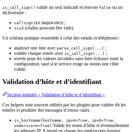
valide un seul indicatif et renvoie
ou un
is_call_sign()
False
dictionnaire :
(en majuscules) ;
callsign
(chaîne pouvant être vide).
ssid
Un schéma pratique ressemble à celui des emails et téléphones :
analyser une liste avec
;
parse_call_sign(...)
valider chaque entrée avec
;
is_call_sign(...)
avertir pour les valeurs invalides sans faire échouer toute la
configuration, sauf si le service exige au moins une cible
valide.
Validation d’hôte et d’identifiant
Section intitulée « Validation d’hôte et d’identifiant »
Ces helpers sont souvent utilisés par les plugins pour valider tôt les
entrées et produire des messages d’erreur clairs.
is_hostname(hostname, ipv4=True, ipv6=True,
Valide les noms d’hôte et éventuellement
underscore=True)
les adresses IP. Il prend en charge les underscores lorsque