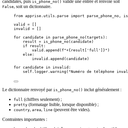
candidates, puis
valide une entrée et renvoie soit
is_phone_no()
, soit un dictionnaire.
False
from
 apprise.utils.parse 
import
 parse_phone_no, is
valid 
=
[]
invalid 
=
[]
for
 candidate 
in
parse_phone_no
(
targets
):
result 
=
is_phone_no
(
candidate
)
if
 result:
valid.
append
(
f
"+
{result
[
'
full
'
]
}
"
)
else
:
invalid.
append
(
candidate
)
for
 candidate 
in
 invalid:
self
.logger.
warning
(
"
Numéro de téléphone inval
Le dictionnaire renvoyé par
inclut généralement :
is_phone_no()
(chiffres seulement) ;
full
(formatage lisible, lorsque disponible) ;
pretty
,
,
(peuvent être vides).
country
area
line
Contraintes importantes :