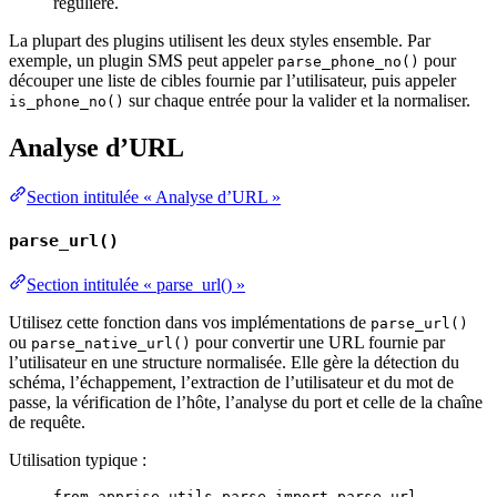
régulière.
La plupart des plugins utilisent les deux styles ensemble. Par
exemple, un plugin SMS peut appeler
pour
parse_phone_no()
découper une liste de cibles fournie par l’utilisateur, puis appeler
sur chaque entrée pour la valider et la normaliser.
is_phone_no()
Analyse d’URL
Section intitulée « Analyse d’URL »
parse_url()
Section intitulée « parse_url() »
Utilisez cette fonction dans vos implémentations de
parse_url()
ou
pour convertir une URL fournie par
parse_native_url()
l’utilisateur en une structure normalisée. Elle gère la détection du
schéma, l’échappement, l’extraction de l’utilisateur et du mot de
passe, la vérification de l’hôte, l’analyse du port et celle de la chaîne
de requête.
Utilisation typique :
from
 apprise.utils.parse 
import
 parse_url