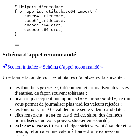
# Helpers d'encodage
from
 apprise.utils.base64 
import
 (
base64_urlencode,
base64_urldecode,
encode_b64_dict,
decode_b64_dict,
)
Schéma d’appel recommandé
Section intitulée « Schéma d’appel recommandé »
Une bonne façon de voir les utilitaires d’analyse est la suivante :
les fonctions
découpent et normalisent des listes
parse_*()
d’entrées, de façon souvent tolérante ;
beaucoup acceptent une option
, ce qui
store_unparseable
vous permet de journaliser plus tard les valeurs rejetées ;
les fonctions
valident une seule valeur candidate ;
is_*()
elles renvoient
en cas d’échec, sinon des données
False
normalisées que vous pouvez stocker en sécurité ;
est un helper strict servant à valider et, si
validate_regex()
besoin, reformater une valeur à l’aide d’une expression