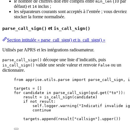
le nombre de chiffres doit être compris entre
(10 par
min_len
défaut) et
inclus ;
14
les séparateurs courants sont acceptés à l’entrée ; vous devriez
stocker la forme normalisée.
et
parse_call_sign()
is_call_sign()
Section intitulée « parse_call_sign() et is_call_sign() »
Utilisés par APRS et les intégrations radioamateur.
découpe une liste d’indicatifs, puis
parse_call_sign()
valide une seule valeur et renvoie
ou un
is_call_sign()
False
dictionnaire.
from
 apprise.utils.parse 
import
 parse_call_sign, i
targets 
=
[]
for
 candidate 
in
parse_call_sign
(
qsd.
get
(
"
to
"
)):
result 
=
is_call_sign
(
candidate
)
if
not
 result:
self
.logger.
warning
(
"
Indicatif invalide ig
continue
targets.
append
(
result
[
"
callsign
"
]
.
upper
())