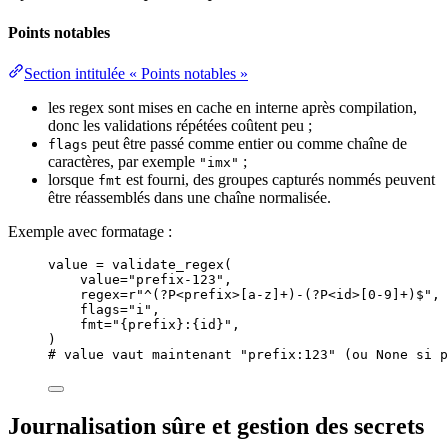
Points notables
Section intitulée « Points notables »
les regex sont mises en cache en interne après compilation,
donc les validations répétées coûtent peu ;
peut être passé comme entier ou comme chaîne de
flags
caractères, par exemple
;
"imx"
lorsque
est fourni, des groupes capturés nommés peuvent
fmt
être réassemblés dans une chaîne normalisée.
Exemple avec formatage :
value 
=
validate_regex
(
value
=
"
prefix-123
"
,
regex
=
r
"
^(
?P<prefix>
[a-z]
+
)-(
?P<id>
[0-9]
+
)$
"
,
flags
=
"
i
"
,
fmt
=
"
{prefix}
:
{id}
"
,
)
# value vaut maintenant "prefix:123" (ou None si p
Journalisation sûre et gestion des secrets