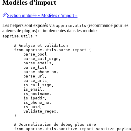
Modèles d’import
Section intitulée « Modèles d’import »
Les helpers sont exposés via
(recommandé pour les
apprise.utils
auteurs de plugins) et implémentés dans les modules
.
apprise.utils.*
# Analyse et validation
from
 apprise.utils.parse 
import
 (
parse_bool,
parse_call_sign,
parse_emails,
parse_list,
parse_phone_no,
parse_url,
parse_urls,
is_call_sign,
is_email,
is_hostname,
is_ipaddr,
is_phone_no,
is_uuid,
validate_regex,
)
# Journalisation de debug plus sûre
from
 apprise.utils.sanitize 
import
 sanitize_payloa