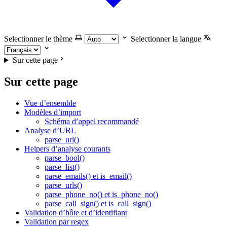
Selectionner le thème
Selectionner la langue
Sur cette page
Sur cette page
Vue d’ensemble
Modèles d’import
Schéma d’appel recommandé
Analyse d’URL
parse_url()
Helpers d’analyse courants
parse_bool()
parse_list()
parse_emails() et is_email()
parse_urls()
parse_phone_no() et is_phone_no()
parse_call_sign() et is_call_sign()
Validation d’hôte et d’identifiant
Validation par regex