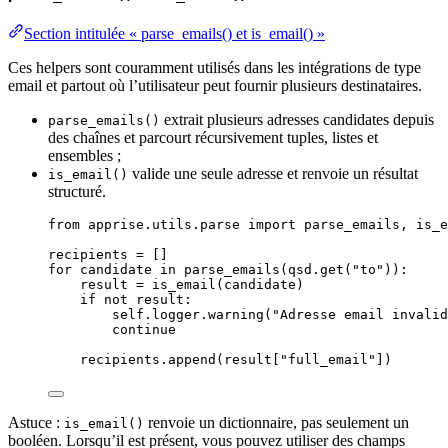
Section intitulée « parse_emails() et is_email() »
Ces helpers sont couramment utilisés dans les intégrations de type
email et partout où l’utilisateur peut fournir plusieurs destinataires.
extrait plusieurs adresses candidates depuis
parse_emails()
des chaînes et parcourt récursivement tuples, listes et
ensembles ;
valide une seule adresse et renvoie un résultat
is_email()
structuré.
from
 apprise.utils.parse 
import
 parse_emails, is_e
recipients 
=
[]
for
 candidate 
in
parse_emails
(
qsd.
get
(
"
to
"
)):
result 
=
is_email
(
candidate
)
if
not
 result:
self
.logger.
warning
(
"
Adresse email invalid
continue
recipients.
append
(
result
[
"
full_email
"
])
Astuce :
renvoie un dictionnaire, pas seulement un
is_email()
booléen. Lorsqu’il est présent, vous pouvez utiliser des champs