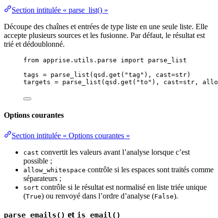
Section intitulée « parse_list() »
Découpe des chaînes et entrées de type liste en une seule liste. Elle
accepte plusieurs sources et les fusionne. Par défaut, le résultat est
trié et dédoublonné.
from
 apprise.utils.parse 
import
 parse_list
tags 
=
parse_list
(
qsd.
get
(
"
tag
"
)
,
cast
=
str
)
targets 
=
parse_list
(
qsd.
get
(
"
to
"
)
,
cast
=
str
,
allo
Options courantes
Section intitulée « Options courantes »
convertit les valeurs avant l’analyse lorsque c’est
cast
possible ;
contrôle si les espaces sont traités comme
allow_whitespace
séparateurs ;
contrôle si le résultat est normalisé en liste triée unique
sort
(
) ou renvoyé dans l’ordre d’analyse (
).
True
False
et
parse_emails()
is_email()