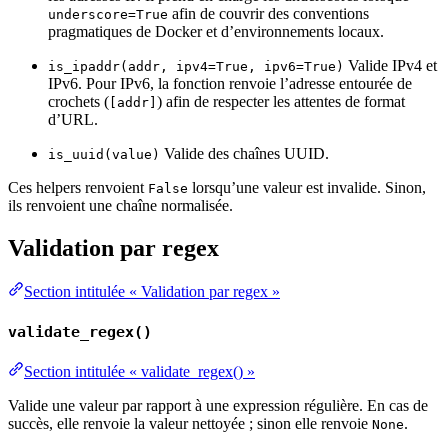
afin de couvrir des conventions
underscore=True
pragmatiques de Docker et d’environnements locaux.
Valide IPv4 et
is_ipaddr(addr, ipv4=True, ipv6=True)
IPv6. Pour IPv6, la fonction renvoie l’adresse entourée de
crochets (
) afin de respecter les attentes de format
[addr]
d’URL.
Valide des chaînes UUID.
is_uuid(value)
Ces helpers renvoient
lorsqu’une valeur est invalide. Sinon,
False
ils renvoient une chaîne normalisée.
Validation par regex
Section intitulée « Validation par regex »
validate_regex()
Section intitulée « validate_regex() »
Valide une valeur par rapport à une expression régulière. En cas de
succès, elle renvoie la valeur nettoyée ; sinon elle renvoie
.
None