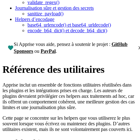
validate_regex()
Journalisation sûre et gestion des secrets
sanitize_payload()
Helpers d’encodage
base64_urlencode() et base64_urldecode()
encode_b64_dict() et decode_b64_dict()
Si Apprise vous aide, pensez à soutenir le projet :
GitHub
Sponsors
ou
PayPal
.
Référence des utilitaires
Apprise inclut un ensemble de fonctions utilitaires réutilisées dans
les plugins et les intégrations prises en charge. Les auteurs de
plugins devraient privilégier ces helpers aux traitements ad hoc, car
ils offrent un comportement cohérent, une meilleure gestion des cas
limites et une journalisation plus sûre.
Cette page se concentre sur les helpers que vous utiliserez le plus
souvent lorsque vous écrivez ou maintenez des plugins. D’autres
utilitaires existent, mais ils ne sont volontairement pas couverts ici.