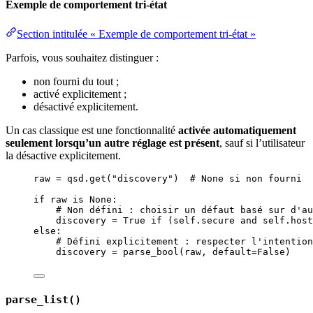
Exemple de comportement tri-état
Section intitulée « Exemple de comportement tri-état »
Parfois, vous souhaitez distinguer :
non fourni du tout ;
activé explicitement ;
désactivé explicitement.
Un cas classique est une fonctionnalité
activée automatiquement
seulement lorsqu’un autre réglage est présent
, sauf si l’utilisateur
la désactive explicitement.
raw 
=
 qsd.
get
(
"
discovery
"
)  
# None si non fourni
if
 raw 
is
None
:
# Non défini : choisir un défaut basé sur d'au
discovery 
=
True
if
 (
self
.secure 
and
self
.host
else
:
# Défini explicitement : respecter l'intention
discovery 
=
parse_bool
(
raw
,
default
=
False
)
parse_list()