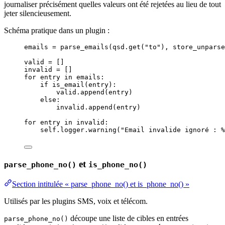
journaliser précisément quelles valeurs ont été rejetées au lieu de tout
jeter silencieusement.
Schéma pratique dans un plugin :
emails 
=
parse_emails
(
qsd.
get
(
"
to
"
)
,
store_unparse
valid 
=
[]
invalid 
=
[]
for
 entry 
in
 emails:
if
is_email
(
entry
):
valid.
append
(
entry
)
else
:
invalid.
append
(
entry
)
for
 entry 
in
 invalid:
self
.logger.
warning
(
"
Email invalide ignoré : 
%
et
parse_phone_no()
is_phone_no()
Section intitulée « parse_phone_no() et is_phone_no() »
Utilisés par les plugins SMS, voix et télécom.
découpe une liste de cibles en entrées
parse_phone_no()