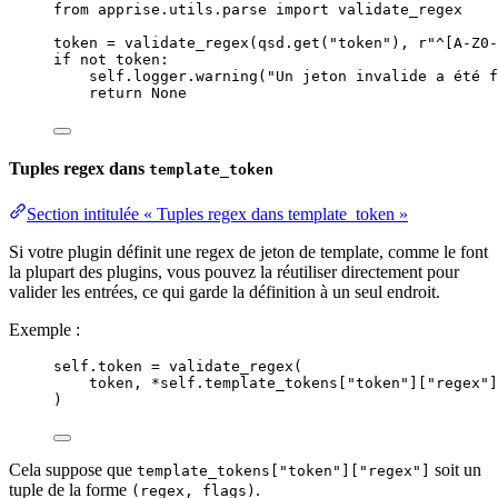
from
 apprise.utils.parse 
import
 validate_regex
token 
=
validate_regex
(
qsd.
get
(
"
token
"
)
,
r
"
^
[A-Z0-
if
not
 token:
self
.logger.
warning
(
"
Un jeton invalide a été f
return
None
Tuples regex dans
template_token
Section intitulée « Tuples regex dans template_token »
Si votre plugin définit une regex de jeton de template, comme le font
la plupart des plugins, vous pouvez la réutiliser directement pour
valider les entrées, ce qui garde la définition à un seul endroit.
Exemple :
self
.token 
=
validate_regex
(
token
,
*
self
.template_tokens
[
"
token
"
]
[
"
regex
"
]
)
Cela suppose que
soit un
template_tokens["token"]["regex"]
tuple de la forme
.
(regex, flags)