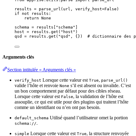
results 
=
parse_url
(
url
,
verify_host
=
False
)
if
not
 results:
return
None
schema 
=
 results[
"
schema
"
]
host 
=
 results.
get
(
"
host
"
)
qsd 
=
 results.
get
(
"
qsd
"
,
 {}
)  
# dictionnaire des p
Arguments clés
Section intitulée « Arguments clés »
Lorsque cette valeur est
,
verify_host
True
parse_url()
valide l’hôte et renvoie
s’il est absent ou invalide. C’est
None
un bon comportement par défaut pour des cibles réseau.
Lorsque cette valeur est
, la validation de l’hôte est
False
assouplie, ce qui est utile pour des plugins qui traitent l’hôte
comme un identifiant ou n’en ont pas besoin.
Utilisé quand l’utilisateur omet la portion
default_schema
.
schema://
Lorsque cette valeur est
, la structure renvoyée
simple
True