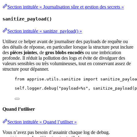
Section intitulée « Journalisation sûre et gestion des secrets »
sanitize_payload()
Section intitulée « sanitize_payload() »
Utilisez ce helper avant de journaliser des payloads de requête ou
des détails de réponse, en particulier lorsque la structure peut inclure
des
pièces jointes
, de
gros blobs encodés
ou une imbrication
profonde. Il réduit la pollution des logs et évite de divulguer des
valeurs sensibles ou très volumineuses, tout en conservant assez de
structure pour dépanner.
from
 apprise.utils.sanitize 
import
 sanitize_payloa
self
.logger.
debug
(
"
payload=
%s
"
,
sanitize_payload
(
p
Quand l’utiliser
Section intitulée « Quand l’utiliser »
Vous n’avez pas besoin d’assainir chaque log de debug.