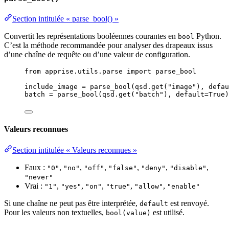
Section intitulée « parse_bool() »
Convertit les représentations booléennes courantes en
Python.
bool
C’est la méthode recommandée pour analyser des drapeaux issus
d’une chaîne de requête ou d’une valeur de configuration.
from
 apprise.utils.parse 
import
 parse_bool
include_image 
=
parse_bool
(
qsd.
get
(
"
image
"
)
,
defau
batch 
=
parse_bool
(
qsd.
get
(
"
batch
"
)
,
default
=
True
)
Valeurs reconnues
Section intitulée « Valeurs reconnues »
Faux :
,
,
,
,
,
,
"0"
"no"
"off"
"false"
"deny"
"disable"
"never"
Vrai :
,
,
,
,
,
"1"
"yes"
"on"
"true"
"allow"
"enable"
Si une chaîne ne peut pas être interprétée,
est renvoyé.
default
Pour les valeurs non textuelles,
est utilisé.
bool(value)