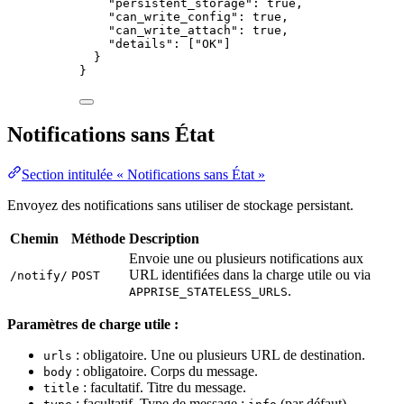
"persistent_storage"
: 
true
,
"can_write_config"
: 
true
,
"can_write_attach"
: 
true
,
"details"
: [
"
OK
"
]
}
}
Notifications sans État
Section intitulée « Notifications sans État »
Envoyez des notifications sans utiliser de stockage persistant.
Chemin
Méthode
Description
Envoie une ou plusieurs notifications aux
URL identifiées dans la charge utile ou via
/notify/
POST
.
APPRISE_STATELESS_URLS
Paramètres de charge utile :
: obligatoire. Une ou plusieurs URL de destination.
urls
: obligatoire. Corps du message.
body
: facultatif. Titre du message.
title
: facultatif. Type de message :
(par défaut),