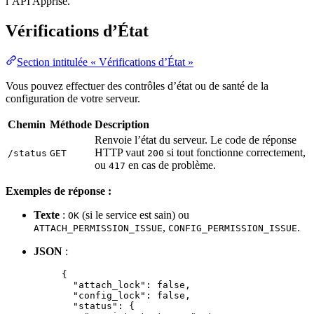
l’API Apprise.
Vérifications d’État
Section intitulée « Vérifications d’État »
Vous pouvez effectuer des contrôles d’état ou de santé de la
configuration de votre serveur.
Chemin
Méthode
Description
Renvoie l’état du serveur. Le code de réponse
HTTP vaut
si tout fonctionne correctement,
/status
GET
200
ou
en cas de problème.
417
Exemples de réponse :
Texte
:
(si le service est sain) ou
OK
,
.
ATTACH_PERMISSION_ISSUE
CONFIG_PERMISSION_ISSUE
JSON
:
{
"attach_lock"
: 
false
,
"config_lock"
: 
false
,
"status"
: {