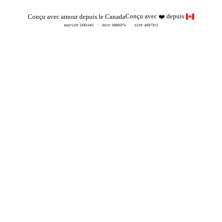
Conçu avec
depuis
Conçu avec amour depuis le Canada
❤️
apprise:
158c4e1
docs:
58803f4
site:a6673c1