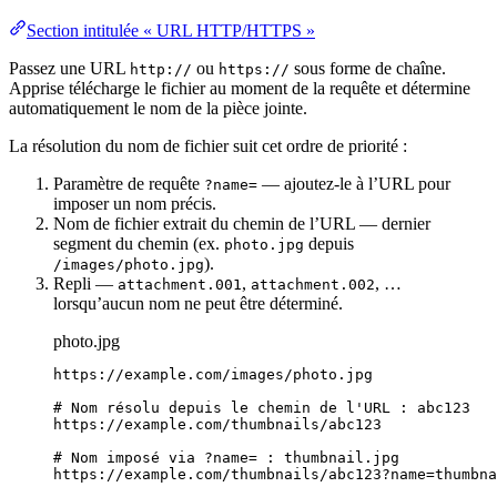
Section intitulée « URL HTTP/HTTPS »
Passez une URL
ou
sous forme de chaîne.
http://
https://
Apprise télécharge le fichier au moment de la requête et détermine
automatiquement le nom de la pièce jointe.
La résolution du nom de fichier suit cet ordre de priorité :
Paramètre de requête
— ajoutez-le à l’URL pour
?name=
imposer un nom précis.
Nom de fichier extrait du chemin de l’URL — dernier
segment du chemin (ex.
depuis
photo.jpg
).
/images/photo.jpg
Repli —
,
, …
attachment.001
attachment.002
lorsqu’aucun nom ne peut être déterminé.
photo.jpg
https://example.com/images/photo.jpg
# Nom résolu depuis le chemin de l'URL : abc123
https://example.com/thumbnails/abc123
# Nom imposé via ?name= : thumbnail.jpg
https://example.com/thumbnails/abc123?name=thumbna