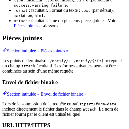
type
info
,
,
.
success
warning
failure
: facultatif. Format du texte :
(par défaut),
format
text
,
.
markdown
html
: facultatif. Une ou plusieurs pièces jointes. Voir
attach
Pièces jointes
ci-dessous.
Pièces jointes
Section intitulée « Pièces jointes »
Les points de terminaison
et
acceptent
/notify/
/notify/{KEY}
un champ
facultatif. Les formes suivantes peuvent être
attach
combinées au sein d’une même requête.
Envoi de fichier binaire
Section intitulée « Envoi de fichier binaire »
Lors de la soumission de la requête en
,
multipart/form-data
incluez directement le fichier dans le champ
. Le nom de
attach
fichier fourni par le client est utilisé tel quel.
URL HTTP/HTTPS