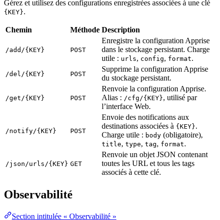
Gérez et utilisez des configurations enregistrées associées à une clé
.
{KEY}
Chemin
Méthode
Description
Enregistre la configuration Apprise
dans le stockage persistant. Charge
/add/{KEY}
POST
utile :
,
,
.
urls
config
format
Supprime la configuration Apprise
/del/{KEY}
POST
du stockage persistant.
Renvoie la configuration Apprise.
Alias :
, utilisé par
/get/{KEY}
POST
/cfg/{KEY}
l’interface Web.
Envoie des notifications aux
destinations associées à
.
{KEY}
/notify/{KEY}
POST
Charge utile :
(obligatoire),
body
,
,
,
.
title
type
tag
format
Renvoie un objet JSON contenant
toutes les URL et tous les tags
/json/urls/{KEY}
GET
associés à cette clé.
Observabilité
Section intitulée « Observabilité »