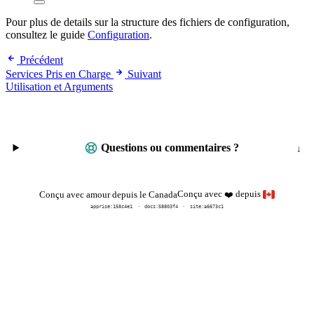
Pour plus de details sur la structure des fichiers de configuration,
consultez le guide
Configuration
.
Précédent
Services Pris en Charge
Suivant
Utilisation et Arguments
Questions ou commentaires ?
Conçu avec
depuis
Conçu avec amour depuis le Canada
❤️
apprise:
158c4e1
docs:
58803f4
site:a6673c1