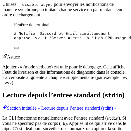
Utilisez
pour envoyer les notifications de
--disable-async
maniere synchrone, en traitant chaque service un par un dans leur
ordre de chargement.
Fenêtre de terminal
# Notifier Discord et Email simultanement
apprise
-vv
-t
"
Server Alert
"
-b
"
High CPU usage d
Astuce
Ajouter
(mode verbeux) est utile pour le debogage. Cela affiche
-v
l’etat de livraison et des informations de diagnostic dans la console.
La verbosite augmente a chaque
supplementaire (par exemple
,
v
-vv
).
-vvv
Lecture depuis l’entree standard (
)
stdin
Section intitulée « Lecture depuis l’entree standard (stdin) »
La CLI fonctionne naturellement avec l’entree standard (
). Si
stdin
vous ne specifiez pas de corps (
), Apprise lit ce qui arrive dans le
-b
pipe. C’est ideal pour surveiller des journaux ou capturer la sortie