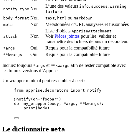
L’une des valeurs
,
,
,
info
success
warning
Non
notify_type
failure
Non
,
ou
body_format
text
html
markdown
Non
Métadonnées d’URL analysées et fusionnées
meta
Liste d’objets
AppriseAttachment
Non
Voir
Pièces jointes
pour lire, valider et
attach
transmettre des fichiers depuis un décorateur.
Oui
Requis pour la compatibilité future
*args
Oui
Requis pour la compatibilité future
**kwargs
Incluez toujours
et
afin de rester compatible avec
*args
**kwargs
les futures versions d’Apprise.
Un wrapper minimal peut ressembler à ceci :
from
 apprise.decorators 
import
 notify
@notify
(
on
=
"
foobar
"
)
def
my_wrapper
(
body
, 
*args
, 
**kwargs
)
:
print
(
body
)
Le dictionnaire
meta