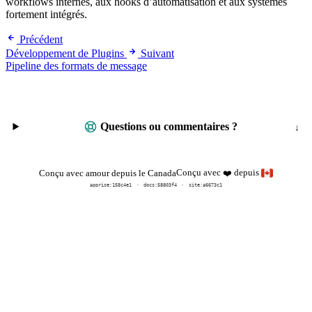
workflows internes, aux hooks d’automatisation et aux systèmes
fortement intégrés.
Précédent
Développement de Plugins
Suivant
Pipeline des formats de message
Questions ou commentaires ?
Conçu avec
depuis
Conçu avec amour depuis le Canada
❤️
apprise:
158c4e1
docs:
58803f4
site:a6673c1