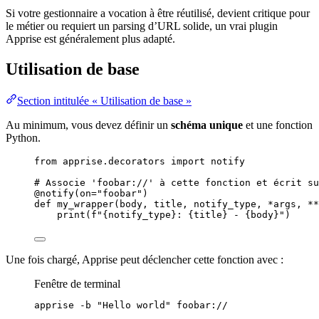
Si votre gestionnaire a vocation à être réutilisé, devient critique pour
le métier ou requiert un parsing d’URL solide, un vrai plugin
Apprise est généralement plus adapté.
Utilisation de base
Section intitulée « Utilisation de base »
Au minimum, vous devez définir un
schéma unique
et une fonction
Python.
from
 apprise.decorators 
import
 notify
# Associe 'foobar://' à cette fonction et écrit su
@notify
(
on
=
"
foobar
"
)
def
my_wrapper
(
body
, 
title
, 
notify_type
, 
*args
, 
**
print
(
f
"
{notify_type}
: 
{title}
 - 
{body}
"
)
Une fois chargé, Apprise peut déclencher cette fonction avec :
Fenêtre de terminal
apprise
-b
"
Hello world
"
foobar://