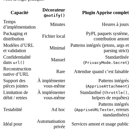
Décorateur
Capacité
Plugin Apprise complet
@notify()
Temps
Minutes
Heures à jours
d’implémentation
Packaging et
PyPI, paquets système,
Fichier local
distribution
contribution amont
Modèles d’URL
Patterns intégrés (jetons, args et
Minimal
et validation
parsing strict)
Confidentialité
Standardisée
Manuel
dans
(
)
url()
PrivacyMode.Secret
Reconstruction
Rare
Attendue quand c’est faisable
native d’URL
Support des
À implémenter
Patterns intégrés
pièces jointes
vous-même
(
)
AppriseAttachment
Limitation de
À implémenter
Standardisé (
,
throttle()
débit / retries
vous-même
helpers de requêtes)
Patterns intégrés
Testabilité
Ad hoc
(
, erreurs
AppriseURLTester
standardisées)
Automatisation
Idéal pour
Services amont et usage public
privée