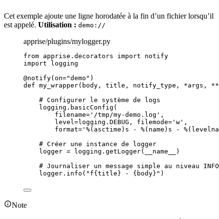
Cet exemple ajoute une ligne horodatée à la fin d’un fichier lorsqu’il
est appelé.
Utilisation :
demo://
apprise/plugins/mylogger.py
from
 apprise.decorators 
import
 notify
import
 logging
@notify
(
on
=
"
demo
"
)
def
my_wrapper
(
body
, 
title
, 
notify_type
, 
*args
, 
**
# Configurer le système de logs
logging.
basicConfig
(
filename
=
'
/tmp/my-demo.log
'
,
level
=
logging.DEBUG
,
filemode
=
'
w
'
,
format
=
'
%(asctime)s
 - 
%(name)s
 - 
%(levelna
# Créer une instance de logger
logger 
=
 logging.
getLogger
(
__name__
)
# Journaliser un message simple au niveau INFO
logger.
info
(
"
f
{title}
 - 
{body}
"
)
Note