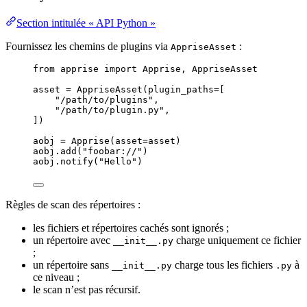
Section intitulée « API Python »
Fournissez les chemins de plugins via
:
AppriseAsset
from
 apprise 
import
 Apprise, AppriseAsset
asset 
=
AppriseAsset
(
plugin_paths
=
[
"
/path/to/plugins
"
,
"
/path/to/plugin.py
"
,
]
)
aobj 
=
Apprise
(
asset
=
asset
)
aobj.
add
(
"
foobar://
"
)
aobj.
notify
(
"
Hello
"
)
Règles de scan des répertoires :
les fichiers et répertoires cachés sont ignorés ;
un répertoire avec
charge uniquement ce fichier
__init__.py
;
un répertoire sans
charge tous les fichiers
à
__init__.py
.py
ce niveau ;
le scan n’est pas récursif.