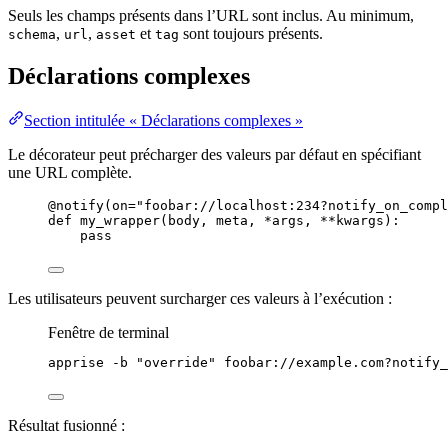
Seuls les champs présents dans l’URL sont inclus. Au minimum,
,
,
et
sont toujours présents.
schema
url
asset
tag
Déclarations complexes
Section intitulée « Déclarations complexes »
Le décorateur peut précharger des valeurs par défaut en spécifiant
une URL complète.
@notify
(
on
=
"
foobar://localhost:234?notify_on_compl
def
my_wrapper
(
body
, 
meta
, 
*args
, 
**kwargs
)
:
pass
Les utilisateurs peuvent surcharger ces valeurs à l’exécution :
Fenêtre de terminal
apprise
-b
"
override
"
foobar://example.com?notify_
Résultat fusionné :