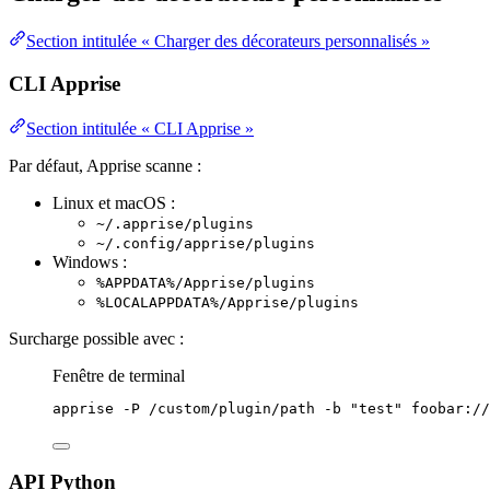
Section intitulée « Charger des décorateurs personnalisés »
CLI Apprise
Section intitulée « CLI Apprise »
Par défaut, Apprise scanne :
Linux et macOS :
~/.apprise/plugins
~/.config/apprise/plugins
Windows :
%APPDATA%/Apprise/plugins
%LOCALAPPDATA%/Apprise/plugins
Surcharge possible avec :
Fenêtre de terminal
apprise
-P
/custom/plugin/path
-b
"
test
"
foobar://
API Python