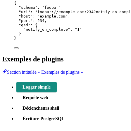
{
"schema"
: 
"
foobar
"
,
"url"
: 
"
foobar://example.com:234?notify_on_compl
"host"
: 
"
example.com
"
,
"port"
: 
234
,
"qsd"
: {
"notify_on_complete"
: 
"
1
"
}
}
Exemples de plugins
Section intitulée « Exemples de plugins »
Logger simple
Requête web
Déclencheurs shell
Écriture PostgreSQL