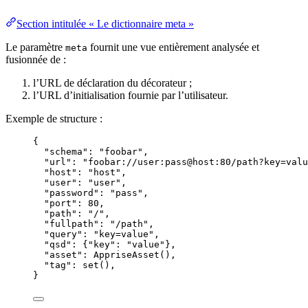
Section intitulée « Le dictionnaire meta »
Le paramètre
fournit une vue entièrement analysée et
meta
fusionnée de :
l’URL de déclaration du décorateur ;
l’URL d’initialisation fournie par l’utilisateur.
Exemple de structure :
{
"
schema
"
: 
"
foobar
"
,
"
url
"
: 
"
foobar://user:pass@host:80/path?key=valu
"
host
"
: 
"
host
"
,
"
user
"
: 
"
user
"
,
"
password
"
: 
"
pass
"
,
"
port
"
: 
80
,
"
path
"
: 
"
/
"
,
"
fullpath
"
: 
"
/path
"
,
"
query
"
: 
"
key=value
"
,
"
qsd
"
: {
"
key
"
: 
"
value
"
},
"
asset
"
: 
AppriseAsset
(),
"
tag
"
: 
set
(),
}