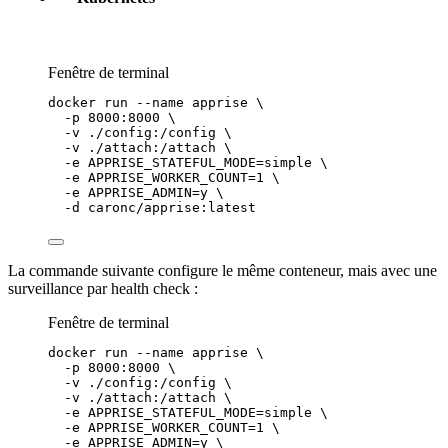
Fenêtre de terminal
docker
run
--name
apprise
\
-p
8000:8000
\
-v
./config:/config
\
-v
./attach:/attach
\
-e
APPRISE_STATEFUL_MODE=simple
\
-e
APPRISE_WORKER_COUNT=
1
\
-e
APPRISE_ADMIN=y
\
-d
caronc/apprise:latest
La commande suivante configure le même conteneur, mais avec une
surveillance par health check :
Fenêtre de terminal
docker
run
--name
apprise
\
-p
8000:8000
\
-v
./config:/config
\
-v
./attach:/attach
\
-e
APPRISE_STATEFUL_MODE=simple
\
-e
APPRISE_WORKER_COUNT=
1
\
-e
APPRISE_ADMIN=y
\