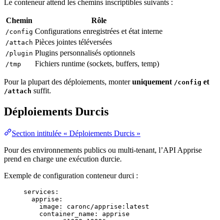
Le conteneur attend les chemins inscriptibles suivants :
Chemin
Rôle
Configurations enregistrées et état interne
/config
Pièces jointes téléversées
/attach
Plugins personnalisés optionnels
/plugin
Fichiers runtime (sockets, buffers, temp)
/tmp
Pour la plupart des déploiements, monter
uniquement
et
/config
suffit.
/attach
Déploiements Durcis
Section intitulée « Déploiements Durcis »
Pour des environnements publics ou multi-tenant, l’API Apprise
prend en charge une exécution durcie.
Exemple de configuration conteneur durci :
services
:
apprise
:
image
: 
caronc/apprise:latest
container_name
: 
apprise