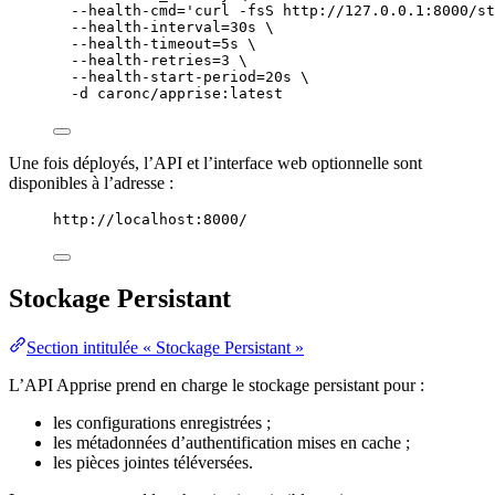
--health-cmd=
'
curl -fsS http://127.0.0.1:8000/st
--health-interval=30s
\
--health-timeout=5s
\
--health-retries=3
\
--health-start-period=20s
\
-d
caronc/apprise:latest
Une fois déployés, l’API et l’interface web optionnelle sont
disponibles à l’adresse :
http://localhost:8000/
Stockage Persistant
Section intitulée « Stockage Persistant »
L’API Apprise prend en charge le stockage persistant pour :
les configurations enregistrées ;
les métadonnées d’authentification mises en cache ;
les pièces jointes téléversées.