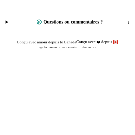
Questions ou commentaires ?
Conçu avec
depuis
Conçu avec amour depuis le Canada
❤️
apprise:
158c4e1
docs:
58803f4
site:a6673c1