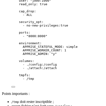
user
: 
"
1000:1000
"
read_only
: 
true
cap_drop
:
- 
ALL
security_opt
:
- 
no-new-privileges:true
ports
:
- 
"
8000:8000
"
environment
:
APPRISE_STATEFUL_MODE
: 
simple
APPRISE_WORKER_COUNT
: 
1
APPRISE_ADMIN
: 
"
y
"
volumes
:
- 
./config:/config
- 
./attach:/attach
tmpfs
:
- 
/tmp
Points importants :
doit rester inscriptible ;
/tmp
aucun fichier n’est écrit sous
;