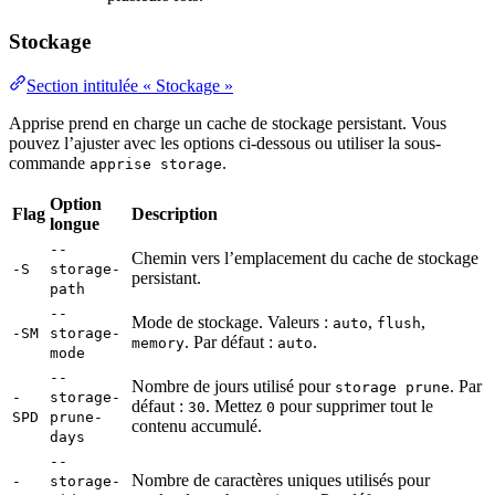
Stockage
Section intitulée « Stockage »
Apprise prend en charge un cache de stockage persistant. Vous
pouvez l’ajuster avec les options ci-dessous ou utiliser la sous-
commande
.
apprise storage
Option
Flag
Description
longue
--
Chemin vers l’emplacement du cache de stockage
-S
storage-
persistant.
path
--
Mode de stockage. Valeurs :
,
,
auto
flush
-SM
storage-
. Par défaut :
.
memory
auto
mode
--
Nombre de jours utilisé pour
. Par
storage prune
-
storage-
défaut :
. Mettez
pour supprimer tout le
30
0
SPD
prune-
contenu accumulé.
days
--
Nombre de caractères uniques utilisés pour
-
storage-