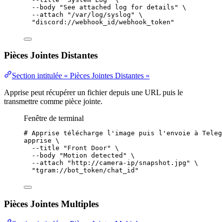
--body
"
See attached log for details
"
\
--attach
"
/var/log/syslog
"
\
"
discord://webhook_id/webhook_token
"
Pièces Jointes Distantes
Section intitulée « Pièces Jointes Distantes »
Apprise peut récupérer un fichier depuis une URL puis le
transmettre comme pièce jointe.
Fenêtre de terminal
# Apprise télécharge l'image puis l'envoie à Teleg
apprise
\
--title
"
Front Door
"
\
--body
"
Motion detected
"
\
--attach
"
http://camera-ip/snapshot.jpg
"
\
"
tgram://bot_token/chat_id
"
Pièces Jointes Multiples