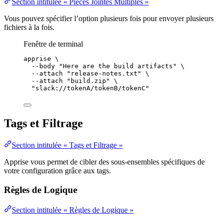
Section intitulée « Pièces Jointes Multiples »
Vous pouvez spécifier l’option plusieurs fois pour envoyer plusieurs
fichiers à la fois.
Fenêtre de terminal
apprise
\
--body
"
Here are the build artifacts
"
\
--attach
"
release-notes.txt
"
\
--attach
"
build.zip
"
\
"
slack://tokenA/tokenB/tokenC
"
Tags et Filtrage
Section intitulée « Tags et Filtrage »
Apprise vous permet de cibler des sous-ensembles spécifiques de
votre configuration grâce aux tags.
Règles de Logique
Section intitulée « Règles de Logique »