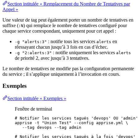
Section intitulée « Remplacement du Nombre de Tentatives par
Appel »
Une valeur de tag peut également porter un nombre de tentatives en
suffixe (
) qui remplace le nombre de tentatives configuré pour
:N
chaque service correspondant, uniquement pour cet appel :
: notifie tous les services
en
-g "alerts:3"
alerts
réessayant chacun jusqu’à 3 fois en cas d’échec.
: notifie uniquement les services
-g "2:alerts:3"
alerts
de priorité 2, avec jusqu’à 3 tentatives.
Le nombre de tentatives ne modifie pas la configuration permanente
du service ; il s’applique uniquement à l’invocation en cours.
Exemples
Section intitulée « Exemples »
Fenêtre de terminal
# Notifier les services tagués 'devops' OU 'admin'
apprise
-t
"
Union Test
"
--config
apprise.yml
\
--tag
devops
--tag
admin
# Notifier les services tagués à la fois 'devops' 