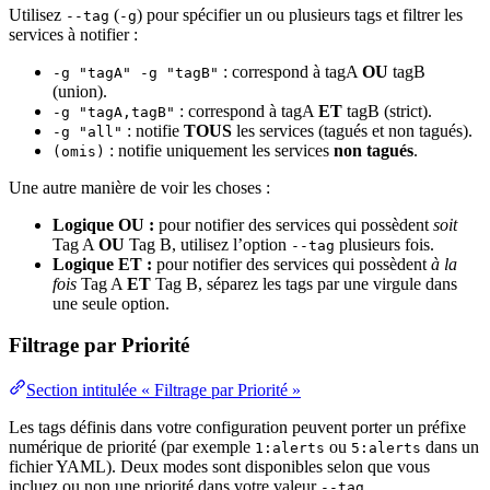
Utilisez
(
) pour spécifier un ou plusieurs tags et filtrer les
--tag
-g
services à notifier :
: correspond à tagA
OU
tagB
-g "tagA" -g "tagB"
(union).
: correspond à tagA
ET
tagB (strict).
-g "tagA,tagB"
: notifie
TOUS
les services (tagués et non tagués).
-g "all"
: notifie uniquement les services
non tagués
.
(omis)
Une autre manière de voir les choses :
Logique OU :
pour notifier des services qui possèdent
soit
Tag A
OU
Tag B, utilisez l’option
plusieurs fois.
--tag
Logique ET :
pour notifier des services qui possèdent
à la
fois
Tag A
ET
Tag B, séparez les tags par une virgule dans
une seule option.
Filtrage par Priorité
Section intitulée « Filtrage par Priorité »
Les tags définis dans votre configuration peuvent porter un préfixe
numérique de priorité (par exemple
ou
dans un
1:alerts
5:alerts
fichier YAML). Deux modes sont disponibles selon que vous
incluez ou non une priorité dans votre valeur
.
--tag