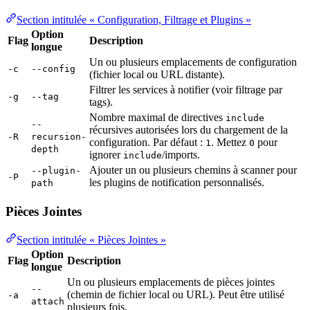
Section intitulée « Configuration, Filtrage et Plugins »
Option
Flag
Description
longue
Un ou plusieurs emplacements de configuration
-c
--config
(fichier local ou URL distante).
Filtrer les services à notifier (voir filtrage par
-g
--tag
tags).
Nombre maximal de directives
include
--
récursives autorisées lors du chargement de la
-R
recursion-
configuration. Par défaut :
. Mettez
pour
1
0
depth
ignorer
/imports.
include
Ajouter un ou plusieurs chemins à scanner pour
--plugin-
-P
les plugins de notification personnalisés.
path
Pièces Jointes
Section intitulée « Pièces Jointes »
Option
Flag
Description
longue
Un ou plusieurs emplacements de pièces jointes
--
(chemin de fichier local ou URL). Peut être utilisé
-a
attach
plusieurs fois.