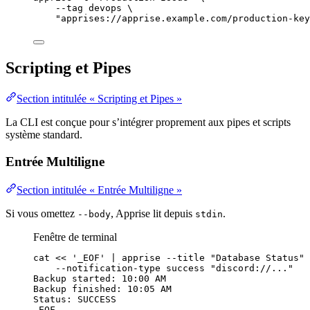
--tag
devops
\
"
apprises://apprise.example.com/production-key
Scripting et Pipes
Section intitulée « Scripting et Pipes »
La CLI est conçue pour s’intégrer proprement aux pipes et scripts
système standard.
Entrée Multiligne
Section intitulée « Entrée Multiligne »
Si vous omettez
, Apprise lit depuis
.
--body
stdin
Fenêtre de terminal
cat
<<
'_EOF'
|
apprise
--title
"
Database Status
"
 
--notification-type success "discord://..."
Backup started: 10:00 AM
Backup finished: 10:05 AM
Status: SUCCESS
_EOF