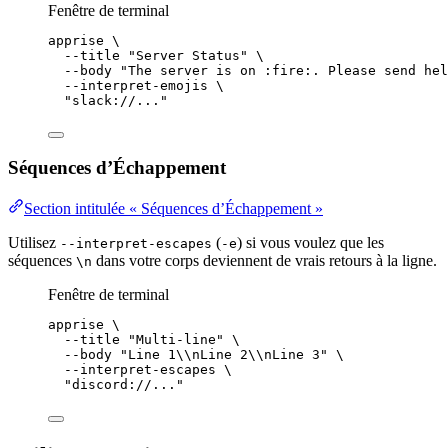
Fenêtre de terminal
apprise
\
--title
"
Server Status
"
\
--body
"
The server is on :fire:. Please send hel
--interpret-emojis
\
"
slack://...
"
Séquences d’Échappement
Section intitulée « Séquences d’Échappement »
Utilisez
(
) si vous voulez que les
--interpret-escapes
-e
séquences
dans votre corps deviennent de vrais retours à la ligne.
\n
Fenêtre de terminal
apprise
\
--title
"
Multi-line
"
\
--body
"
Line 1
\\
nLine 2
\\
nLine 3
"
\
--interpret-escapes
\
"
discord://...
"