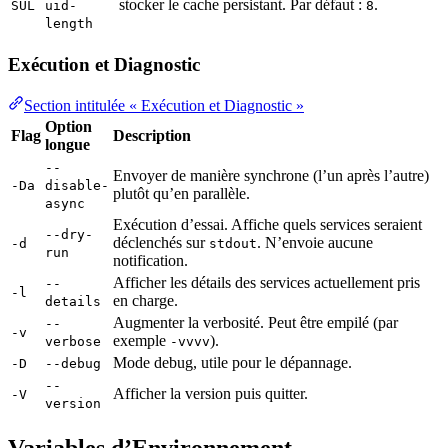
stocker le cache persistant. Par défaut :
.
SUL
uid-
8
length
Exécution et Diagnostic
Section intitulée « Exécution et Diagnostic »
Option
Flag
Description
longue
--
Envoyer de manière synchrone (l’un après l’autre)
-Da
disable-
plutôt qu’en parallèle.
async
Exécution d’essai. Affiche quels services seraient
--dry-
déclenchés sur
. N’envoie aucune
-d
stdout
run
notification.
Afficher les détails des services actuellement pris
--
-l
en charge.
details
Augmenter la verbosité. Peut être empilé (par
--
-v
exemple
).
verbose
-vvvv
Mode debug, utile pour le dépannage.
-D
--debug
--
Afficher la version puis quitter.
-V
version
Variables d’Environnement