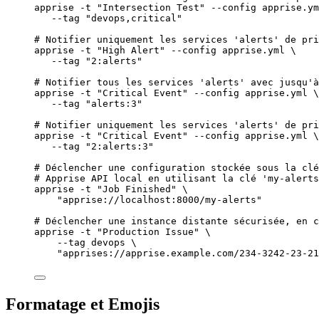
apprise
-t
"
Intersection Test
"
--config
apprise.ym
--tag
"
devops,critical
"
# Notifier uniquement les services 'alerts' de pri
apprise
-t
"
High Alert
"
--config
apprise.yml
\
--tag
"
2:alerts
"
# Notifier tous les services 'alerts' avec jusqu'à
apprise
-t
"
Critical Event
"
--config
apprise.yml
\
--tag
"
alerts:3
"
# Notifier uniquement les services 'alerts' de pri
apprise
-t
"
Critical Event
"
--config
apprise.yml
\
--tag
"
2:alerts:3
"
# Déclencher une configuration stockée sous la clé
# Apprise API local en utilisant la clé 'my-alerts
apprise
-t
"
Job Finished
"
\
"
apprise://localhost:8000/my-alerts
"
# Déclencher une instance distante sécurisée, en c
apprise
-t
"
Production Issue
"
\
--tag
devops
\
"
apprises://apprise.example.com/234-3242-23-21
Formatage et Emojis