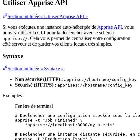
Utiliser Apprise API
Section intitulée « Utiliser Apprise API »
Si vous exécutez une instance auto-hébergée de
Apprise API
, vous
pouvez utiliser la CLI pour la déclencher avec le schéma
. Cela vous permet de centraliser votre configuration
apprise://
côté serveur et de garder vos clients locaux très simples.
Syntaxe
Section intitulée « Syntaxe »
Non sécurisé (HTTP) :
apprise://hostname/config_key
Sécurisé (HTTPS) :
apprises://hostname/config_key
Exemples :
Fenêtre de terminal
# Déclencher une configuration stockée sous la clé
apprise
-t
"
Job Finished
"
\
"
apprise://localhost:8000/my-alerts
"
# Déclencher une instance distante sécurisée, en c
apprise
-t
"
Production Issue
"
\