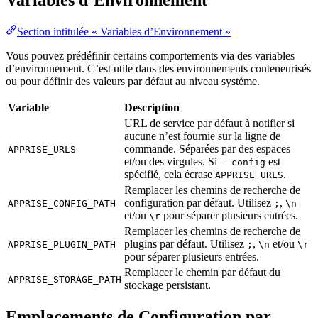
Section intitulée « Variables d’Environnement »
Vous pouvez prédéfinir certains comportements via des variables
d’environnement. C’est utile dans des environnements conteneurisés
ou pour définir des valeurs par défaut au niveau système.
Variable
Description
URL de service par défaut à notifier si
aucune n’est fournie sur la ligne de
commande. Séparées par des espaces
APPRISE_URLS
et/ou des virgules. Si
est
--config
spécifié, cela écrase
.
APPRISE_URLS
Remplacer les chemins de recherche de
configuration par défaut. Utilisez
,
APPRISE_CONFIG_PATH
;
\n
et/ou
pour séparer plusieurs entrées.
\r
Remplacer les chemins de recherche de
plugins par défaut. Utilisez
,
et/ou
APPRISE_PLUGIN_PATH
;
\n
\r
pour séparer plusieurs entrées.
Remplacer le chemin par défaut du
APPRISE_STORAGE_PATH
stockage persistant.
Emplacements de Configuration par