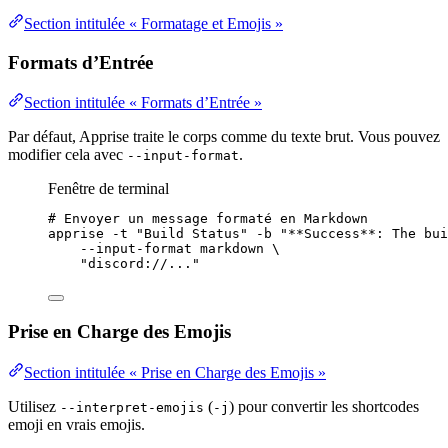
Section intitulée « Formatage et Emojis »
Formats d’Entrée
Section intitulée « Formats d’Entrée »
Par défaut, Apprise traite le corps comme du texte brut. Vous pouvez
modifier cela avec
.
--input-format
Fenêtre de terminal
# Envoyer un message formaté en Markdown
apprise
-t
"
Build Status
"
-b
"
**Success**: The bui
--input-format
markdown
\
"
discord://...
"
Prise en Charge des Emojis
Section intitulée « Prise en Charge des Emojis »
Utilisez
(
) pour convertir les shortcodes
--interpret-emojis
-j
emoji en vrais emojis.