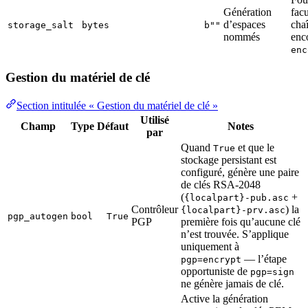
Génération
facu
d’espaces
cha
storage_salt
bytes
b""
nommés
enc
enc
Gestion du matériel de clé
Section intitulée « Gestion du matériel de clé »
Utilisé
Champ
Type
Défaut
Notes
par
Quand
et que le
True
stockage persistant est
configuré, génère une paire
de clés RSA-2048
(
+
{localpart}-pub.asc
Contrôleur
) la
{localpart}-prv.asc
pgp_autogen
bool
True
PGP
première fois qu’aucune clé
n’est trouvée. S’applique
uniquement à
— l’étape
pgp=encrypt
opportuniste de
pgp=sign
ne génère jamais de clé.
Active la génération