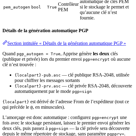
automatique de clés PEM
Contrôleur
si le stockage le permet et
pem_autogen
bool
True
PEM
qu’aucune clé n’est
fournie.
Détails de la génération automatique PGP
Section intitulée « Détails de la génération automatique PGP »
Quand
, Apprise génère
les deux
clés
pgp_autogen = True
(publique et privée) lors du premier envoi
où aucune
pgp=encrypt
clé n’est trouvée :
— clé publique RSA-2048, utilisée
{localpart}-pub.asc
pour chiffrer les messages sortants
— clé privée RSA-2048, découverte
{localpart}-prv.asc
automatiquement par le mode
pgp=sign
est dérivé de l’adresse From de l’expéditeur (tout ce
{localpart}
qui précède le
, en minuscules).
@
L’amorçage est donc automatique : configurez
une
pgp=encrypt
fois avec le stockage persistant, laissez le premier envoi générer les
deux clés, puis passez à
— la clé privée sera découverte
pgp=sign
depuis le même répertoire de stockage, sans paramètre
.
pgpprv=