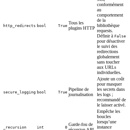
conformément
au
comportement
de la
Tous les
bibliothèque
http_redirects
bool
True
plugins HTTP
requests.
Définir à
False
pour désactiver
le suivi des
redirections
globalement
sans toucher
aux URLs
individuelles.
Ajoute un coût
pour masquer
Pipeline de
les secrets dans
secure_logging
bool
True
journalisation
les logs ;
recommandé de
le laisser activé.
Empêche les
boucles
lorsqu’une
Garde-fou de
instance
_recursion
int
0
récursion API