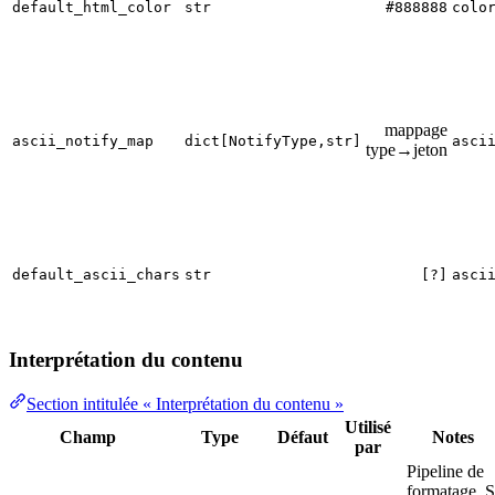
default_html_color
str
#888888
colo
mappage
ascii_notify_map
dict[NotifyType,str]
asci
type→jeton
default_ascii_chars
str
[?]
asci
Interprétation du contenu
Section intitulée « Interprétation du contenu »
Utilisé
Champ
Type
Défaut
Notes
par
Pipeline de
formatage. S