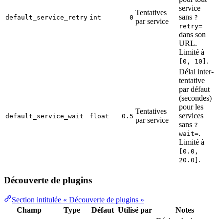
service
Tentatives
sans
default_service_retry
int
0
?
par service
retry=
dans son
URL.
Limité à
.
[0, 10]
Délai inter-
tentative
par défaut
(secondes)
pour les
Tentatives
services
default_service_wait
float
0.5
par service
sans
?
.
wait=
Limité à
[0.0,
.
20.0]
Découverte de plugins
Section intitulée « Découverte de plugins »
Champ
Type
Défaut
Utilisé par
Notes