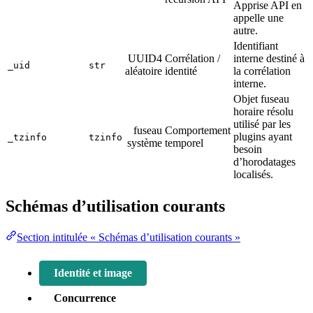
Apprise API en
appelle une
autre.
Identifiant
UUID4
Corrélation /
interne destiné à
_uid
str
aléatoire
identité
la corrélation
interne.
Objet fuseau
horaire résolu
utilisé par les
fuseau
Comportement
plugins ayant
_tzinfo
tzinfo
système
temporel
besoin
d’horodatages
localisés.
Schémas d’utilisation courants
Section intitulée « Schémas d’utilisation courants »
Identité et image
Concurrence