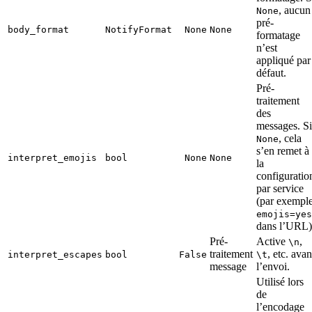
, aucun
None
pré-
body_format
NotifyFormat
None
None
formatage
n’est
appliqué par
défaut.
Pré-
traitement
des
messages. Si
, cela
None
s’en remet à
interpret_emojis
bool
None
None
la
configuratio
par service
(par exempl
emojis=yes
dans l’URL)
Pré-
Active
,
\n
traitement
, etc. avan
interpret_escapes
bool
False
\t
message
l’envoi.
Utilisé lors
de
l’encodage