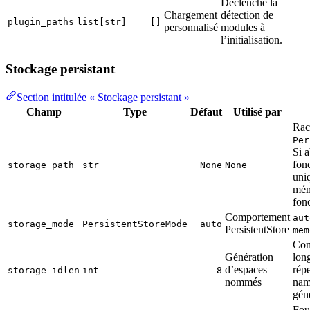
Déclenche la
Chargement
détection de
plugin_paths
list[str]
[]
personnalisé
modules à
l’initialisation.
Stockage persistant
Section intitulée « Stockage persistant »
Champ
Type
Défaut
Utilisé par
Rac
Per
Si 
fon
storage_path
str
None
None
uni
mém
fonc
Comportement
aut
storage_mode
PersistentStoreMode
auto
PersistentStore
mem
Con
Génération
lon
d’espaces
répe
storage_idlen
int
8
nommés
nam
gén
Fou