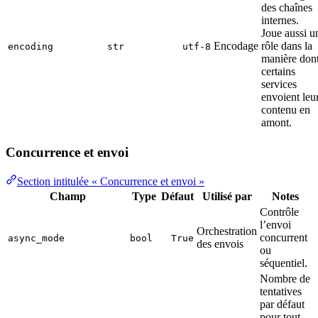
des chaînes
internes.
Joue aussi u
Encodage
rôle dans la
encoding
str
utf-8
manière don
certains
services
envoient leu
contenu en
amont.
Concurrence et envoi
Section intitulée « Concurrence et envoi »
Champ
Type
Défaut
Utilisé par
Notes
Contrôle
l’envoi
Orchestration
concurrent
async_mode
bool
True
des envois
ou
séquentiel.
Nombre de
tentatives
par défaut
pour tout