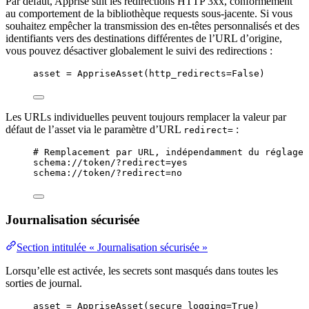
Par défaut, Apprise suit les redirections HTTP 3xx, conformément
au comportement de la bibliothèque requests sous-jacente. Si vous
souhaitez empêcher la transmission des en-têtes personnalisés et des
identifiants vers des destinations différentes de l’URL d’origine,
vous pouvez désactiver globalement le suivi des redirections :
asset 
=
AppriseAsset
(
http_redirects
=
False
)
Les URLs individuelles peuvent toujours remplacer la valeur par
défaut de l’asset via le paramètre d’URL
:
redirect=
# Remplacement par URL, indépendamment du réglage 
schema://token/?redirect=yes
schema://token/?redirect=no
Journalisation sécurisée
Section intitulée « Journalisation sécurisée »
Lorsqu’elle est activée, les secrets sont masqués dans toutes les
sorties de journal.
asset 
=
AppriseAsset
(
secure_logging
=
True
)