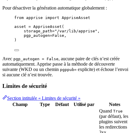
Pour désactiver la génération automatique globalement :
from
 apprise 
import
 AppriseAsset
asset 
=
AppriseAsset
(
storage_path
=
"
/var/lib/apprise
"
,
pgp_autogen
=
False
,
)
Avec
, aucune paire de clés n’est créée
pgp_autogen = False
automatiquement. Apprise passe à la méthode de découverte
suivante (WKD ou un chemin
explicite) et échoue l’envoi
pgppub=
si aucune clé n’est trouvée.
Limites de sécurité
Section intitulée « Limites de sécurité »
Champ
Type
Défaut
Utilisé par
Notes
Quand
True
(par défaut), les
plugins suivent
les redirections
3xx,