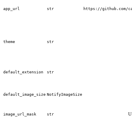
app_url
str
https://github.com/c
theme
str
default_extension
str
default_image_size
NotifyImageSize
U
image_url_mask
str