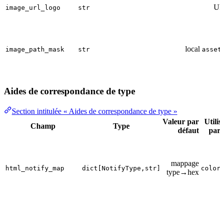
U
image_url_logo
str
local
image_path_mask
str
asse
Aides de correspondance de type
Section intitulée « Aides de correspondance de type »
Valeur par
Utili
Champ
Type
défaut
pa
mappage
html_notify_map
dict[NotifyType,str]
colo
type→hex