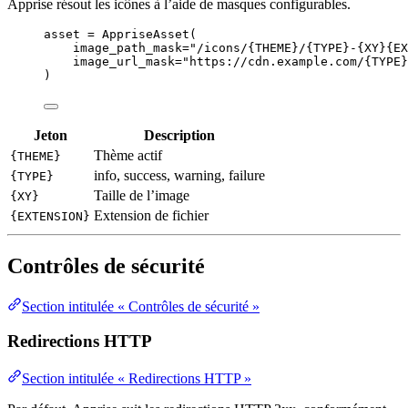
Apprise résout les icônes à l’aide de masques configurables.
asset 
=
AppriseAsset
(
image_path_mask
=
"
/icons/
{THEME}
/
{TYPE}
-
{XY}{EX
image_url_mask
=
"
https://cdn.example.com/
{TYPE}
)
Jeton
Description
Thème actif
{THEME}
info, success, warning, failure
{TYPE}
Taille de l’image
{XY}
Extension de fichier
{EXTENSION}
Contrôles de sécurité
Section intitulée « Contrôles de sécurité »
Redirections HTTP
Section intitulée « Redirections HTTP »