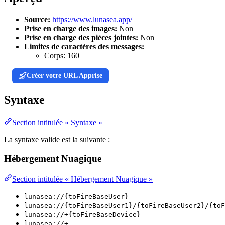
Source:
https://www.lunasea.app/
Prise en charge des images:
Non
Prise en charge des pièces jointes:
Non
Limites de caractères des messages:
Corps:
160
Créer votre URL Apprise
Syntaxe
Section intitulée « Syntaxe »
La syntaxe valide est la suivante :
Hébergement Nuagique
Section intitulée « Hébergement Nuagique »
lunasea://{toFireBaseUser}
lunasea://{toFireBaseUser1}/{toFireBaseUser2}/{toF
lunasea://+{toFireBaseDevice}
lunasea://+