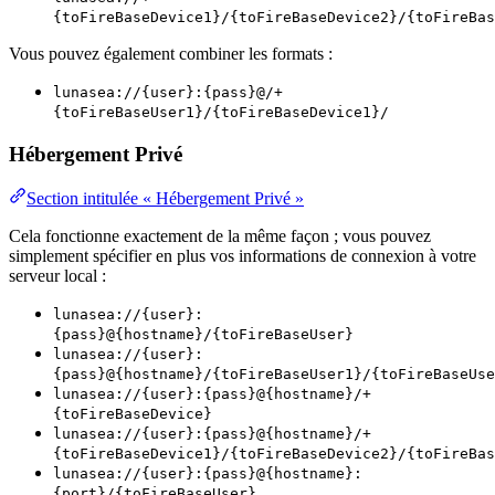
{toFireBaseDevice1}/{toFireBaseDevice2}/{toFireBas
Vous pouvez également combiner les formats :
lunasea://{user}:{pass}@/+
{toFireBaseUser1}/{toFireBaseDevice1}/
Hébergement Privé
Section intitulée « Hébergement Privé »
Cela fonctionne exactement de la même façon ; vous pouvez
simplement spécifier en plus vos informations de connexion à votre
serveur local :
lunasea://{user}:
{pass}@{hostname}/{toFireBaseUser}
lunasea://{user}:
{pass}@{hostname}/{toFireBaseUser1}/{toFireBaseUse
lunasea://{user}:{pass}@{hostname}/+
{toFireBaseDevice}
lunasea://{user}:{pass}@{hostname}/+
{toFireBaseDevice1}/{toFireBaseDevice2}/{toFireBas
lunasea://{user}:{pass}@{hostname}:
{port}/{toFireBaseUser}