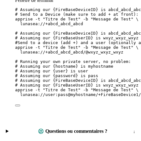
Fenêtre de terminal
# Assuming our {FireBaseDeviceID} is abcd_abcd_abc
# Send to a Device (make sure to add + at front):
apprise
-t
"
Titre de Test
"
-b
"
Message de Test
"
\
lunasea://+abcd_abcd_abcd
# Assuming our {FireBaseDeviceID} is abcd_abcd_abc
# Assuming our {FireBaseUserID} is wxyz_wxyz_wxyz
#Send to a device (add +) and a user (optionally a
apprise
-t
"
Titre de Test
"
-b
"
Message de Test
"
\
lunasea://+abcd_abcd_abcd/@wxyz_wxyz_wxyz
# Running your own private server, no problem:
# Assuming our {hostname} is myhostname
# Assuming our {user} is user
# Assuming our {password} is pass
# Assuming our {FireBaseDeviceID} is abcd_abcd_abc
# Assuming our {FireBaseUserID} is wxyz_wxyz_wxyz
apprise
-t
"
Titre de Test
"
-b
"
Message de Test
"
\
lunasea://user:pass@myhostname/+FireBaseDevice1/
Questions ou commentaires ?