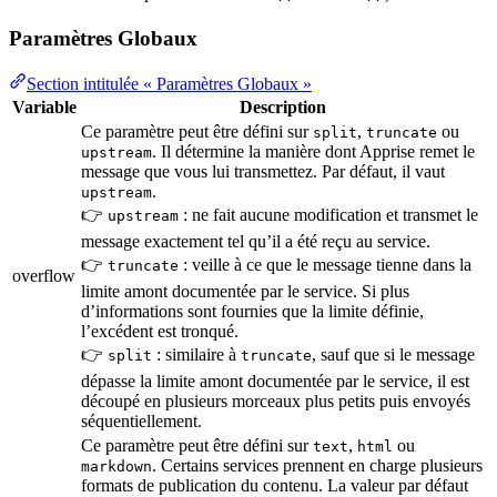
Paramètres Globaux
Section intitulée « Paramètres Globaux »
Variable
Description
Ce paramètre peut être défini sur
,
ou
split
truncate
. Il détermine la manière dont Apprise remet le
upstream
message que vous lui transmettez. Par défaut, il vaut
.
upstream
👉
: ne fait aucune modification et transmet le
upstream
message exactement tel qu’il a été reçu au service.
👉
: veille à ce que le message tienne dans la
truncate
overflow
limite amont documentée par le service. Si plus
d’informations sont fournies que la limite définie,
l’excédent est tronqué.
👉
: similaire à
, sauf que si le message
split
truncate
dépasse la limite amont documentée par le service, il est
découpé en plusieurs morceaux plus petits puis envoyés
séquentiellement.
Ce paramètre peut être défini sur
,
ou
text
html
. Certains services prennent en charge plusieurs
markdown
formats de publication du contenu. La valeur par défaut