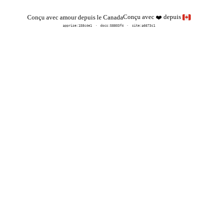
Conçu avec
depuis
Conçu avec amour depuis le Canada
❤️
apprise:
158c4e1
docs:
58803f4
site:a6673c1