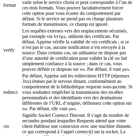
varie selon le service choisi et peut correspondre à l’un de
format
ces trois formats. Vous pouvez facultativement forcer
cette option pour vous écarter du comportement par
défaut. Si le service ne prend pas en charge plusieurs
formats de transmission, ce champ est ignoré.
Les requêtes externes vers des emplacements sécurisés,
par exemple via
, utilisent des certificats. Par
https
défaut, Apprise vérifie la validité de ces certificats ; si ce
n’est pas le cas, aucune notification n’est envoyée à la
verify
source. Dans certains cas, un utilisateur ne dispose pas
d’une autorité de certification pour valider la clé ou fait
simplement confiance à la source ; dans ce cas, vous
pouvez définir ce drapeau sur
. Par défaut, il vaut
.
no
yes
Par défaut, Apprise suit les redirections HTTP (réponses
3xx) émises par le serveur distant, conformément au
comportement de la bibliothèque requests sous-jacente. Si
redirect
vous souhaitez empêcher la transmission des en-têtes
personnalisés et des identifiants vers des destinations
différentes de l’URL d’origine, définissez cette option sur
. Par défaut, elle vaut
.
no
yes
Signifie
Socket Connect Timeout
. Il s’agit du nombre de
secondes pendant lesquelles Requests attend que votre
cto
client établisse une connexion avec une machine distante,
ce qui correspond à l’appel
connect()
sur la socket. La