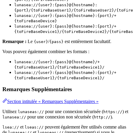
lunasea://{user}:{pass}@{hostname}:
{port}/{toFireBaseUser1}/{toFireBaseUser2}/{toFire
lunasea://{user}:{pass}@{hostname}:{port}/+
{toFireBaseDevice}
lunasea://{user}:{pass}@{hostname}:{port}/+
{toFireBaseDevice1}/{toFireBaseDevice2}/{toFireBas
Remarque :
Le
/
est entièrement facultatif.
{user}
{pass}
Vous pouvez également combiner les formats :
lunasea://{user}:{pass}@{hostname}/+
{toFireBaseUser1}/{toFireBaseDevice1}/
lunasea://{user}:{pass}@{hostname}:{port}/+
{toFireBaseUser1}/{toFireBaseDevice1}/
Remarques Supplémentaires
Section intitulée « Remarques Supplémentaires »
Utilisez
pour une connexion sécurisée (
) et
lunaseas://
https://
pour une connexion non sécurisée (
).
lunasea://
http://
et
peuvent également être utilisés comme alias
lsea://
lseas://
de
et
(respectivement) si vous le
lunasea://
lunaseas://