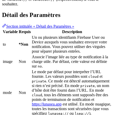
souhaitez.
Détail des Paramètres
Section intitulée « Détail des Paramètres »
Variable
Requis
Description
Un ou plusieurs identifiants Firebase User ou
Device auxquels vous souhaitez envoyer votre
to
*Non
notification. Vous pouvez utiliser des virgules
pour séparer plusieurs entrées.
Associe l’image liée au type de notification à la
image
Non
charge utile. Par défaut, cette valeur est définie
sur
.
no
Le mode par défaut pour interpréter l’URL
fournie. Les valeurs possibles sont
et
cloud
. Ce mode est détecté automatiquement
private
si rien n’est précisé. En mode
, un nom
private
d’hôte doit être fourni dans l’URL. En mode
mode
Non
, tous les éléments sont supposés être des
cloud
points de terminaison de notification et
https://lunasea.app
est utilisé. En mode nuagique,
toutes les transactions sont sécurisées (que vous
spécifiiez
ou
).
lunasea://
lsea://