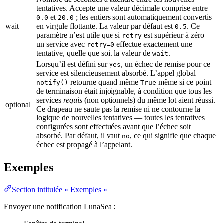
tentatives. Accepte une valeur décimale comprise entre
et
; les entiers sont automatiquement convertis
0.0
20.0
wait
en virgule flottante. La valeur par défaut est
. Ce
0.5
paramètre n’est utile que si
est supérieur à zéro —
retry
un service avec
effectue exactement une
retry=0
tentative, quelle que soit la valeur de
.
wait
Lorsqu’il est défini sur
, un échec de remise pour ce
yes
service est silencieusement absorbé. L’appel global
retourne quand même
même si ce point
notify()
True
de terminaison était injoignable, à condition que tous les
services
requis
(non optionnels) du même lot aient réussi.
optional
Ce drapeau ne saute pas la remise ni ne contourne la
logique de nouvelles tentatives — toutes les tentatives
configurées sont effectuées avant que l’échec soit
absorbé. Par défaut, il vaut
, ce qui signifie que chaque
no
échec est propagé à l’appelant.
Exemples
Section intitulée « Exemples »
Envoyer une notification LunaSea :