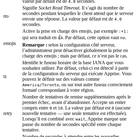
valeur par défaut est de
secondes.
4.0
Signifie
Socket Read Timeout
. Il s’agit du nombre de
secondes pendant lesquelles le client attend que le serveur
rto
envoie une réponse. La valeur par défaut est de
4.0
secondes.
Active la prise en charge des emojis, par exemple
:+1:
qui sera traduit en 👍. Par défaut, cette option vaut
.
no
emojis
Remarque :
selon la configuration côté serveur,
l’administrateur peut désactiver globalement la prise en
charge des emojis ; mais par défaut, ce n’est pas le cas.
Identifie le fuseau horaire de la base IANA que vous
souhaitez utiliser. Par défaut, celui-ci est détecté à partir
de la configuration du serveur qui exécute Apprise. Vous
tz
pouvez le définir sur des valeurs comme
, ou sur tout autre fuseau correctement
America/Toronto
formaté correspondant à votre région.
Nombre de tentatives de remise supplémentaires après le
premier échec, avant d’abandonner. Accepte un entier
compris entre
et
. La valeur par défaut est
(aucune
0
10
0
retry
nouvelle tentative — une seule tentative est effectuée).
Lorsqu’il est combiné avec
, Apprise marque une
wait
pause du nombre de secondes spécifié entre chaque
tentative.
Nombre de secondes à attendre entre les nouvelles