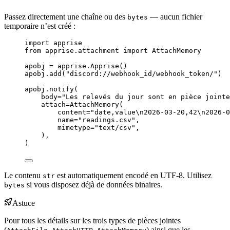
Passez directement une chaîne ou des
— aucun fichier
bytes
temporaire n’est créé :
import
 apprise
from
 apprise.attachment 
import
 AttachMemory
apobj 
=
 apprise.
Apprise
()
apobj.
add
(
"
discord://webhook_id/webhook_token/
"
)
apobj.
notify
(
body
=
"
Les relevés du jour sont en pièce jointe
attach
=
AttachMemory
(
content
=
"
date,value
\n
2026-03-20,42
\n
2026-0
name
=
"
readings.csv
"
,
mimetype
=
"
text/csv
"
,
)
,
)
Le contenu
est automatiquement encodé en UTF-8. Utilisez
str
si vous disposez déjà de données binaires.
bytes
Astuce
Pour tous les détails sur les trois types de pièces jointes
(
,
,
) ainsi que les