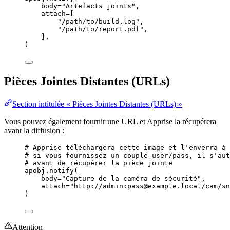
body
=
"
Artefacts joints
"
,
attach
=
[
"
/path/to/build.log
"
,
"
/path/to/report.pdf
"
,
],
)
Pièces Jointes Distantes (URLs)
Section intitulée « Pièces Jointes Distantes (URLs) »
Vous pouvez également fournir une URL et Apprise la récupérera
avant la diffusion :
# Apprise téléchargera cette image et l'enverra à 
# si vous fournissez un couple user/pass, il s'aut
# avant de récupérer la pièce jointe
apobj.
notify
(
body
=
"
Capture de la caméra de sécurité
"
,
attach
=
"
http://admin:pass@example.local/cam/sn
)
Attention