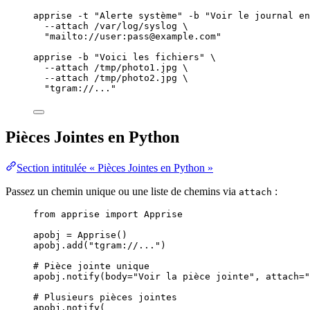
apprise
-t
"
Alerte système
"
-b
"
Voir le journal en
--attach
/var/log/syslog
\
"
mailto://user:pass@example.com
"
apprise
-b
"
Voici les fichiers
"
\
--attach
/tmp/photo1.jpg
\
--attach
/tmp/photo2.jpg
\
"
tgram://...
"
Pièces Jointes en Python
Section intitulée « Pièces Jointes en Python »
Passez un chemin unique ou une liste de chemins via
:
attach
from
 apprise 
import
 Apprise
apobj 
=
Apprise
()
apobj.
add
(
"
tgram://...
"
)
# Pièce jointe unique
apobj.
notify
(
body
=
"
Voir la pièce jointe
"
,
attach
=
"
# Plusieurs pièces jointes
apobj.
notify
(