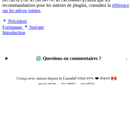
AttachFile
AttachHTTP
AttachMemory
recommandations pour les auteurs de plugins, consultez la
référence
sur les pièces jointes
.
Précédent
Formatage
Suivant
Introduction
Questions ou commentaires ?
Conçu avec
depuis
Conçu avec amour depuis le Canada
❤️
apprise:
158c4e1
docs:
58803f4
site:a6673c1