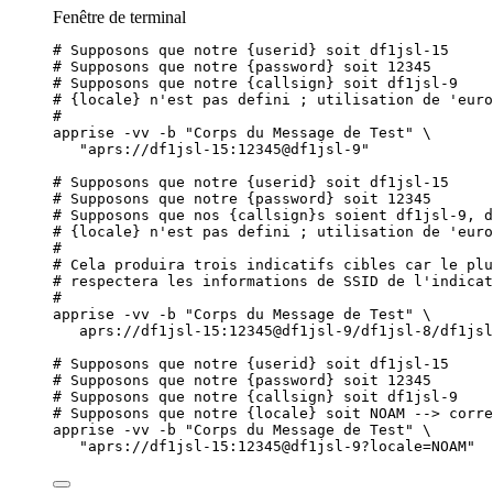
Fenêtre de terminal
# Supposons que notre {userid} soit df1jsl-15
# Supposons que notre {password} soit 12345
# Supposons que notre {callsign} soit df1jsl-9
# {locale} n'est pas defini ; utilisation de 'euro
#
apprise
-vv
-b
"
Corps du Message de Test
"
\
"
aprs://df1jsl-15:12345@df1jsl-9
"
# Supposons que notre {userid} soit df1jsl-15
# Supposons que notre {password} soit 12345
# Supposons que nos {callsign}s soient df1jsl-9, d
# {locale} n'est pas defini ; utilisation de 'euro
#
# Cela produira trois indicatifs cibles car le plu
# respectera les informations de SSID de l'indicat
#
apprise
-vv
-b
"
Corps du Message de Test
"
\
aprs://df1jsl-15:12345@df1jsl-9/df1jsl-8/df1jsl
# Supposons que notre {userid} soit df1jsl-15
# Supposons que notre {password} soit 12345
# Supposons que notre {callsign} soit df1jsl-9
# Supposons que notre {locale} soit NOAM --> corre
apprise
-vv
-b
"
Corps du Message de Test
"
\
"
aprs://df1jsl-15:12345@df1jsl-9?locale=NOAM
"