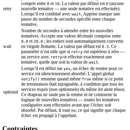
compris entre
et
. La valeur par défaut est
(aucune
0
10
0
retry
nouvelle tentative — une seule tentative est effectuée).
Lorsqu’il est combiné avec
, Apprise marque une
wait
pause du nombre de secondes spécifié entre chaque
tentative.
Nombre de secondes à attendre entre les nouvelles
tentatives. Accepte une valeur décimale comprise entre
et
; les entiers sont automatiquement convertis
0.0
20.0
wait
en virgule flottante. La valeur par défaut est
. Ce
0.5
paramètre n’est utile que si
est supérieur à zéro —
retry
un service avec
effectue exactement une
retry=0
tentative, quelle que soit la valeur de
.
wait
Lorsqu’il est défini sur
, un échec de remise pour ce
yes
service est silencieusement absorbé. L’appel global
retourne quand même
même si ce point
notify()
True
de terminaison était injoignable, à condition que tous les
services
requis
(non optionnels) du même lot aient réussi.
optional
Ce drapeau ne saute pas la remise ni ne contourne la
logique de nouvelles tentatives — toutes les tentatives
configurées sont effectuées avant que l’échec soit
absorbé. Par défaut, il vaut
, ce qui signifie que chaque
no
échec est propagé à l’appelant.
Contraintes