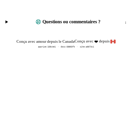
Questions ou commentaires ?
Conçu avec
depuis
Conçu avec amour depuis le Canada
❤️
apprise:
158c4e1
docs:
58803f4
site:a6673c1