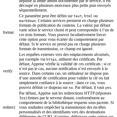
dépasse la limite amont documentée par le service, il est
découpé en plusieurs morceaux plus petits puis envoyés
séquentiellement.
Ce paramètre peut être défini sur
,
ou
text
html
. Certains services prennent en charge plusieurs
markdown
formats de publication du contenu. La valeur par défaut
varie selon le service choisi et peut correspondre à l’un de
format
ces trois formats. Vous pouvez facultativement forcer
cette option pour vous écarter du comportement par
défaut. Si le service ne prend pas en charge plusieurs
formats de transmission, ce champ est ignoré.
Les requêtes externes vers des emplacements sécurisés,
par exemple via
, utilisent des certificats. Par
https
défaut, Apprise vérifie la validité de ces certificats ; si ce
n’est pas le cas, aucune notification n’est envoyée à la
verify
source. Dans certains cas, un utilisateur ne dispose pas
d’une autorité de certification pour valider la clé ou fait
simplement confiance à la source ; dans ce cas, vous
pouvez définir ce drapeau sur
. Par défaut, il vaut
.
no
yes
Par défaut, Apprise suit les redirections HTTP (réponses
3xx) émises par le serveur distant, conformément au
comportement de la bibliothèque requests sous-jacente. Si
redirect
vous souhaitez empêcher la transmission des en-têtes
personnalisés et des identifiants vers des destinations
différentes de l’URL d’origine, définissez cette option sur