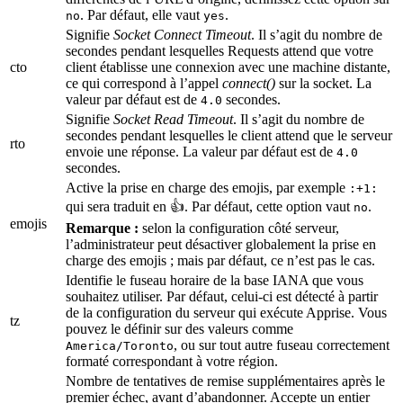
. Par défaut, elle vaut
.
no
yes
Signifie
Socket Connect Timeout
. Il s’agit du nombre de
secondes pendant lesquelles Requests attend que votre
cto
client établisse une connexion avec une machine distante,
ce qui correspond à l’appel
connect()
sur la socket. La
valeur par défaut est de
secondes.
4.0
Signifie
Socket Read Timeout
. Il s’agit du nombre de
secondes pendant lesquelles le client attend que le serveur
rto
envoie une réponse. La valeur par défaut est de
4.0
secondes.
Active la prise en charge des emojis, par exemple
:+1:
qui sera traduit en 👍. Par défaut, cette option vaut
.
no
emojis
Remarque :
selon la configuration côté serveur,
l’administrateur peut désactiver globalement la prise en
charge des emojis ; mais par défaut, ce n’est pas le cas.
Identifie le fuseau horaire de la base IANA que vous
souhaitez utiliser. Par défaut, celui-ci est détecté à partir
de la configuration du serveur qui exécute Apprise. Vous
tz
pouvez le définir sur des valeurs comme
, ou sur tout autre fuseau correctement
America/Toronto
formaté correspondant à votre région.
Nombre de tentatives de remise supplémentaires après le
premier échec, avant d’abandonner. Accepte un entier