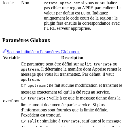
locale
Non
si vous ne souhaitez
rotate.aprs2.net
pas cibler une region APRS particuliere. La
valeur par defaut est
. Indiquez
EURO
uniquement le code court de la region ; le
plugin fera ensuite la correspondance avec
l’URL serveur appropriee.
Paramètres Globaux
Section intitulée « Paramètres Globaux »
Variable
Description
Ce paramètre peut être défini sur
,
ou
split
truncate
. Il détermine la manière dont Apprise remet le
upstream
message que vous lui transmettez. Par défaut, il vaut
.
upstream
👉
: ne fait aucune modification et transmet le
upstream
message exactement tel qu’il a été reçu au service.
👉
: veille à ce que le message tienne dans la
truncate
overflow
limite amont documentée par le service. Si plus
d’informations sont fournies que la limite définie,
l’excédent est tronqué.
👉
: similaire à
, sauf que si le message
split
truncate