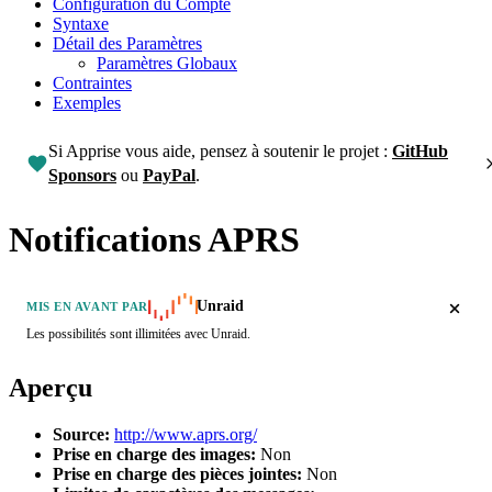
Configuration du Compte
Syntaxe
Détail des Paramètres
Paramètres Globaux
Contraintes
Exemples
Si Apprise vous aide, pensez à soutenir le projet :
GitHub
Sponsors
ou
PayPal
.
Notifications APRS
Unraid
MIS EN AVANT PAR
Les possibilités sont illimitées avec Unraid.
Aperçu
Source:
http://www.aprs.org/
Prise en charge des images:
Non
Prise en charge des pièces jointes:
Non