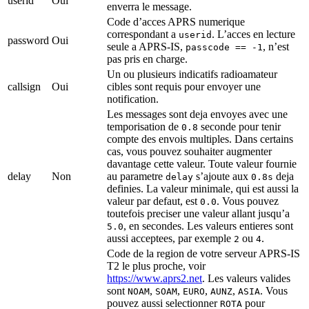
userid
Oui
enverra le message.
Code d’acces APRS numerique
correspondant a
. L’acces en lecture
userid
password
Oui
seule a APRS-IS,
, n’est
passcode == -1
pas pris en charge.
Un ou plusieurs indicatifs radioamateur
callsign
Oui
cibles sont requis pour envoyer une
notification.
Les messages sont deja envoyes avec une
temporisation de
seconde pour tenir
0.8
compte des envois multiples. Dans certains
cas, vous pouvez souhaiter augmenter
davantage cette valeur. Toute valeur fournie
delay
Non
au parametre
s’ajoute aux
deja
delay
0.8s
definies. La valeur minimale, qui est aussi la
valeur par defaut, est
. Vous pouvez
0.0
toutefois preciser une valeur allant jusqu’a
, en secondes. Les valeurs entieres sont
5.0
aussi acceptees, par exemple
ou
.
2
4
Code de la region de votre serveur APRS-IS
T2 le plus proche, voir
https://www.aprs2.net
. Les valeurs valides
sont
,
,
,
,
. Vous
NOAM
SOAM
EURO
AUNZ
ASIA
pouvez aussi selectionner
pour
ROTA