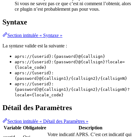
Si vous ne savez pas ce que c’est ni comment l’obtenir, alors
ce plugin n’est probablement pas pour vous.
Syntaxe
Section intitulée « Syntaxe »
La syntaxe valide est la suivante :
aprs://{userid}:{password}@{callsign}
aprs://{userid}:{password}@{callsign}?locale=
{locale_code}
aprs://{userid}:
{password}@{callsign1}/{callsign2}/{callsignN}
aprs://{userid}:
{password}@{callsign1}/{callsign2}/{callsignN}?
locale={locale_code}
Détail des Paramètres
Section intitulée « Détail des Paramètres »
Variable
Obligatoire
Description
Votre indicatif APRS. C’est cet indicatif qui