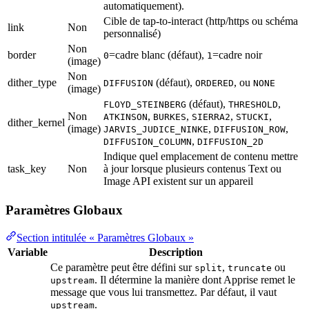
automatiquement).
Cible de tap-to-interact (http/https ou schéma
link
Non
personnalisé)
Non
border
=cadre blanc (défaut),
=cadre noir
0
1
(image)
Non
dither_type
(défaut),
, ou
DIFFUSION
ORDERED
NONE
(image)
(défaut),
,
FLOYD_STEINBERG
THRESHOLD
Non
,
,
,
,
ATKINSON
BURKES
SIERRA2
STUCKI
dither_kernel
(image)
,
,
JARVIS_JUDICE_NINKE
DIFFUSION_ROW
,
DIFFUSION_COLUMN
DIFFUSION_2D
Indique quel emplacement de contenu mettre
task_key
Non
à jour lorsque plusieurs contenus Text ou
Image API existent sur un appareil
Paramètres Globaux
Section intitulée « Paramètres Globaux »
Variable
Description
Ce paramètre peut être défini sur
,
ou
split
truncate
. Il détermine la manière dont Apprise remet le
upstream
message que vous lui transmettez. Par défaut, il vaut
.
upstream