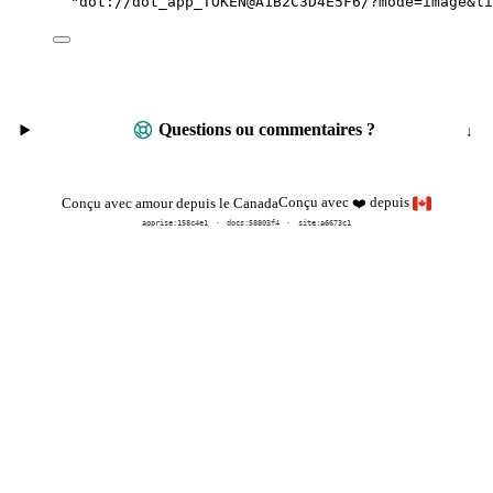
"
dot://dot_app_TOKEN@A1B2C3D4E5F6/?mode=image&li
Questions ou commentaires ?
Conçu avec
depuis
Conçu avec amour depuis le Canada
❤️
apprise:
158c4e1
docs:
58803f4
site:a6673c1