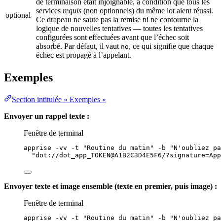
de terminaison était injoignable, à condition que tous les
services
requis
(non optionnels) du même lot aient réussi.
optional
Ce drapeau ne saute pas la remise ni ne contourne la
logique de nouvelles tentatives — toutes les tentatives
configurées sont effectuées avant que l’échec soit
absorbé. Par défaut, il vaut
, ce qui signifie que chaque
no
échec est propagé à l’appelant.
Exemples
Section intitulée « Exemples »
Envoyer un rappel texte :
Fenêtre de terminal
apprise
-vv
-t
"
Routine du matin
"
-b
"
N'oubliez pa
"
dot://dot_app_TOKEN@A1B2C3D4E5F6/?signature=App
Envoyer texte et image ensemble (texte en premier, puis image) :
Fenêtre de terminal
apprise
-vv
-t
"
Routine du matin
"
-b
"
N'oubliez pa