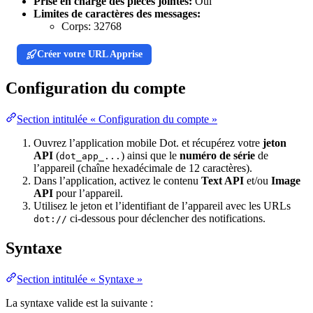
Prise en charge des pièces jointes:
Oui
Limites de caractères des messages:
Corps:
32768
Créer votre URL Apprise
Configuration du compte
Section intitulée « Configuration du compte »
Ouvrez l’application mobile Dot. et récupérez votre
jeton
API
(
) ainsi que le
numéro de série
de
dot_app_...
l’appareil (chaîne hexadécimale de 12 caractères).
Dans l’application, activez le contenu
Text API
et/ou
Image
API
pour l’appareil.
Utilisez le jeton et l’identifiant de l’appareil avec les URLs
ci-dessous pour déclencher des notifications.
dot://
Syntaxe
Section intitulée « Syntaxe »
La syntaxe valide est la suivante :