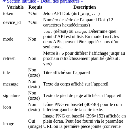
Section intitulée « Détail des paramètres »
Variable
Requis
Description
token
*Oui
Jeton API Dot. (
)
dot_app_...
Numéro de série de l’appareil Dot. (12
device_id
*Oui
caractères hexadécimaux)
(défaut) ou
. Détermine quel
text
image
point d’API est utilisé. En mode
, les
text
mode
Non
deux APIs peuvent être appelées lors d’un
seul envoi.
Mettre à
pour différer l’affichage jusqu’au
no
refresh
Non
prochain rafraîchissement planifié (défaut :
)
yes
Non
title
Titre affiché sur l’appareil
(texte)
Non
message
Texte du corps affiché sur l’appareil
(texte)
Non
signature
Texte de pied de page affiché sur l’appareil
(texte)
Non
Icône PNG en base64 (40×40) pour le coin
icon
(texte)
inférieur gauche de la carte texte.
Image PNG en base64 (296×152) affichée en
Oui
plein écran. Peut être fourni via le paramètre
image
(image)
URL ou la première pièce jointe (convertie