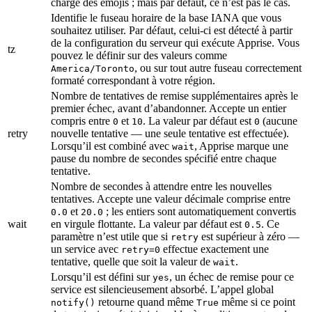
charge des emojis ; mais par défaut, ce n’est pas le cas.
Identifie le fuseau horaire de la base IANA que vous
souhaitez utiliser. Par défaut, celui-ci est détecté à partir
de la configuration du serveur qui exécute Apprise. Vous
tz
pouvez le définir sur des valeurs comme
, ou sur tout autre fuseau correctement
America/Toronto
formaté correspondant à votre région.
Nombre de tentatives de remise supplémentaires après le
premier échec, avant d’abandonner. Accepte un entier
compris entre
et
. La valeur par défaut est
(aucune
0
10
0
retry
nouvelle tentative — une seule tentative est effectuée).
Lorsqu’il est combiné avec
, Apprise marque une
wait
pause du nombre de secondes spécifié entre chaque
tentative.
Nombre de secondes à attendre entre les nouvelles
tentatives. Accepte une valeur décimale comprise entre
et
; les entiers sont automatiquement convertis
0.0
20.0
wait
en virgule flottante. La valeur par défaut est
. Ce
0.5
paramètre n’est utile que si
est supérieur à zéro —
retry
un service avec
effectue exactement une
retry=0
tentative, quelle que soit la valeur de
.
wait
Lorsqu’il est défini sur
, un échec de remise pour ce
yes
service est silencieusement absorbé. L’appel global
retourne quand même
même si ce point
notify()
True