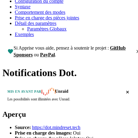
Configuration du compte
Syntaxe
Comportement des modes
Prise en charge des pièces jointes
Détail des paramètres
Paramètres Globaux
Exemples
Si Apprise vous aide, pensez à soutenir le projet :
GitHub
Sponsors
ou
PayPal
.
Notifications Dot.
Unraid
MIS EN AVANT PAR
Les possibilités sont illimitées avec Unraid.
Aperçu
Source:
https://dot.mindreset.tech
Prise en charge des images:
Oui