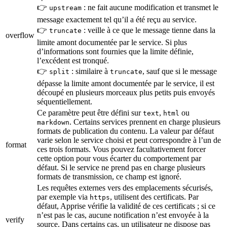
👉
: ne fait aucune modification et transmet le
upstream
message exactement tel qu’il a été reçu au service.
👉
: veille à ce que le message tienne dans la
truncate
overflow
limite amont documentée par le service. Si plus
d’informations sont fournies que la limite définie,
l’excédent est tronqué.
👉
: similaire à
, sauf que si le message
split
truncate
dépasse la limite amont documentée par le service, il est
découpé en plusieurs morceaux plus petits puis envoyés
séquentiellement.
Ce paramètre peut être défini sur
,
ou
text
html
. Certains services prennent en charge plusieurs
markdown
formats de publication du contenu. La valeur par défaut
varie selon le service choisi et peut correspondre à l’un de
format
ces trois formats. Vous pouvez facultativement forcer
cette option pour vous écarter du comportement par
défaut. Si le service ne prend pas en charge plusieurs
formats de transmission, ce champ est ignoré.
Les requêtes externes vers des emplacements sécurisés,
par exemple via
, utilisent des certificats. Par
https
défaut, Apprise vérifie la validité de ces certificats ; si ce
n’est pas le cas, aucune notification n’est envoyée à la
verify
source. Dans certains cas, un utilisateur ne dispose pas