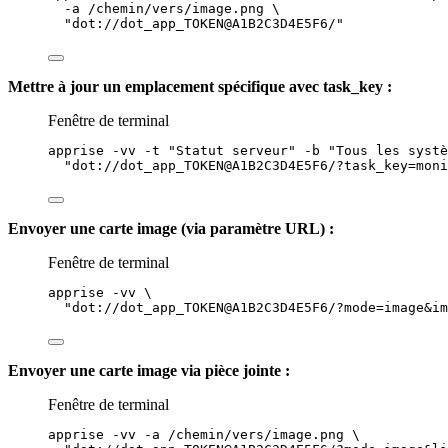
-a
/chemin/vers/image.png
\
"
dot://dot_app_TOKEN@A1B2C3D4E5F6/
"
Mettre à jour un emplacement spécifique avec task_key :
Fenêtre de terminal
apprise
-vv
-t
"
Statut serveur
"
-b
"
Tous les systè
"
dot://dot_app_TOKEN@A1B2C3D4E5F6/?task_key=moni
Envoyer une carte image (via paramètre URL) :
Fenêtre de terminal
apprise
-vv
\
"
dot://dot_app_TOKEN@A1B2C3D4E5F6/?mode=image&im
Envoyer une carte image via pièce jointe :
Fenêtre de terminal
apprise
-vv
-a
/chemin/vers/image.png
\