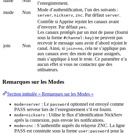
name
Non
l’enregistrement.
Mode d’authentification, l’un des suivants :
mode
Non
,
,
. Par défaut
.
server
nickserv
znc
server
Contrôle si Apprise rejoint les canaux avant
d’envoyer. Par défaut
.
yes
Les canaux protégés par un mot de passe (fourni
sous la forme
) ne peuvent pas
#channel:key
recevoir le message sans avoir d’abord rejoint le
join
Non
canal. Ainsi, si
, cela ne s’applique pas
join=no
aux canaux avec des mots de passe assignés,
mais s’applique à tout le reste. Ce paramètre n’a
aucun effet si vous ne contactez que des
utilisateurs.
Remarques sur les Modes
Section intitulée « Remarques sur les Modes »
: Le
optionnel est envoyé comme
mode=server
password
PASS serveur lors de l’enregistrement s’il est fourni.
: Utilise le flux d’identification NickServ
mode=nickserv
après la connexion, puis envoie les notifications.
: S’authentifie auprès du relayeur ZNC. La ligne
mode=znc
PASS est construite sous la forme
pour la
user:password