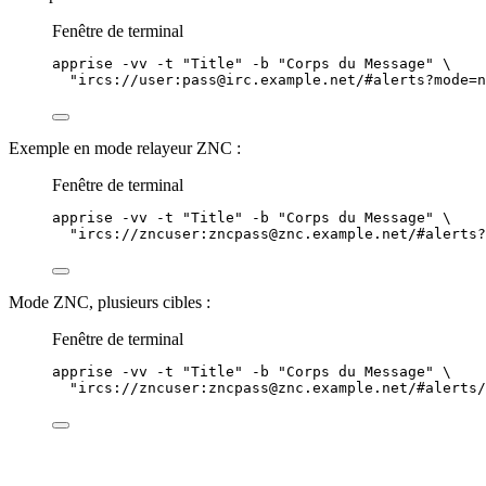
Fenêtre de terminal
apprise
-vv
-t
"
Title
"
-b
"
Corps du Message
"
\
"
ircs://user:pass@irc.example.net/#alerts?mode=n
Exemple en mode relayeur ZNC :
Fenêtre de terminal
apprise
-vv
-t
"
Title
"
-b
"
Corps du Message
"
\
"
ircs://zncuser:zncpass@znc.example.net/#alerts?
Mode ZNC, plusieurs cibles :
Fenêtre de terminal
apprise
-vv
-t
"
Title
"
-b
"
Corps du Message
"
\
"
ircs://zncuser:zncpass@znc.example.net/#alerts/