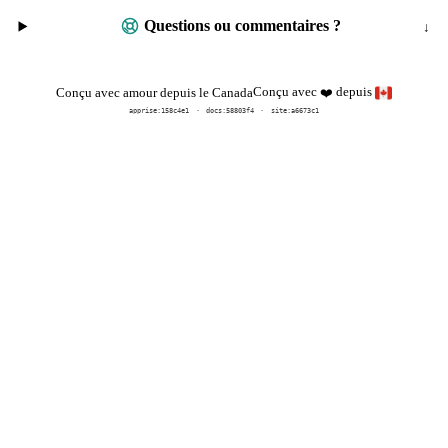
Questions ou commentaires ?
Conçu avec
depuis
Conçu avec amour depuis le Canada
❤️
apprise:
158c4e1
docs:
58803f4
site:a6673c1