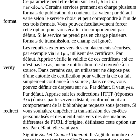
Ce paramètre peut être défini sur
,
ou
text
html
. Certains services prennent en charge plusieurs
markdown
formats de publication du contenu. La valeur par défaut
varie selon le service choisi et peut correspondre à l’un de
format
ces trois formats. Vous pouvez facultativement forcer
cette option pour vous écarter du comportement par
défaut. Si le service ne prend pas en charge plusieurs
formats de transmission, ce champ est ignoré.
Les requêtes externes vers des emplacements sécurisés,
par exemple via
, utilisent des certificats. Par
https
défaut, Apprise vérifie la validité de ces certificats ; si ce
n’est pas le cas, aucune notification n’est envoyée à la
verify
source. Dans certains cas, un utilisateur ne dispose pas
d’une autorité de certification pour valider la clé ou fait
simplement confiance à la source ; dans ce cas, vous
pouvez définir ce drapeau sur
. Par défaut, il vaut
.
no
yes
Par défaut, Apprise suit les redirections HTTP (réponses
3xx) émises par le serveur distant, conformément au
comportement de la bibliothèque requests sous-jacente. Si
redirect
vous souhaitez empêcher la transmission des en-têtes
personnalisés et des identifiants vers des destinations
différentes de l’URL d’origine, définissez cette option sur
. Par défaut, elle vaut
.
no
yes
Signifie
Socket Connect Timeout
. Il s’agit du nombre de