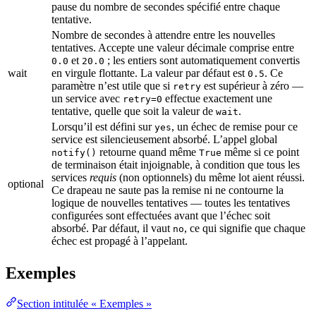
pause du nombre de secondes spécifié entre chaque
tentative.
Nombre de secondes à attendre entre les nouvelles
tentatives. Accepte une valeur décimale comprise entre
et
; les entiers sont automatiquement convertis
0.0
20.0
wait
en virgule flottante. La valeur par défaut est
. Ce
0.5
paramètre n’est utile que si
est supérieur à zéro —
retry
un service avec
effectue exactement une
retry=0
tentative, quelle que soit la valeur de
.
wait
Lorsqu’il est défini sur
, un échec de remise pour ce
yes
service est silencieusement absorbé. L’appel global
retourne quand même
même si ce point
notify()
True
de terminaison était injoignable, à condition que tous les
services
requis
(non optionnels) du même lot aient réussi.
optional
Ce drapeau ne saute pas la remise ni ne contourne la
logique de nouvelles tentatives — toutes les tentatives
configurées sont effectuées avant que l’échec soit
absorbé. Par défaut, il vaut
, ce qui signifie que chaque
no
échec est propagé à l’appelant.
Exemples
Section intitulée « Exemples »