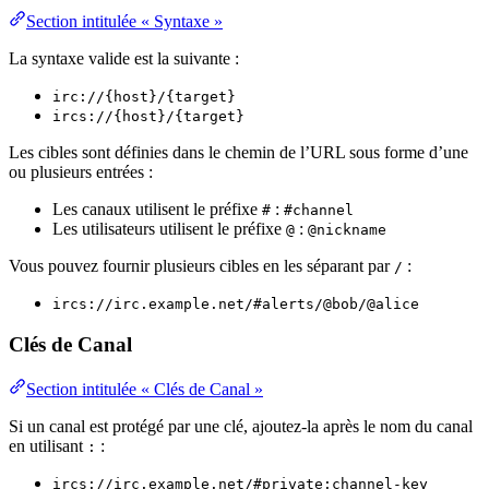
Section intitulée « Syntaxe »
La syntaxe valide est la suivante :
irc://{host}/{target}
ircs://{host}/{target}
Les cibles sont définies dans le chemin de l’URL sous forme d’une
ou plusieurs entrées :
Les canaux utilisent le préfixe
:
#
#channel
Les utilisateurs utilisent le préfixe
:
@
@nickname
Vous pouvez fournir plusieurs cibles en les séparant par
:
/
ircs://irc.example.net/#alerts/@bob/@alice
Clés de Canal
Section intitulée « Clés de Canal »
Si un canal est protégé par une clé, ajoutez-la après le nom du canal
en utilisant
:
:
ircs://irc.example.net/#private:channel-key