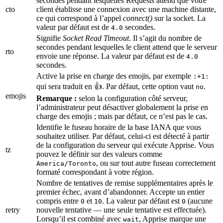
secondes pendant lesquelles Requests attend que votre
cto
client établisse une connexion avec une machine distante,
ce qui correspond à l’appel
connect()
sur la socket. La
valeur par défaut est de
secondes.
4.0
Signifie
Socket Read Timeout
. Il s’agit du nombre de
secondes pendant lesquelles le client attend que le serveur
rto
envoie une réponse. La valeur par défaut est de
4.0
secondes.
Active la prise en charge des emojis, par exemple
:+1:
qui sera traduit en 👍. Par défaut, cette option vaut
.
no
emojis
Remarque :
selon la configuration côté serveur,
l’administrateur peut désactiver globalement la prise en
charge des emojis ; mais par défaut, ce n’est pas le cas.
Identifie le fuseau horaire de la base IANA que vous
souhaitez utiliser. Par défaut, celui-ci est détecté à partir
de la configuration du serveur qui exécute Apprise. Vous
tz
pouvez le définir sur des valeurs comme
, ou sur tout autre fuseau correctement
America/Toronto
formaté correspondant à votre région.
Nombre de tentatives de remise supplémentaires après le
premier échec, avant d’abandonner. Accepte un entier
compris entre
et
. La valeur par défaut est
(aucune
0
10
0
retry
nouvelle tentative — une seule tentative est effectuée).
Lorsqu’il est combiné avec
, Apprise marque une
wait