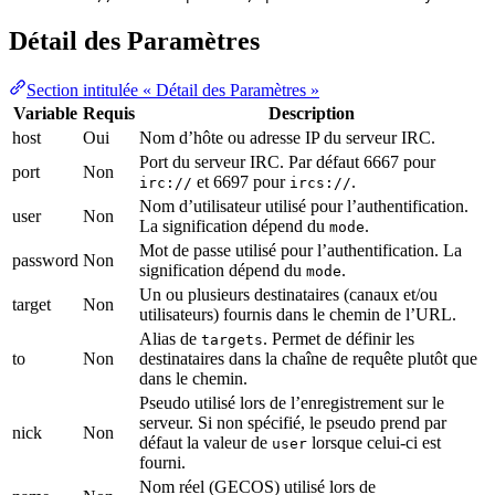
Détail des Paramètres
Section intitulée « Détail des Paramètres »
Variable
Requis
Description
host
Oui
Nom d’hôte ou adresse IP du serveur IRC.
Port du serveur IRC. Par défaut 6667 pour
port
Non
et 6697 pour
.
irc://
ircs://
Nom d’utilisateur utilisé pour l’authentification.
user
Non
La signification dépend du
.
mode
Mot de passe utilisé pour l’authentification. La
password
Non
signification dépend du
.
mode
Un ou plusieurs destinataires (canaux et/ou
target
Non
utilisateurs) fournis dans le chemin de l’URL.
Alias de
. Permet de définir les
targets
to
Non
destinataires dans la chaîne de requête plutôt que
dans le chemin.
Pseudo utilisé lors de l’enregistrement sur le
serveur. Si non spécifié, le pseudo prend par
nick
Non
défaut la valeur de
lorsque celui-ci est
user
fourni.
Nom réel (GECOS) utilisé lors de