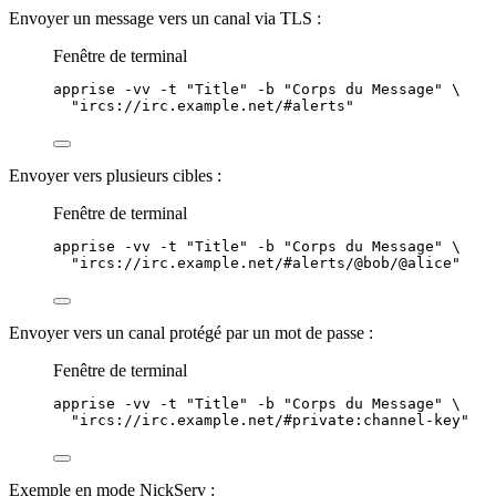
Envoyer un message vers un canal via TLS :
Fenêtre de terminal
apprise
-vv
-t
"
Title
"
-b
"
Corps du Message
"
\
"
ircs://irc.example.net/#alerts
"
Envoyer vers plusieurs cibles :
Fenêtre de terminal
apprise
-vv
-t
"
Title
"
-b
"
Corps du Message
"
\
"
ircs://irc.example.net/#alerts/@bob/@alice
"
Envoyer vers un canal protégé par un mot de passe :
Fenêtre de terminal
apprise
-vv
-t
"
Title
"
-b
"
Corps du Message
"
\
"
ircs://irc.example.net/#private:channel-key
"
Exemple en mode NickServ :