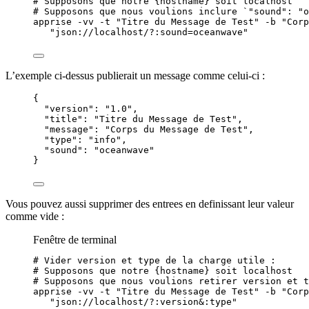
# Supposons que notre {hostname} soit localhost
# Supposons que nous voulions inclure `"sound": "o
apprise
-vv
-t
"
Titre du Message de Test
"
-b
"
Corp
"
json://localhost/?:sound=oceanwave
"
L’exemple ci-dessus publierait un message comme celui-ci :
{
"version"
: 
"
1.0
"
,
"title"
: 
"
Titre du Message de Test
"
,
"message"
: 
"
Corps du Message de Test
"
,
"type"
: 
"
info
"
,
"sound"
: 
"
oceanwave
"
}
Vous pouvez aussi supprimer des entrees en definissant leur valeur
comme vide :
Fenêtre de terminal
# Vider version et type de la charge utile :
# Supposons que notre {hostname} soit localhost
# Supposons que nous voulions retirer version et t
apprise
-vv
-t
"
Titre du Message de Test
"
-b
"
Corp
"
json://localhost/?:version&:type
"