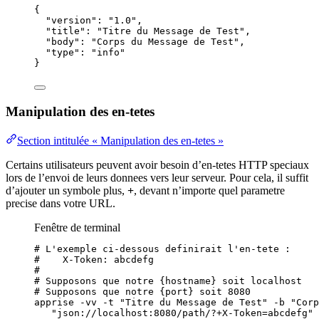
{
"version"
: 
"
1.0
"
,
"title"
: 
"
Titre du Message de Test
"
,
"body"
: 
"
Corps du Message de Test
"
,
"type"
: 
"
info
"
}
Manipulation des en-tetes
Section intitulée « Manipulation des en-tetes »
Certains utilisateurs peuvent avoir besoin d’en-tetes HTTP speciaux
lors de l’envoi de leurs donnees vers leur serveur. Pour cela, il suffit
d’ajouter un symbole plus,
+
, devant n’importe quel parametre
precise dans votre URL.
Fenêtre de terminal
# L'exemple ci-dessous definirait l'en-tete :
#    X-Token: abcdefg
#
# Supposons que notre {hostname} soit localhost
# Supposons que notre {port} soit 8080
apprise
-vv
-t
"
Titre du Message de Test
"
-b
"
Corp
"
json://localhost:8080/path/?+X-Token=abcdefg
"