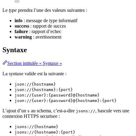
Le
type
prendra l’une des valeurs suivantes :
info
: message de type informatif
success
: rapport de succes
failure
: rapport d’echec
warning
: avertissement
Syntaxe
Section intitulée « Syntaxe »
La syntaxe valide est la suivante :
json://{hostname}
json://{hostname}:{port}
json://{user}:{password}@{hostname}
json://{user}:{password}@{hostname}:{port}
L’ajout d’un
au schema, c’est-a-dire
, bascule vers une
s
jsons://
connexion HTTPS securisee :
jsons://{hostname}
jsons://{hostname}:{port}