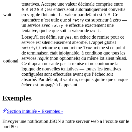
tentatives. Accepte une valeur décimale comprise entre
et
; les entiers sont automatiquement convertis
0.0
20.0
wait
en virgule flottante. La valeur par défaut est
. Ce
0.5
paramètre n’est utile que si
est supérieur à zéro —
retry
un service avec
effectue exactement une
retry=0
tentative, quelle que soit la valeur de
.
wait
Lorsqu’il est défini sur
, un échec de remise pour ce
yes
service est silencieusement absorbé. L’appel global
retourne quand même
même si ce point
notify()
True
de terminaison était injoignable, à condition que tous les
services
requis
(non optionnels) du même lot aient réussi.
optional
Ce drapeau ne saute pas la remise ni ne contourne la
logique de nouvelles tentatives — toutes les tentatives
configurées sont effectuées avant que l’échec soit
absorbé. Par défaut, il vaut
, ce qui signifie que chaque
no
échec est propagé à l’appelant.
Exemples
Section intitulée « Exemples »
Envoyer une notification JSON a notre serveur web a l’ecoute sur le
port 80 :