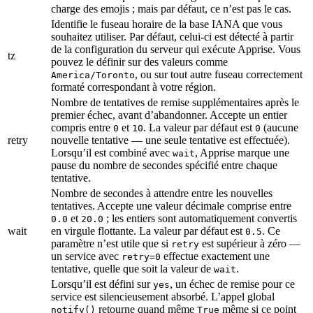
charge des emojis ; mais par défaut, ce n’est pas le cas.
Identifie le fuseau horaire de la base IANA que vous
souhaitez utiliser. Par défaut, celui-ci est détecté à partir
de la configuration du serveur qui exécute Apprise. Vous
tz
pouvez le définir sur des valeurs comme
, ou sur tout autre fuseau correctement
America/Toronto
formaté correspondant à votre région.
Nombre de tentatives de remise supplémentaires après le
premier échec, avant d’abandonner. Accepte un entier
compris entre
et
. La valeur par défaut est
(aucune
0
10
0
retry
nouvelle tentative — une seule tentative est effectuée).
Lorsqu’il est combiné avec
, Apprise marque une
wait
pause du nombre de secondes spécifié entre chaque
tentative.
Nombre de secondes à attendre entre les nouvelles
tentatives. Accepte une valeur décimale comprise entre
et
; les entiers sont automatiquement convertis
0.0
20.0
wait
en virgule flottante. La valeur par défaut est
. Ce
0.5
paramètre n’est utile que si
est supérieur à zéro —
retry
un service avec
effectue exactement une
retry=0
tentative, quelle que soit la valeur de
.
wait
Lorsqu’il est défini sur
, un échec de remise pour ce
yes
service est silencieusement absorbé. L’appel global
retourne quand même
même si ce point
notify()
True