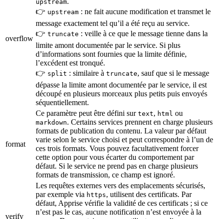
.
upstream
👉
: ne fait aucune modification et transmet le
upstream
message exactement tel qu’il a été reçu au service.
👉
: veille à ce que le message tienne dans la
truncate
overflow
limite amont documentée par le service. Si plus
d’informations sont fournies que la limite définie,
l’excédent est tronqué.
👉
: similaire à
, sauf que si le message
split
truncate
dépasse la limite amont documentée par le service, il est
découpé en plusieurs morceaux plus petits puis envoyés
séquentiellement.
Ce paramètre peut être défini sur
,
ou
text
html
. Certains services prennent en charge plusieurs
markdown
formats de publication du contenu. La valeur par défaut
varie selon le service choisi et peut correspondre à l’un de
format
ces trois formats. Vous pouvez facultativement forcer
cette option pour vous écarter du comportement par
défaut. Si le service ne prend pas en charge plusieurs
formats de transmission, ce champ est ignoré.
Les requêtes externes vers des emplacements sécurisés,
par exemple via
, utilisent des certificats. Par
https
défaut, Apprise vérifie la validité de ces certificats ; si ce
n’est pas le cas, aucune notification n’est envoyée à la
verify