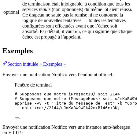
de terminaison était injoignable, à condition que tous les
services
requis
(non optionnels) du même lot aient réussi.
optional
Ce drapeau ne saute pas la remise ni ne contourne la
logique de nouvelles tentatives — toutes les tentatives
configurées sont effectuées avant que l’échec soit
absorbé. Par défaut, il vaut
, ce qui signifie que chaque
no
échec est propagé à l’appelant.
Exemples
Section intitulée « Exemples »
Envoyer une notification Notifico vers l’endpoint officiel :
Fenêtre de terminal
# Supposons que notre {ProjectID} soit 2144
# Supposons que notre {MessageHook} soit uJmKaBW9W
apprise
-vv
-t
"
Titre du Message de Test
"
-b
"
Corp
notifico://2144/uJmKaBW9WFk42miB146ci3Kj
Envoyer une notification Notifico vers une instance auto-hebergee
en HTTP :