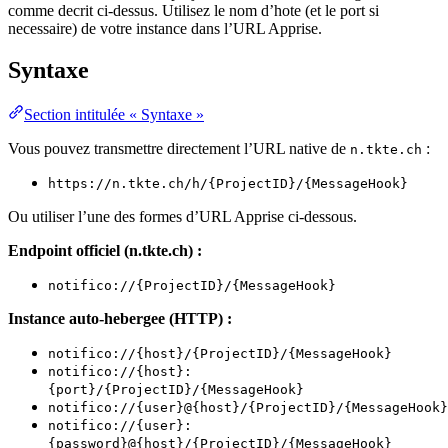
comme decrit ci-dessus. Utilisez le nom d’hote (et le port si
necessaire) de votre instance dans l’URL Apprise.
Syntaxe
Section intitulée « Syntaxe »
Vous pouvez transmettre directement l’URL native de
:
n.tkte.ch
https://n.tkte.ch/h/{ProjectID}/{MessageHook}
Ou utiliser l’une des formes d’URL Apprise ci-dessous.
Endpoint officiel (n.tkte.ch) :
notifico://{ProjectID}/{MessageHook}
Instance auto-hebergee (HTTP) :
notifico://{host}/{ProjectID}/{MessageHook}
notifico://{host}:
{port}/{ProjectID}/{MessageHook}
notifico://{user}@{host}/{ProjectID}/{MessageHook}
notifico://{user}:
{password}@{host}/{ProjectID}/{MessageHook}