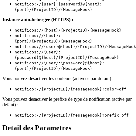
notifico://{user}:{password}@{host}:
{port}/{ProjectID}/{MessageHook}
Instance auto-hebergee (HTTPS) :
notificos://{host}/{ProjectID}/{MessageHook}
notificos://{host}:
{port}/{ProjectID}/{MessageHook}
notificos://{user}@{host}/{ProjectID}/{MessageHook
notificos://{user}:
{password}@{host}/{ProjectID}/{MessageHook}
notificos://{user}:{password}@{host}:
{port}/{ProjectID}/{MessageHook}
Vous pouvez desactiver les couleurs (activees par defaut) :
notifico://{ProjectID}/{MessageHook}?color=off
Vous pouvez desactiver le prefixe de type de notification (active par
defaut) :
notifico://{ProjectID}/{MessageHook}?prefix=off
Detail des Parametres