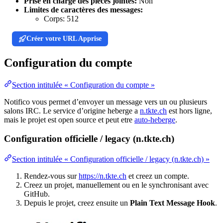
Prise en charge des pièces jointes:
Non
Limites de caractères des messages:
Corps:
512
Créer votre URL Apprise
Configuration du compte
Section intitulée « Configuration du compte »
Notifico vous permet d’envoyer un message vers un ou plusieurs
salons IRC. Le service d’origine heberge a
n.tkte.ch
est hors ligne,
mais le projet est open source et peut etre
auto-heberge
.
Configuration officielle / legacy (n.tkte.ch)
Section intitulée « Configuration officielle / legacy (n.tkte.ch) »
Rendez-vous sur
https://n.tkte.ch
et creez un compte.
Creez un projet, manuellement ou en le synchronisant avec
GitHub.
Depuis le projet, creez ensuite un
Plain Text Message Hook
.