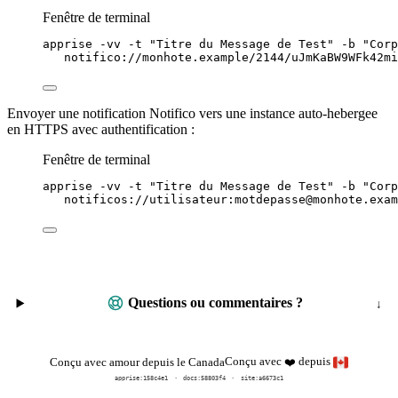
Fenêtre de terminal
apprise
-vv
-t
"
Titre du Message de Test
"
-b
"
Corp
notifico://monhote.example/2144/uJmKaBW9WFk42mi
Envoyer une notification Notifico vers une instance auto-hebergee
en HTTPS avec authentification :
Fenêtre de terminal
apprise
-vv
-t
"
Titre du Message de Test
"
-b
"
Corp
notificos://utilisateur:motdepasse@monhote.exam
Questions ou commentaires ?
Conçu avec
depuis
Conçu avec amour depuis le Canada
❤️
apprise:
158c4e1
docs:
58803f4
site:a6673c1