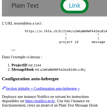
L’URL ressemblera a ceci :
https://n.tkte.ch/h/2144/uJmKaBW9WFk42miB14
^                ^
|                |
project id       message 
Dans l’exemple ci-dessus :
ProjectID
est
2144
MessageHook
est
uJmKaBW9WFk42miB146ci3Kj
Configuration auto-hebergee
Section intitulée « Configuration auto-hebergee »
Deployez une instance Notifico en suivant les instructions
disponibles sur
https://notifico.tech/
. Une fois l’instance en
fonctionnement, creez un projet et un Plain Text Message Hook