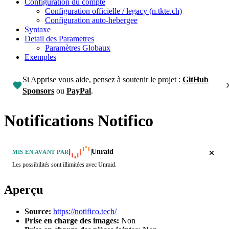
Configuration du compte
Configuration officielle / legacy (n.tkte.ch)
Configuration auto-hebergee
Syntaxe
Detail des Parametres
Paramètres Globaux
Exemples
Si Apprise vous aide, pensez à soutenir le projet :
GitHub
Sponsors
ou
PayPal
.
Notifications Notifico
Unraid
MIS EN AVANT PAR
Les possibilités sont illimitées avec Unraid.
Aperçu
Source:
https://notifico.tech/
Prise en charge des images:
Non