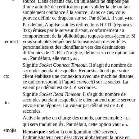
source. Dans certains cas, un utilisateur ne dispose pas
d’une autorité de certification pour valider la clé ou fait
simplement confiance à la source ; dans ce cas, vous
pouvez définir ce drapeau sur
. Par défaut, il vaut
.
no
yes
Par défaut, Apprise suit les redirections HTTP (réponses
3xx) émises par le serveur distant, conformément au
comportement de la bibliothèque requests sous-jacente. Si
redirect
vous souhaitez empêcher la transmission des en-têtes
personnalisés et des identifiants vers des destinations
différentes de l’URL d’origine, définissez cette option sur
. Par défaut, elle vaut
.
no
yes
Signifie
Socket Connect Timeout
. Il s’agit du nombre de
secondes pendant lesquelles Requests attend que votre
cto
client établisse une connexion avec une machine distante,
ce qui correspond à l’appel
connect()
sur la socket. La
valeur par défaut est de
secondes.
4.0
Signifie
Socket Read Timeout
. Il s’agit du nombre de
secondes pendant lesquelles le client attend que le serveur
rto
envoie une réponse. La valeur par défaut est de
4.0
secondes.
Active la prise en charge des emojis, par exemple
:+1:
qui sera traduit en 👍. Par défaut, cette option vaut
.
no
emojis
Remarque :
selon la configuration côté serveur,
l’administrateur peut désactiver globalement la prise en