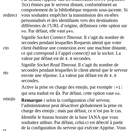
3xx) émises par le serveur distant, conformément au
comportement de la bibliothèque requests sous-jacente. Si
redirect
vous souhaitez empêcher la transmission des en-têtes
personnalisés et des identifiants vers des destinations
différentes de l’URL d’origine, définissez cette option sur
. Par défaut, elle vaut
.
no
yes
Signifie
Socket Connect Timeout
. Il s’agit du nombre de
secondes pendant lesquelles Requests attend que votre
cto
client établisse une connexion avec une machine distante,
ce qui correspond à l’appel
connect()
sur la socket. La
valeur par défaut est de
secondes.
4.0
Signifie
Socket Read Timeout
. Il s’agit du nombre de
secondes pendant lesquelles le client attend que le serveur
rto
envoie une réponse. La valeur par défaut est de
4.0
secondes.
Active la prise en charge des emojis, par exemple
:+1:
qui sera traduit en 👍. Par défaut, cette option vaut
.
no
emojis
Remarque :
selon la configuration côté serveur,
l’administrateur peut désactiver globalement la prise en
charge des emojis ; mais par défaut, ce n’est pas le cas.
Identifie le fuseau horaire de la base IANA que vous
souhaitez utiliser. Par défaut, celui-ci est détecté à partir
de la configuration du serveur qui exécute Apprise. Vous
tz