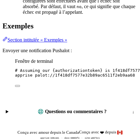
configurées sont effectuées avant que l’échec soit
absorbé. Par défaut, il vaut
, ce qui signifie que chaque
no
échec est propagé à l’appelant.
Exemples
Section intitulée « Exemples »
Envoyer une notification Pushalot :
Fenêtre de terminal
# Assuming our {authorizationtoken} is 1f418df7577
apprise
palot://1f418df7577e32b89ac6511f2eb9aa68
Questions ou commentaires ?
Conçu avec
depuis
Conçu avec amour depuis le Canada
❤️
apprise:
158c4e1
docs:
58803f4
site:a6673c1