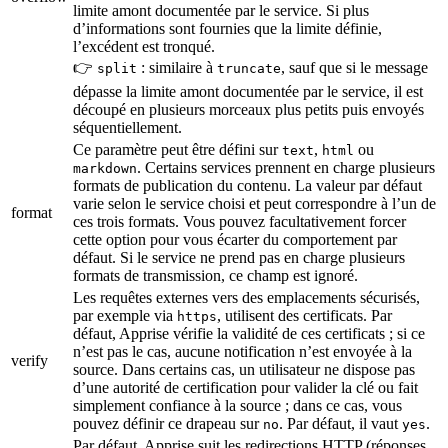
limite amont documentée par le service. Si plus
d’informations sont fournies que la limite définie,
l’excédent est tronqué.
👉
: similaire à
, sauf que si le message
split
truncate
dépasse la limite amont documentée par le service, il est
découpé en plusieurs morceaux plus petits puis envoyés
séquentiellement.
Ce paramètre peut être défini sur
,
ou
text
html
. Certains services prennent en charge plusieurs
markdown
formats de publication du contenu. La valeur par défaut
varie selon le service choisi et peut correspondre à l’un de
format
ces trois formats. Vous pouvez facultativement forcer
cette option pour vous écarter du comportement par
défaut. Si le service ne prend pas en charge plusieurs
formats de transmission, ce champ est ignoré.
Les requêtes externes vers des emplacements sécurisés,
par exemple via
, utilisent des certificats. Par
https
défaut, Apprise vérifie la validité de ces certificats ; si ce
n’est pas le cas, aucune notification n’est envoyée à la
verify
source. Dans certains cas, un utilisateur ne dispose pas
d’une autorité de certification pour valider la clé ou fait
simplement confiance à la source ; dans ce cas, vous
pouvez définir ce drapeau sur
. Par défaut, il vaut
.
no
yes
Par défaut, Apprise suit les redirections HTTP (réponses