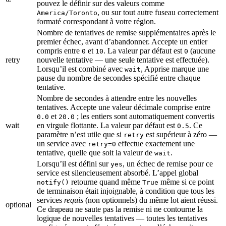
pouvez le définir sur des valeurs comme
, ou sur tout autre fuseau correctement
America/Toronto
formaté correspondant à votre région.
Nombre de tentatives de remise supplémentaires après le
premier échec, avant d’abandonner. Accepte un entier
compris entre
et
. La valeur par défaut est
(aucune
0
10
0
retry
nouvelle tentative — une seule tentative est effectuée).
Lorsqu’il est combiné avec
, Apprise marque une
wait
pause du nombre de secondes spécifié entre chaque
tentative.
Nombre de secondes à attendre entre les nouvelles
tentatives. Accepte une valeur décimale comprise entre
et
; les entiers sont automatiquement convertis
0.0
20.0
wait
en virgule flottante. La valeur par défaut est
. Ce
0.5
paramètre n’est utile que si
est supérieur à zéro —
retry
un service avec
effectue exactement une
retry=0
tentative, quelle que soit la valeur de
.
wait
Lorsqu’il est défini sur
, un échec de remise pour ce
yes
service est silencieusement absorbé. L’appel global
retourne quand même
même si ce point
notify()
True
de terminaison était injoignable, à condition que tous les
services
requis
(non optionnels) du même lot aient réussi.
optional
Ce drapeau ne saute pas la remise ni ne contourne la
logique de nouvelles tentatives — toutes les tentatives