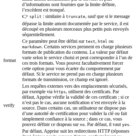
d’informations sont fournies que la limite définie,
l’excédent est tronqué.
👉
: similaire à
, sauf que si le message
split
truncate
dépasse la limite amont documentée par le service, il est
découpé en plusieurs morceaux plus petits puis envoyés
séquentiellement.
Ce paramètre peut être défini sur
,
ou
text
html
. Certains services prennent en charge plusieurs
markdown
formats de publication du contenu. La valeur par défaut
varie selon le service choisi et peut correspondre à l’un de
format
ces trois formats. Vous pouvez facultativement forcer
cette option pour vous écarter du comportement par
défaut. Si le service ne prend pas en charge plusieurs
formats de transmission, ce champ est ignoré.
Les requêtes externes vers des emplacements sécurisés,
par exemple via
, utilisent des certificats. Par
https
défaut, Apprise vérifie la validité de ces certificats ; si ce
n’est pas le cas, aucune notification n’est envoyée à la
verify
source. Dans certains cas, un utilisateur ne dispose pas
d’une autorité de certification pour valider la clé ou fait
simplement confiance à la source ; dans ce cas, vous
pouvez définir ce drapeau sur
. Par défaut, il vaut
.
no
yes
Par défaut, Apprise suit les redirections HTTP (réponses