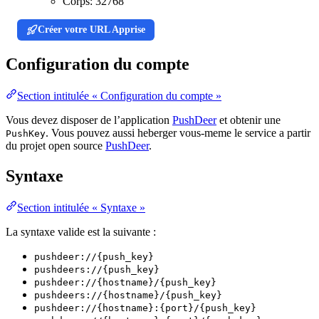
Corps:
32768
Créer votre URL Apprise
Configuration du compte
Section intitulée « Configuration du compte »
Vous devez disposer de l’application
PushDeer
et obtenir une
. Vous pouvez aussi heberger vous-meme le service a partir
PushKey
du projet open source
PushDeer
.
Syntaxe
Section intitulée « Syntaxe »
La syntaxe valide est la suivante :
pushdeer://{push_key}
pushdeers://{push_key}
pushdeer://{hostname}/{push_key}
pushdeers://{hostname}/{push_key}
pushdeer://{hostname}:{port}/{push_key}