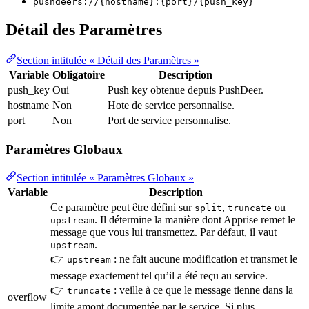
pushdeers://{hostname}:{port}/{push_key}
Détail des Paramètres
Section intitulée « Détail des Paramètres »
Variable
Obligatoire
Description
push_key
Oui
Push key obtenue depuis PushDeer.
hostname
Non
Hote de service personnalise.
port
Non
Port de service personnalise.
Paramètres Globaux
Section intitulée « Paramètres Globaux »
Variable
Description
Ce paramètre peut être défini sur
,
ou
split
truncate
. Il détermine la manière dont Apprise remet le
upstream
message que vous lui transmettez. Par défaut, il vaut
.
upstream
👉
: ne fait aucune modification et transmet le
upstream
message exactement tel qu’il a été reçu au service.
👉
: veille à ce que le message tienne dans la
truncate
overflow
limite amont documentée par le service. Si plus