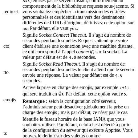
3xx) émises par le serveur distant, conformément au
comportement de la bibliothèque requests sous-jacente. Si
redirect
vous souhaitez empêcher la transmission des en-têtes
personnalisés et des identifiants vers des destinations
différentes de l’URL d’origine, définissez cette option sur
. Par défaut, elle vaut
.
no
yes
Signifie
Socket Connect Timeout
. Il s’agit du nombre de
secondes pendant lesquelles Requests attend que votre
cto
client établisse une connexion avec une machine distante,
ce qui correspond à l’appel
connect()
sur la socket. La
valeur par défaut est de
secondes.
4.0
Signifie
Socket Read Timeout
. Il s’agit du nombre de
secondes pendant lesquelles le client attend que le serveur
rto
envoie une réponse. La valeur par défaut est de
4.0
secondes.
Active la prise en charge des emojis, par exemple
:+1:
qui sera traduit en 👍. Par défaut, cette option vaut
.
no
emojis
Remarque :
selon la configuration côté serveur,
l’administrateur peut désactiver globalement la prise en
charge des emojis ; mais par défaut, ce n’est pas le cas.
Identifie le fuseau horaire de la base IANA que vous
souhaitez utiliser. Par défaut, celui-ci est détecté à partir
de la configuration du serveur qui exécute Apprise. Vous
tz
pouvez le définir sur des valeurs comme