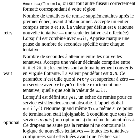
, ou sur tout autre fuseau correctement
America/Toronto
formaté correspondant à votre région.
Nombre de tentatives de remise supplémentaires après le
premier échec, avant d’abandonner. Accepte un entier
compris entre
et
. La valeur par défaut est
(aucune
0
10
0
retry
nouvelle tentative — une seule tentative est effectuée).
Lorsqu’il est combiné avec
, Apprise marque une
wait
pause du nombre de secondes spécifié entre chaque
tentative.
Nombre de secondes à attendre entre les nouvelles
tentatives. Accepte une valeur décimale comprise entre
et
; les entiers sont automatiquement convertis
0.0
20.0
wait
en virgule flottante. La valeur par défaut est
. Ce
0.5
paramètre n’est utile que si
est supérieur à zéro —
retry
un service avec
effectue exactement une
retry=0
tentative, quelle que soit la valeur de
.
wait
Lorsqu’il est défini sur
, un échec de remise pour ce
yes
service est silencieusement absorbé. L’appel global
retourne quand même
même si ce point
notify()
True
de terminaison était injoignable, à condition que tous les
services
requis
(non optionnels) du même lot aient réussi.
optional
Ce drapeau ne saute pas la remise ni ne contourne la
logique de nouvelles tentatives — toutes les tentatives
configurées sont effectuées avant que l’échec soit