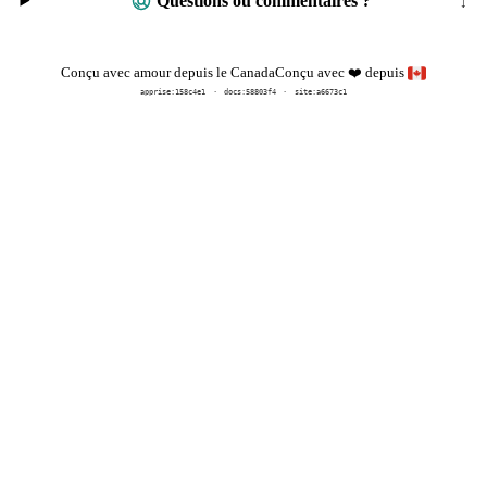
Questions ou commentaires ?
Conçu avec
depuis
Conçu avec amour depuis le Canada
❤️
apprise:
158c4e1
docs:
58803f4
site:a6673c1