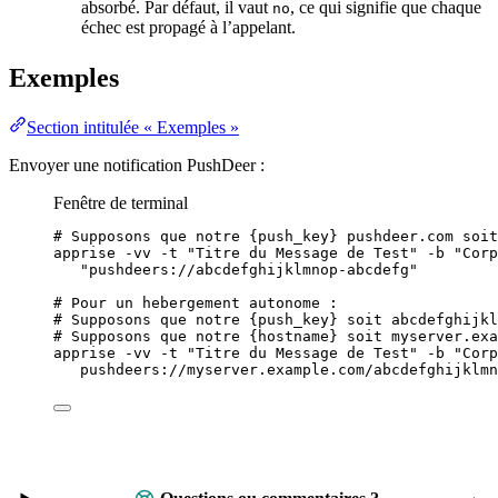
absorbé. Par défaut, il vaut
, ce qui signifie que chaque
no
échec est propagé à l’appelant.
Exemples
Section intitulée « Exemples »
Envoyer une notification PushDeer :
Fenêtre de terminal
# Supposons que notre {push_key} pushdeer.com soit
apprise
-vv
-t
"
Titre du Message de Test
"
-b
"
Corp
"
pushdeers://abcdefghijklmnop-abcdefg
"
# Pour un hebergement autonome :
# Supposons que notre {push_key} soit abcdefghijkl
# Supposons que notre {hostname} soit myserver.exa
apprise
-vv
-t
"
Titre du Message de Test
"
-b
"
Corp
pushdeers://myserver.example.com/abcdefghijklmn