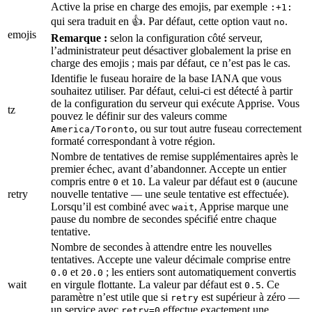
Active la prise en charge des emojis, par exemple
:+1:
qui sera traduit en 👍. Par défaut, cette option vaut
.
no
emojis
Remarque :
selon la configuration côté serveur,
l’administrateur peut désactiver globalement la prise en
charge des emojis ; mais par défaut, ce n’est pas le cas.
Identifie le fuseau horaire de la base IANA que vous
souhaitez utiliser. Par défaut, celui-ci est détecté à partir
de la configuration du serveur qui exécute Apprise. Vous
tz
pouvez le définir sur des valeurs comme
, ou sur tout autre fuseau correctement
America/Toronto
formaté correspondant à votre région.
Nombre de tentatives de remise supplémentaires après le
premier échec, avant d’abandonner. Accepte un entier
compris entre
et
. La valeur par défaut est
(aucune
0
10
0
retry
nouvelle tentative — une seule tentative est effectuée).
Lorsqu’il est combiné avec
, Apprise marque une
wait
pause du nombre de secondes spécifié entre chaque
tentative.
Nombre de secondes à attendre entre les nouvelles
tentatives. Accepte une valeur décimale comprise entre
et
; les entiers sont automatiquement convertis
0.0
20.0
wait
en virgule flottante. La valeur par défaut est
. Ce
0.5
paramètre n’est utile que si
est supérieur à zéro —
retry
un service avec
effectue exactement une
retry=0