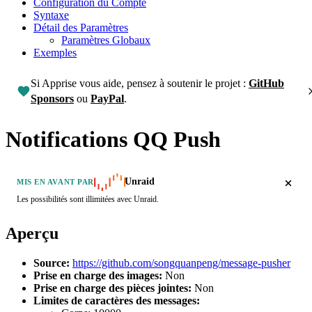
Configuration du Compte
Syntaxe
Détail des Paramètres
Paramètres Globaux
Exemples
Si Apprise vous aide, pensez à soutenir le projet :
GitHub
Sponsors
ou
PayPal
.
Notifications QQ Push
Unraid
MIS EN AVANT PAR
Les possibilités sont illimitées avec Unraid.
Aperçu
Source:
https://github.com/songquanpeng/message-pusher
Prise en charge des images:
Non
Prise en charge des pièces jointes:
Non
Limites de caractères des messages: