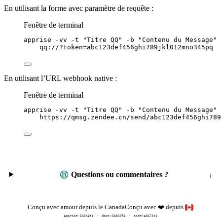
En utilisant la forme avec paramètre de requête :
Fenêtre de terminal
apprise
-vv
-t
"
Titre QQ
"
-b
"
Contenu du Message
"
qq://?token=abc123def456ghi789jkl012mno345pq
En utilisant l’URL webhook native :
Fenêtre de terminal
apprise
-vv
-t
"
Titre QQ
"
-b
"
Contenu du Message
"
https://qmsg.zendee.cn/send/abc123def456ghi789
Questions ou commentaires ?
Conçu avec
depuis
Conçu avec amour depuis le Canada
❤️
apprise:
158c4e1
docs:
58803f4
site:a6673c1