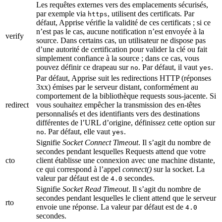
Les requêtes externes vers des emplacements sécurisés,
par exemple via
, utilisent des certificats. Par
https
défaut, Apprise vérifie la validité de ces certificats ; si ce
n’est pas le cas, aucune notification n’est envoyée à la
verify
source. Dans certains cas, un utilisateur ne dispose pas
d’une autorité de certification pour valider la clé ou fait
simplement confiance à la source ; dans ce cas, vous
pouvez définir ce drapeau sur
. Par défaut, il vaut
.
no
yes
Par défaut, Apprise suit les redirections HTTP (réponses
3xx) émises par le serveur distant, conformément au
comportement de la bibliothèque requests sous-jacente. Si
redirect
vous souhaitez empêcher la transmission des en-têtes
personnalisés et des identifiants vers des destinations
différentes de l’URL d’origine, définissez cette option sur
. Par défaut, elle vaut
.
no
yes
Signifie
Socket Connect Timeout
. Il s’agit du nombre de
secondes pendant lesquelles Requests attend que votre
cto
client établisse une connexion avec une machine distante,
ce qui correspond à l’appel
connect()
sur la socket. La
valeur par défaut est de
secondes.
4.0
Signifie
Socket Read Timeout
. Il s’agit du nombre de
secondes pendant lesquelles le client attend que le serveur
rto
envoie une réponse. La valeur par défaut est de
4.0
secondes.