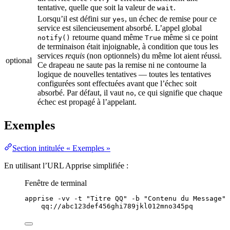
tentative, quelle que soit la valeur de
.
wait
Lorsqu’il est défini sur
, un échec de remise pour ce
yes
service est silencieusement absorbé. L’appel global
retourne quand même
même si ce point
notify()
True
de terminaison était injoignable, à condition que tous les
services
requis
(non optionnels) du même lot aient réussi.
optional
Ce drapeau ne saute pas la remise ni ne contourne la
logique de nouvelles tentatives — toutes les tentatives
configurées sont effectuées avant que l’échec soit
absorbé. Par défaut, il vaut
, ce qui signifie que chaque
no
échec est propagé à l’appelant.
Exemples
Section intitulée « Exemples »
En utilisant l’URL Apprise simplifiée :
Fenêtre de terminal
apprise
-vv
-t
"
Titre QQ
"
-b
"
Contenu du Message
"
qq://abc123def456ghi789jkl012mno345pq