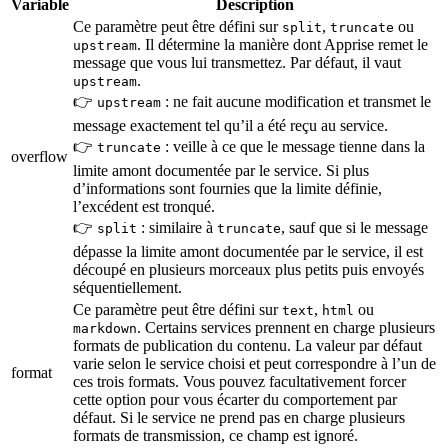
Variable
Description
Ce paramètre peut être défini sur
,
ou
split
truncate
. Il détermine la manière dont Apprise remet le
upstream
message que vous lui transmettez. Par défaut, il vaut
.
upstream
👉
: ne fait aucune modification et transmet le
upstream
message exactement tel qu’il a été reçu au service.
👉
: veille à ce que le message tienne dans la
truncate
overflow
limite amont documentée par le service. Si plus
d’informations sont fournies que la limite définie,
l’excédent est tronqué.
👉
: similaire à
, sauf que si le message
split
truncate
dépasse la limite amont documentée par le service, il est
découpé en plusieurs morceaux plus petits puis envoyés
séquentiellement.
Ce paramètre peut être défini sur
,
ou
text
html
. Certains services prennent en charge plusieurs
markdown
formats de publication du contenu. La valeur par défaut
varie selon le service choisi et peut correspondre à l’un de
format
ces trois formats. Vous pouvez facultativement forcer
cette option pour vous écarter du comportement par
défaut. Si le service ne prend pas en charge plusieurs
formats de transmission, ce champ est ignoré.