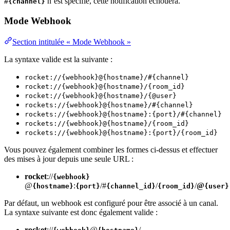
#
n’est spécifié, cette notification échouera.
{channel}
Mode Webhook
Section intitulée « Mode Webhook »
La syntaxe valide est la suivante :
rocket://{webhook}@{hostname}/#{channel}
rocket://{webhook}@{hostname}/{room_id}
rocket://{webhook}@{hostname}/{@user}
rockets://{webhook}@{hostname}/#{channel}
rockets://{webhook}@{hostname}:{port}/#{channel}
rockets://{webhook}@{hostname}/{room_id}
rockets://{webhook}@{hostname}:{port}/{room_id}
Vous pouvez également combiner les formes ci-dessus et effectuer
des mises à jour depuis une seule URL :
rocket
://
{webhook}
@
:
/#
/
/
@
{hostname}
{port}
{channel_id}
{room_id}
{user}
Par défaut, un webhook est configuré pour être associé à un canal.
La syntaxe suivante est donc également valide :
rocket
://
@
/