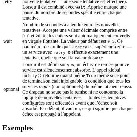
retry
nouvelle tentative — une seule tentative est effectuée).
Lorsqu’il est combiné avec
, Apprise marque une
wait
pause du nombre de secondes spécifié entre chaque
tentative.
Nombre de secondes à attendre entre les nouvelles
tentatives. Accepte une valeur décimale comprise entre
et
; les entiers sont automatiquement convertis
0.0
20.0
wait
en virgule flottante. La valeur par défaut est
. Ce
0.5
paramètre n’est utile que si
est supérieur à zéro —
retry
un service avec
effectue exactement une
retry=0
tentative, quelle que soit la valeur de
.
wait
Lorsqu’il est défini sur
, un échec de remise pour ce
yes
service est silencieusement absorbé. L’appel global
retourne quand même
même si ce point
notify()
True
de terminaison était injoignable, à condition que tous les
services
requis
(non optionnels) du même lot aient réussi.
optional
Ce drapeau ne saute pas la remise ni ne contourne la
logique de nouvelles tentatives — toutes les tentatives
configurées sont effectuées avant que l’échec soit
absorbé. Par défaut, il vaut
, ce qui signifie que chaque
no
échec est propagé à l’appelant.
Exemples