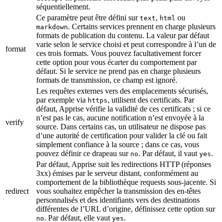
séquentiellement.
Ce paramètre peut être défini sur
,
ou
text
html
. Certains services prennent en charge plusieurs
markdown
formats de publication du contenu. La valeur par défaut
varie selon le service choisi et peut correspondre à l’un de
format
ces trois formats. Vous pouvez facultativement forcer
cette option pour vous écarter du comportement par
défaut. Si le service ne prend pas en charge plusieurs
formats de transmission, ce champ est ignoré.
Les requêtes externes vers des emplacements sécurisés,
par exemple via
, utilisent des certificats. Par
https
défaut, Apprise vérifie la validité de ces certificats ; si ce
n’est pas le cas, aucune notification n’est envoyée à la
verify
source. Dans certains cas, un utilisateur ne dispose pas
d’une autorité de certification pour valider la clé ou fait
simplement confiance à la source ; dans ce cas, vous
pouvez définir ce drapeau sur
. Par défaut, il vaut
.
no
yes
Par défaut, Apprise suit les redirections HTTP (réponses
3xx) émises par le serveur distant, conformément au
comportement de la bibliothèque requests sous-jacente. Si
redirect
vous souhaitez empêcher la transmission des en-têtes
personnalisés et des identifiants vers des destinations
différentes de l’URL d’origine, définissez cette option sur
. Par défaut, elle vaut
.
no
yes