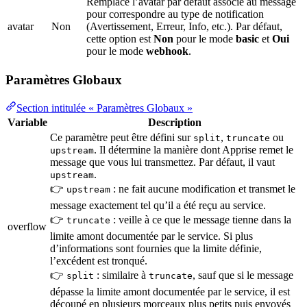
Remplace l’avatar par défaut associé au message
pour correspondre au type de notification
avatar
Non
(Avertissement, Erreur, Info, etc.). Par défaut,
cette option est
Non
pour le mode
basic
et
Oui
pour le mode
webhook
.
Paramètres Globaux
Section intitulée « Paramètres Globaux »
Variable
Description
Ce paramètre peut être défini sur
,
ou
split
truncate
. Il détermine la manière dont Apprise remet le
upstream
message que vous lui transmettez. Par défaut, il vaut
.
upstream
👉
: ne fait aucune modification et transmet le
upstream
message exactement tel qu’il a été reçu au service.
👉
: veille à ce que le message tienne dans la
truncate
overflow
limite amont documentée par le service. Si plus
d’informations sont fournies que la limite définie,
l’excédent est tronqué.
👉
: similaire à
, sauf que si le message
split
truncate
dépasse la limite amont documentée par le service, il est
découpé en plusieurs morceaux plus petits puis envoyés