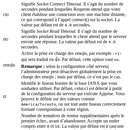
Signifie
Socket Connect Timeout
. Il s’agit du nombre de
secondes pendant lesquelles Requests attend que votre
cto
client établisse une connexion avec une machine distante,
ce qui correspond à l’appel
connect()
sur la socket. La
valeur par défaut est de
secondes.
4.0
Signifie
Socket Read Timeout
. Il s’agit du nombre de
secondes pendant lesquelles le client attend que le serveur
rto
envoie une réponse. La valeur par défaut est de
4.0
secondes.
Active la prise en charge des emojis, par exemple
:+1:
qui sera traduit en 👍. Par défaut, cette option vaut
.
no
emojis
Remarque :
selon la configuration côté serveur,
l’administrateur peut désactiver globalement la prise en
charge des emojis ; mais par défaut, ce n’est pas le cas.
Identifie le fuseau horaire de la base IANA que vous
souhaitez utiliser. Par défaut, celui-ci est détecté à partir
de la configuration du serveur qui exécute Apprise. Vous
tz
pouvez le définir sur des valeurs comme
, ou sur tout autre fuseau correctement
America/Toronto
formaté correspondant à votre région.
Nombre de tentatives de remise supplémentaires après le
premier échec, avant d’abandonner. Accepte un entier
compris entre
et
. La valeur par défaut est
(aucune
0
10
0