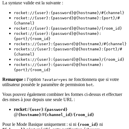
La syntaxe valide est la suivante :
rocket://{user}:{password}@{hostname}/#{channel}
rocket://{user}:{password}@{hostname}:{port}/#
{channel}
rocket://{user}:{password}@{hostname}/{room_id}
rocket://{user}:{password}@{hostname}:
{port}/{room_id}
rockets://{user}:{password}@{hostname}/#{channel}
rockets://{user}:{password}@{hostname}:{port}/#
{channel}
rockets://{user}:{password}@{hostname}/{room_id}
rockets://{user}:{password}@{hostname}:
{port}/{room_id}
Remarque :
l’option
ne fonctionnera que si votre
?avatar=yes
utilisateur possède le paramètre de permission
.
bot
Vous pouvez également combiner les formes ci-dessus et effectuer
des mises à jour depuis une seule URL :
rocket
://
:
{user}
{password}
@
/#
/
{hostname}
{channel_id}
{room_id}
Pour le Mode Basique uniquement : si ni
ni
{room_id}