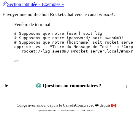
Section intitulée « Exemples »
Envoyer une notification Rocket.Chat vers le canal
#nuxref
:
Fenêtre de terminal
# Supposons que notre {user} soit l2g
# Supposons que notre {password} soit awes0m3!
# Supposons que notre {hostname} soit rocket.serve
apprise
-vv
-t
"
Titre du Message de Test
"
-b
"
Corp
rocket://l2g:awes0m3!@rocket.server.local/#nuxr
Questions ou commentaires ?
Conçu avec
depuis
Conçu avec amour depuis le Canada
❤️
apprise:
158c4e1
docs:
58803f4
site:a6673c1