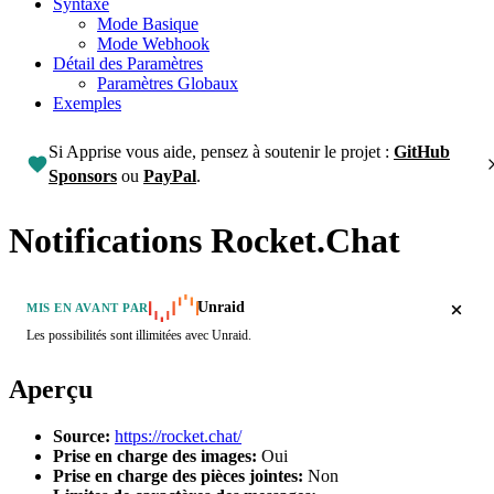
Syntaxe
Mode Basique
Mode Webhook
Détail des Paramètres
Paramètres Globaux
Exemples
Si Apprise vous aide, pensez à soutenir le projet :
GitHub
Sponsors
ou
PayPal
.
Notifications Rocket.Chat
Unraid
MIS EN AVANT PAR
Les possibilités sont illimitées avec Unraid.
Aperçu
Source:
https://rocket.chat/
Prise en charge des images:
Oui
Prise en charge des pièces jointes:
Non