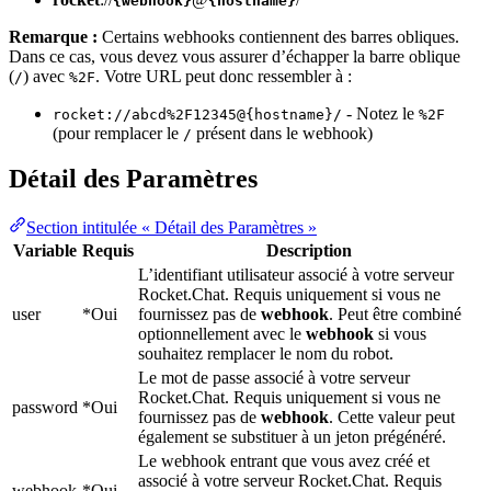
{webhook}
{hostname}
Remarque :
Certains webhooks contiennent des barres obliques.
Dans ce cas, vous devez vous assurer d’échapper la barre oblique
(
) avec
. Votre URL peut donc ressembler à :
/
%2F
- Notez le
rocket://abcd%2F12345@{hostname}/
%2F
(pour remplacer le
présent dans le webhook)
/
Détail des Paramètres
Section intitulée « Détail des Paramètres »
Variable
Requis
Description
L’identifiant utilisateur associé à votre serveur
Rocket.Chat. Requis uniquement si vous ne
user
*Oui
fournissez pas de
webhook
. Peut être combiné
optionnellement avec le
webhook
si vous
souhaitez remplacer le nom du robot.
Le mot de passe associé à votre serveur
Rocket.Chat. Requis uniquement si vous ne
password
*Oui
fournissez pas de
webhook
. Cette valeur peut
également se substituer à un jeton prégénéré.
Le webhook entrant que vous avez créé et
associé à votre serveur Rocket.Chat. Requis
webhook
*Oui