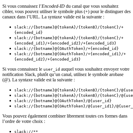
Si vous connaissez l’
Encoded-ID
du canal que vous souhaitez
cibler, vous pouvez utiliser le symbole plus (+) pour le distinguer des
canaux dans l’URL. La syntaxe valide est la suivante :
slack://{botname}@{tokenA}/{tokenB}/{tokenC}/+
{encoded_id}
slack://{botname}@{tokenA}/{tokenB}/{tokenC}/+
{encoded_id1}/+{encoded_id2}/+{encoded_id3}
slack://{botname}@{OAuthToken}/+{encoded_id}
slack://{botname}@{OAuthToken}/+{encoded_id1}/+
{encoded_id2}/+{encoded_id3}
Si vous connaissez le
auquel vous souhaitez envoyer votre
user_id
notification Slack, plutôt qu’un canal, utilisez le symbole arobase
(@). La syntaxe valide est la suivante :
slack://{botname}@{tokenA}/{tokenB}/{tokenC}/@{use
slack://{botname}@{tokenA}/{tokenB}/{tokenC}/@{use
slack://{botname}@{OAuthToken}/@{user_id}
slack://{botname}@{OAuthToken}/@{user_id1}/@{user_
Vous pouvez également combiner librement toutes ces formes dans
l’ordre de votre choix :
slack://**