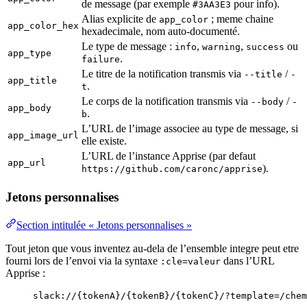
de message (par exemple
pour info).
#3AA3E3
Alias explicite de
; meme chaine
app_color
app_color_hex
hexadecimale, nom auto-documenté.
Le type de message :
,
,
ou
info
warning
success
app_type
.
failure
Le titre de la notification transmis via
/
--title
-
app_title
.
t
Le corps de la notification transmis via
/
--body
-
app_body
.
b
L’URL de l’image associee au type de message, si
app_image_url
elle existe.
L’URL de l’instance Apprise (par defaut
app_url
).
https://github.com/caronc/apprise
Jetons personnalises
Section intitulée « Jetons personnalises »
Tout jeton que vous inventez au-dela de l’ensemble integre peut etre
fourni lors de l’envoi via la syntaxe
dans l’URL
:cle=valeur
Apprise :
slack://{tokenA}/{tokenB}/{tokenC}/?template=/chem