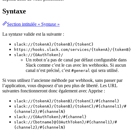
Syntaxe
Section intitulée « Syntaxe »
La syntaxe valide est la suivante :
slack://{tokenA}/{tokenB}/{tokenC}
https://hooks.slack.com/services/{tokenA}/{tokenB}
slack://{OAuthToken}/
Un robot n’a pas de canal par défaut configurable dans
Slack comme c’est le cas avec les webhooks. Si aucun
canal n’est précisé, c’est
qui sera utilisé.
#general
Si vous utilisez l’ancienne méthode par webhook, sans passer par
l’application, vous disposez d’un peu plus de liberté. Les URL
suivantes fonctionneront donc également avec Apprise :
slack://{tokenA}/{tokenB}/{tokenC}/#{channel}
slack://{tokenA}/{tokenB}/{tokenC}/#{channel1}/#
{channel2}/#{channelN}
slack://{OAuthToken}/#{channel}
slack://{botname}@{OAuthToken}/#{channel1}/#
{channel2}/#{channelN}