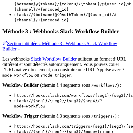
{botname}@{tokenA}/{tokenB}/{tokenC}/@{user_id}/#
{channel}/+{encoded_id}
slack://{botname}@{OAuthToken}/@{user_id}/#
{channel}/+{encoded_id}
Méthode 3 : Webhooks Slack Workflow Builder
Section intitulée « Méthode 3 : Webhooks Slack Workflow
Builder »
Les webhooks
Slack Workflow Builder
utilisent un format d’URL
différent et sont détectés automatiquement. Vous pouvez coller
l’URL native directement, ou construire une URL Apprise avec
?
ou
.
mode=workflow
?mode=trigger
Workflow Builder
(chemin à 4 segments sous
) :
/workflows/
https://hooks.slack.com/workflows/{seg1}/{seg2}/{s
slack://{seg1}/{seg2}/{seg3}/{seg4}/?
mode=workflow
Workflow Trigger
(chemin à 3 segments sous
) :
/triggers/
https://hooks.slack.com/triggers/{seg1}/{seg2}/{se
slack://{seg1}/{seg2}/{seg3}/?mode=trigger