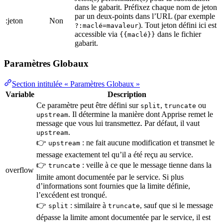
dans le gabarit. Préfixez chaque nom de jeton
par un deux-points dans l’URL (par exemple
:jeton
Non
). Tout jeton défini ici est
?:maclé=mavaleur
accessible via
dans le fichier
{{maclé}}
gabarit.
Paramètres Globaux
Section intitulée « Paramètres Globaux »
Variable
Description
Ce paramètre peut être défini sur
,
ou
split
truncate
. Il détermine la manière dont Apprise remet le
upstream
message que vous lui transmettez. Par défaut, il vaut
.
upstream
👉
: ne fait aucune modification et transmet le
upstream
message exactement tel qu’il a été reçu au service.
👉
: veille à ce que le message tienne dans la
truncate
overflow
limite amont documentée par le service. Si plus
d’informations sont fournies que la limite définie,
l’excédent est tronqué.
👉
: similaire à
, sauf que si le message
split
truncate
dépasse la limite amont documentée par le service, il est