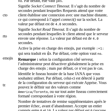
. Par défaut, elle vaut
.
no
yes
Signifie
Socket Connect Timeout
. Il s’agit du nombre de
secondes pendant lesquelles Requests attend que votre
cto
client établisse une connexion avec une machine distante,
ce qui correspond à l’appel
connect()
sur la socket. La
valeur par défaut est de
secondes.
4.0
Signifie
Socket Read Timeout
. Il s’agit du nombre de
secondes pendant lesquelles le client attend que le serveur
rto
envoie une réponse. La valeur par défaut est de
4.0
secondes.
Active la prise en charge des emojis, par exemple
:+1:
qui sera traduit en 👍. Par défaut, cette option vaut
.
no
emojis
Remarque :
selon la configuration côté serveur,
l’administrateur peut désactiver globalement la prise en
charge des emojis ; mais par défaut, ce n’est pas le cas.
Identifie le fuseau horaire de la base IANA que vous
souhaitez utiliser. Par défaut, celui-ci est détecté à partir
de la configuration du serveur qui exécute Apprise. Vous
tz
pouvez le définir sur des valeurs comme
, ou sur tout autre fuseau correctement
America/Toronto
formaté correspondant à votre région.
Nombre de tentatives de remise supplémentaires après le
premier échec, avant d’abandonner. Accepte un entier
compris entre
et
. La valeur par défaut est
(aucune
0
10
0