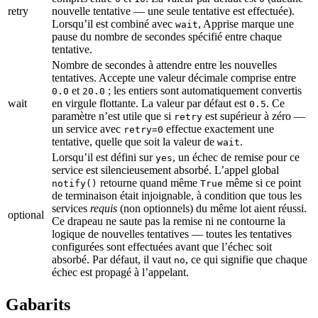
retry
nouvelle tentative — une seule tentative est effectuée).
Lorsqu’il est combiné avec
, Apprise marque une
wait
pause du nombre de secondes spécifié entre chaque
tentative.
Nombre de secondes à attendre entre les nouvelles
tentatives. Accepte une valeur décimale comprise entre
et
; les entiers sont automatiquement convertis
0.0
20.0
wait
en virgule flottante. La valeur par défaut est
. Ce
0.5
paramètre n’est utile que si
est supérieur à zéro —
retry
un service avec
effectue exactement une
retry=0
tentative, quelle que soit la valeur de
.
wait
Lorsqu’il est défini sur
, un échec de remise pour ce
yes
service est silencieusement absorbé. L’appel global
retourne quand même
même si ce point
notify()
True
de terminaison était injoignable, à condition que tous les
services
requis
(non optionnels) du même lot aient réussi.
optional
Ce drapeau ne saute pas la remise ni ne contourne la
logique de nouvelles tentatives — toutes les tentatives
configurées sont effectuées avant que l’échec soit
absorbé. Par défaut, il vaut
, ce qui signifie que chaque
no
échec est propagé à l’appelant.
Gabarits