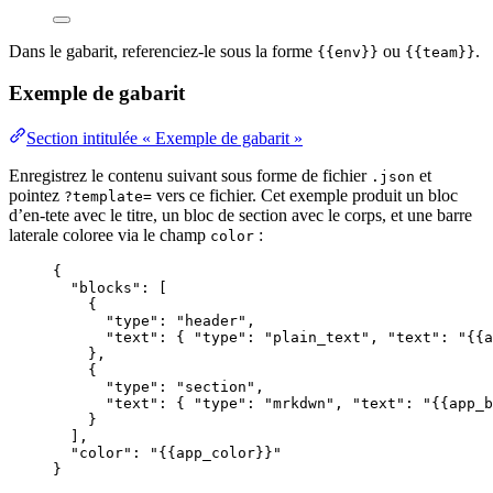
Dans le gabarit, referenciez-le sous la forme
ou
.
{{env}}
{{team}}
Exemple de gabarit
Section intitulée « Exemple de gabarit »
Enregistrez le contenu suivant sous forme de fichier
et
.json
pointez
vers ce fichier. Cet exemple produit un bloc
?template=
d’en-tete avec le titre, un bloc de section avec le corps, et une barre
laterale coloree via le champ
:
color
{
"blocks"
: [
{
"type"
: 
"
header
"
,
"text"
: { 
"type"
: 
"
plain_text
"
, 
"text"
: 
"
{{a
},
{
"type"
: 
"
section
"
,
"text"
: { 
"type"
: 
"
mrkdwn
"
, 
"text"
: 
"
{{app_b
}
],
"color"
: 
"
{{app_color}}
"
}