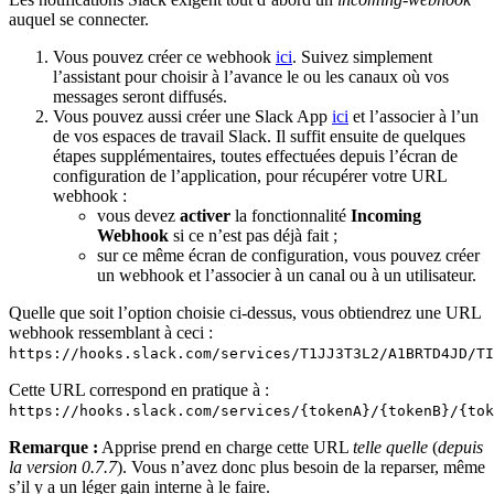
auquel se connecter.
Vous pouvez créer ce webhook
ici
. Suivez simplement
l’assistant pour choisir à l’avance le ou les canaux où vos
messages seront diffusés.
Vous pouvez aussi créer une Slack App
ici
et l’associer à l’un
de vos espaces de travail Slack. Il suffit ensuite de quelques
étapes supplémentaires, toutes effectuées depuis l’écran de
configuration de l’application, pour récupérer votre URL
webhook :
vous devez
activer
la fonctionnalité
Incoming
Webhook
si ce n’est pas déjà fait ;
sur ce même écran de configuration, vous pouvez créer
un webhook et l’associer à un canal ou à un utilisateur.
Quelle que soit l’option choisie ci-dessus, vous obtiendrez une URL
webhook ressemblant à ceci :
https://hooks.slack.com/services/T1JJ3T3L2/A1BRTD4JD/TI
Cette URL correspond en pratique à :
https://hooks.slack.com/services/{tokenA}/{tokenB}/{tok
Remarque :
Apprise prend en charge cette URL
telle quelle
(
depuis
la version 0.7.7
). Vous n’avez donc plus besoin de la reparser, même
s’il y a un léger gain interne à le faire.