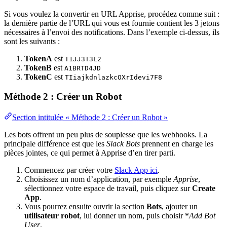
Si vous voulez la convertir en URL Apprise, procédez comme suit :
la dernière partie de l’URL qui vous est fournie contient les 3 jetons
nécessaires à l’envoi des notifications. Dans l’exemple ci-dessus, ils
sont les suivants :
TokenA
est
T1JJ3T3L2
TokenB
est
A1BRTD4JD
TokenC
est
TIiajkdnlazkcOXrIdevi7F8
Méthode 2 : Créer un Robot
Section intitulée « Méthode 2 : Créer un Robot »
Les bots offrent un peu plus de souplesse que les webhooks. La
principale différence est que les
Slack Bots
prennent en charge les
pièces jointes, ce qui permet à Apprise d’en tirer parti.
Commencez par créer votre
Slack App ici
.
Choisissez un nom d’application, par exemple
Apprise
,
sélectionnez votre espace de travail, puis cliquez sur
Create
App
.
Vous pourrez ensuite ouvrir la section
Bots
, ajouter un
utilisateur robot
, lui donner un nom, puis choisir *
Add Bot
User
.