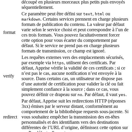
découpé en plusieurs morceaux plus petits puis envoyés
séquentiellement.
Ce paramètre peut être défini sur
,
ou
text
html
. Certains services prennent en charge plusieurs
markdown
formats de publication du contenu. La valeur par défaut
varie selon le service choisi et peut correspondre à l’un de
format
ces trois formats. Vous pouvez facultativement forcer
cette option pour vous écarter du comportement par
défaut. Si le service ne prend pas en charge plusieurs
formats de transmission, ce champ est ignoré.
Les requêtes externes vers des emplacements sécurisés,
par exemple via
, utilisent des certificats. Par
https
défaut, Apprise vérifie la validité de ces certificats ; si ce
n’est pas le cas, aucune notification n’est envoyée à la
verify
source. Dans certains cas, un utilisateur ne dispose pas
d’une autorité de certification pour valider la clé ou fait
simplement confiance à la source ; dans ce cas, vous
pouvez définir ce drapeau sur
. Par défaut, il vaut
.
no
yes
Par défaut, Apprise suit les redirections HTTP (réponses
3xx) émises par le serveur distant, conformément au
comportement de la bibliothèque requests sous-jacente. Si
redirect
vous souhaitez empêcher la transmission des en-têtes
personnalisés et des identifiants vers des destinations
différentes de l’URL d’origine, définissez cette option sur