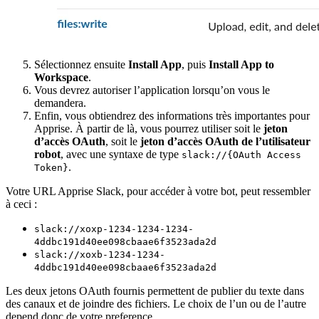
Sélectionnez ensuite
Install App
, puis
Install App to
Workspace
.
Vous devrez autoriser l’application lorsqu’on vous le
demandera.
Enfin, vous obtiendrez des informations très importantes pour
Apprise. À partir de là, vous pourrez utiliser soit le
jeton
d’accès OAuth
, soit le
jeton d’accès OAuth de l’utilisateur
robot
, avec une syntaxe de type
slack://{OAuth Access
.
Token}
Votre URL Apprise Slack, pour accéder à votre bot, peut ressembler
à ceci :
slack://xoxp-1234-1234-1234-
4ddbc191d40ee098cbaae6f3523ada2d
slack://xoxb-1234-1234-
4ddbc191d40ee098cbaae6f3523ada2d
Les deux jetons OAuth fournis permettent de publier du texte dans
des canaux et de joindre des fichiers. Le choix de l’un ou de l’autre
depend donc de votre preference.