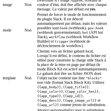
Détermine si l’image Apprise, reflétant la
image
Non
couleur d’état, doit être affichée avec chaque
message. La valeur par défaut est
yes
.
Permet de forcer le mode de fonctionnement
du plugin Slack. Il est détecté
automatiquement par défaut, mais les valeurs
possibles sont
(webhook),
hook
gov-hook
mode
Non
(webhook gouvernemental),
(API bot
bot
Slack),
(webhook Workflow
workflow
Builder) et
(webhook de
trigger
déclenchement de workflow).
Chemin vers un fichier gabarit local.
Lorsqu’il est défini, le contenu du fichier est
utilisé pour construire la charge utile Slack à
la place de la mise en page par défaut (le
mode Block Kit est activé automatiquement).
Le gabarit doit être un fichier JSON dont
template
Non
l’objet racine contient une liste
"blocks"
non vide (format Slack Block Kit). Utilisez
,
,
{{app_body}}
{{app_title}}
,
,
{{app_color}}
{{app_color_hex}}
,
,
{{app_type}}
{{app_id}}
,
et
{{app_desc}}
{{app_image_url}}
comme jetons de substitution.
{{app_url}}
Jeton(s) personnalisé(s) pour la substitution