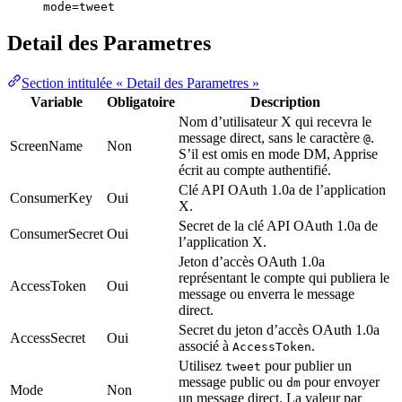
mode=tweet
Detail des Parametres
Section intitulée « Detail des Parametres »
Variable
Obligatoire
Description
Nom d’utilisateur X qui recevra le
message direct, sans le caractère
.
@
ScreenName
Non
S’il est omis en mode DM, Apprise
écrit au compte authentifié.
Clé API OAuth 1.0a de l’application
ConsumerKey
Oui
X.
Secret de la clé API OAuth 1.0a de
ConsumerSecret
Oui
l’application X.
Jeton d’accès OAuth 1.0a
représentant le compte qui publiera le
AccessToken
Oui
message ou enverra le message
direct.
Secret du jeton d’accès OAuth 1.0a
AccessSecret
Oui
associé à
.
AccessToken
Utilisez
pour publier un
tweet
message public ou
pour envoyer
dm
Mode
Non
un message direct. La valeur par