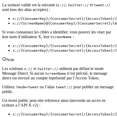
La syntaxe valide est la suivante (
,
et
x://
twitter://
tweet://
sont tous des alias acceptes) :
x://{ConsumerKey}/{ConsumerSecret}/{AccessToken}/{
x://{ScreenName}@{ConsumerKey}/{ConsumerSecret}/{A
Si vous connaissez les cibles a identifier, vous pouvez les viser par
leur nom d’utilisateur X, leur
:
ScreenName
x://{ConsumerKey}/{ConsumerSecret}/{AccessToken}/{
x://{ConsumerKey}/{ConsumerSecret}/{AccessToken}/{
Note
Les schémas
et
utilisent par défaut le mode
x://
twitter://
Message Direct. Si aucun
n’est précisé, le message
ScreenName
direct est envoyé au compte représenté par l’Access Token.
Utilisez
ou l’alias
pour publier un message
?mode=tweet
tweet://
public.
Un tweet public peut etre reference ainsi (necessite un acces en
ecriture a l’API X v2) :
x://{ConsumerKey}/{ConsumerSecret}/{AccessToken}/{