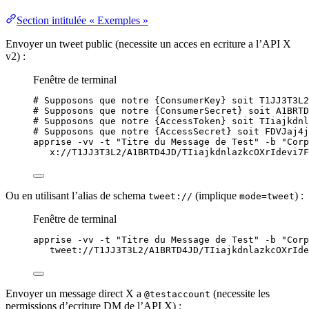
Section intitulée « Exemples »
Envoyer un tweet public (necessite un acces en ecriture a l’API X
v2) :
Fenêtre de terminal
# Supposons que notre {ConsumerKey} soit T1JJ3T3L2
# Supposons que notre {ConsumerSecret} soit A1BRTD
# Supposons que notre {AccessToken} soit TIiajkdnl
# Supposons que notre {AccessSecret} soit FDVJaj4j
apprise
-vv
-t
"
Titre du Message de Test
"
-b
"
Corp
x://T1JJ3T3L2/A1BRTD4JD/TIiajkdnlazkcOXrIdevi7F
Ou en utilisant l’alias de schema
(implique
) :
tweet://
mode=tweet
Fenêtre de terminal
apprise
-vv
-t
"
Titre du Message de Test
"
-b
"
Corp
tweet://T1JJ3T3L2/A1BRTD4JD/TIiajkdnlazkcOXrIde
Envoyer un message direct X a
(necessite les
@testaccount
permissions d’ecriture DM de l’API X) :