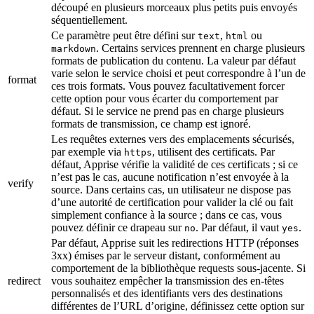
découpé en plusieurs morceaux plus petits puis envoyés
séquentiellement.
Ce paramètre peut être défini sur
,
ou
text
html
. Certains services prennent en charge plusieurs
markdown
formats de publication du contenu. La valeur par défaut
varie selon le service choisi et peut correspondre à l’un de
format
ces trois formats. Vous pouvez facultativement forcer
cette option pour vous écarter du comportement par
défaut. Si le service ne prend pas en charge plusieurs
formats de transmission, ce champ est ignoré.
Les requêtes externes vers des emplacements sécurisés,
par exemple via
, utilisent des certificats. Par
https
défaut, Apprise vérifie la validité de ces certificats ; si ce
n’est pas le cas, aucune notification n’est envoyée à la
verify
source. Dans certains cas, un utilisateur ne dispose pas
d’une autorité de certification pour valider la clé ou fait
simplement confiance à la source ; dans ce cas, vous
pouvez définir ce drapeau sur
. Par défaut, il vaut
.
no
yes
Par défaut, Apprise suit les redirections HTTP (réponses
3xx) émises par le serveur distant, conformément au
comportement de la bibliothèque requests sous-jacente. Si
redirect
vous souhaitez empêcher la transmission des en-têtes
personnalisés et des identifiants vers des destinations
différentes de l’URL d’origine, définissez cette option sur