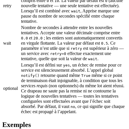
compris entre
et
. La valeur par défaut est
(aucune
0
10
0
retry
nouvelle tentative — une seule tentative est effectuée).
Lorsqu’il est combiné avec
, Apprise marque une
wait
pause du nombre de secondes spécifié entre chaque
tentative.
Nombre de secondes à attendre entre les nouvelles
tentatives. Accepte une valeur décimale comprise entre
et
; les entiers sont automatiquement convertis
0.0
20.0
wait
en virgule flottante. La valeur par défaut est
. Ce
0.5
paramètre n’est utile que si
est supérieur à zéro —
retry
un service avec
effectue exactement une
retry=0
tentative, quelle que soit la valeur de
.
wait
Lorsqu’il est défini sur
, un échec de remise pour ce
yes
service est silencieusement absorbé. L’appel global
retourne quand même
même si ce point
notify()
True
de terminaison était injoignable, à condition que tous les
services
requis
(non optionnels) du même lot aient réussi.
optional
Ce drapeau ne saute pas la remise ni ne contourne la
logique de nouvelles tentatives — toutes les tentatives
configurées sont effectuées avant que l’échec soit
absorbé. Par défaut, il vaut
, ce qui signifie que chaque
no
échec est propagé à l’appelant.
Exemples