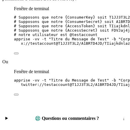
Fenêtre de terminal
# Supposons que notre {ConsumerKey} soit T1JJ3T3L2
# Supposons que notre {ConsumerSecret} soit A1BRTD
# Supposons que notre {AccessToken} soit TIiajkdnl
# Supposons que notre {AccessSecret} soit FDVJaj4j
# notre utilisateur est @testaccount
apprise
-vv
-t
"
Titre du Message de Test
"
-b
"
Corp
x://testaccount@T1JJ3T3L2/A1BRTD4JD/TIiajkdnlaz
Ou
Fenêtre de terminal
apprise
-vv
-t
"
Titre du Message de Test
"
-b
"
Corp
twitter://testaccount@T1JJ3T3L2/A1BRTD4JD/TIiaj
Questions ou commentaires ?