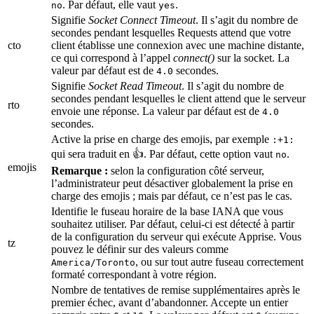
. Par défaut, elle vaut
.
no
yes
Signifie
Socket Connect Timeout
. Il s’agit du nombre de
secondes pendant lesquelles Requests attend que votre
cto
client établisse une connexion avec une machine distante,
ce qui correspond à l’appel
connect()
sur la socket. La
valeur par défaut est de
secondes.
4.0
Signifie
Socket Read Timeout
. Il s’agit du nombre de
secondes pendant lesquelles le client attend que le serveur
rto
envoie une réponse. La valeur par défaut est de
4.0
secondes.
Active la prise en charge des emojis, par exemple
:+1:
qui sera traduit en 👍. Par défaut, cette option vaut
.
no
emojis
Remarque :
selon la configuration côté serveur,
l’administrateur peut désactiver globalement la prise en
charge des emojis ; mais par défaut, ce n’est pas le cas.
Identifie le fuseau horaire de la base IANA que vous
souhaitez utiliser. Par défaut, celui-ci est détecté à partir
de la configuration du serveur qui exécute Apprise. Vous
tz
pouvez le définir sur des valeurs comme
, ou sur tout autre fuseau correctement
America/Toronto
formaté correspondant à votre région.
Nombre de tentatives de remise supplémentaires après le
premier échec, avant d’abandonner. Accepte un entier