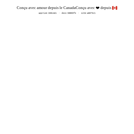
Conçu avec
depuis
Conçu avec amour depuis le Canada
❤️
apprise:
158c4e1
docs:
58803f4
site:a6673c1