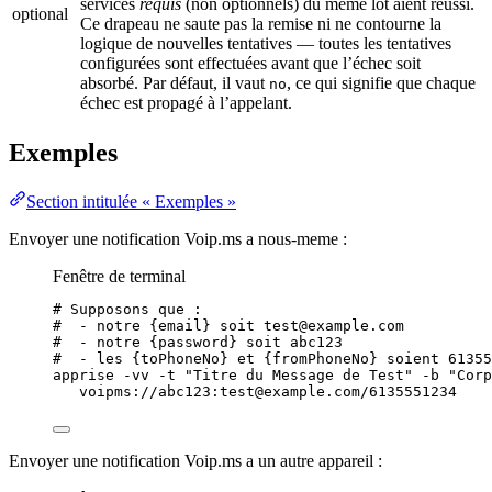
services
requis
(non optionnels) du même lot aient réussi.
optional
Ce drapeau ne saute pas la remise ni ne contourne la
logique de nouvelles tentatives — toutes les tentatives
configurées sont effectuées avant que l’échec soit
absorbé. Par défaut, il vaut
, ce qui signifie que chaque
no
échec est propagé à l’appelant.
Exemples
Section intitulée « Exemples »
Envoyer une notification Voip.ms a nous-meme :
Fenêtre de terminal
# Supposons que :
#  - notre {email} soit test@example.com
#  - notre {password} soit abc123
#  - les {toPhoneNo} et {fromPhoneNo} soient 61355
apprise
-vv
-t
"
Titre du Message de Test
"
-b
"
Corp
voipms://abc123:test@example.com/6135551234
Envoyer une notification Voip.ms a un autre appareil :