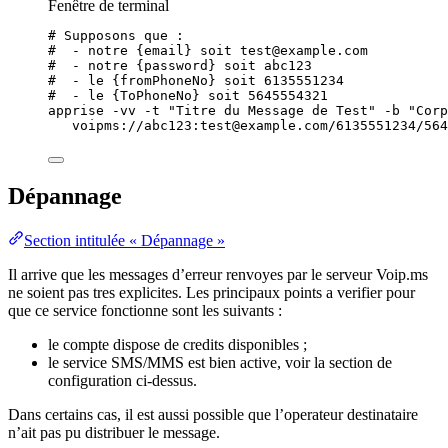
Fenêtre de terminal
# Supposons que :
#  - notre {email} soit test@example.com
#  - notre {password} soit abc123
#  - le {fromPhoneNo} soit 6135551234
#  - le {ToPhoneNo} soit 5645554321
apprise
-vv
-t
"
Titre du Message de Test
"
-b
"
Corp
voipms://abc123:test@example.com/6135551234/564
Dépannage
Section intitulée « Dépannage »
Il arrive que les messages d’erreur renvoyes par le serveur Voip.ms
ne soient pas tres explicites. Les principaux points a verifier pour
que ce service fonctionne sont les suivants :
le compte dispose de credits disponibles ;
le service SMS/MMS est bien active, voir la section de
configuration ci-dessus.
Dans certains cas, il est aussi possible que l’operateur destinataire
n’ait pas pu distribuer le message.