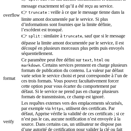
message exactement tel qu’il a été reçu au service.
👉
: veille à ce que le message tienne dans la
truncate
overflow
limite amont documentée par le service. Si plus
d’informations sont fournies que la limite définie,
l’excédent est tronqué.
👉
: similaire à
, sauf que si le message
split
truncate
dépasse la limite amont documentée par le service, il est
découpé en plusieurs morceaux plus petits puis envoyés
séquentiellement.
Ce paramètre peut être défini sur
,
ou
text
html
. Certains services prennent en charge plusieurs
markdown
formats de publication du contenu. La valeur par défaut
varie selon le service choisi et peut correspondre à l’un de
format
ces trois formats. Vous pouvez facultativement forcer
cette option pour vous écarter du comportement par
défaut. Si le service ne prend pas en charge plusieurs
formats de transmission, ce champ est ignoré.
Les requêtes externes vers des emplacements sécurisés,
par exemple via
, utilisent des certificats. Par
https
défaut, Apprise vérifie la validité de ces certificats ; si ce
n’est pas le cas, aucune notification n’est envoyée à la
verify
source. Dans certains cas, un utilisateur ne dispose pas
d’une autorité de certification pour valider la clé ou fait