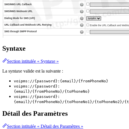
Syntaxe
Section intitulée « Syntaxe »
La syntaxe valide est la suivante :
voipms://{password}:{email}/{fromPhoneNo}
voipms://{password}:
{email}/{fromPhoneNo}/{toPhoneNo}
voipms://{password}:
{email}/{fromPhoneNo}/{toPhoneNo1}/{toPhoneNo2}/{t
Détail des Paramètres
Section intitulée « Détail des Paramètres »