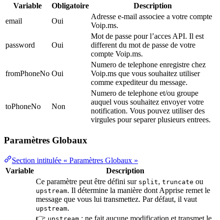
Variable
Obligatoire
Description
Adresse e-mail associee a votre compte
email
Oui
Voip.ms.
Mot de passe pour l’acces API. Il est
password
Oui
different du mot de passe de votre
compte Voip.ms.
Numero de telephone enregistre chez
fromPhoneNo
Oui
Voip.ms que vous souhaitez utiliser
comme expediteur du message.
Numero de telephone et/ou groupe
auquel vous souhaitez envoyer votre
toPhoneNo
Non
notification. Vous pouvez utiliser des
virgules pour separer plusieurs entrees.
Paramètres Globaux
Section intitulée « Paramètres Globaux »
Variable
Description
Ce paramètre peut être défini sur
,
ou
split
truncate
. Il détermine la manière dont Apprise remet le
upstream
message que vous lui transmettez. Par défaut, il vaut
.
upstream
👉
: ne fait aucune modification et transmet le
upstream