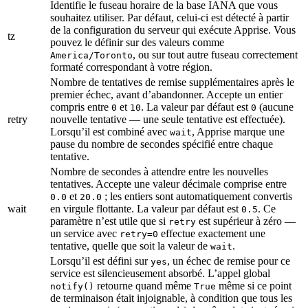
Identifie le fuseau horaire de la base IANA que vous
souhaitez utiliser. Par défaut, celui-ci est détecté à partir
de la configuration du serveur qui exécute Apprise. Vous
tz
pouvez le définir sur des valeurs comme
, ou sur tout autre fuseau correctement
America/Toronto
formaté correspondant à votre région.
Nombre de tentatives de remise supplémentaires après le
premier échec, avant d’abandonner. Accepte un entier
compris entre
et
. La valeur par défaut est
(aucune
0
10
0
retry
nouvelle tentative — une seule tentative est effectuée).
Lorsqu’il est combiné avec
, Apprise marque une
wait
pause du nombre de secondes spécifié entre chaque
tentative.
Nombre de secondes à attendre entre les nouvelles
tentatives. Accepte une valeur décimale comprise entre
et
; les entiers sont automatiquement convertis
0.0
20.0
wait
en virgule flottante. La valeur par défaut est
. Ce
0.5
paramètre n’est utile que si
est supérieur à zéro —
retry
un service avec
effectue exactement une
retry=0
tentative, quelle que soit la valeur de
.
wait
Lorsqu’il est défini sur
, un échec de remise pour ce
yes
service est silencieusement absorbé. L’appel global
retourne quand même
même si ce point
notify()
True
de terminaison était injoignable, à condition que tous les