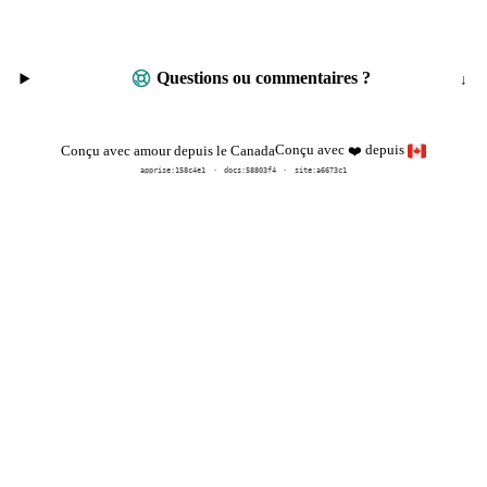
Questions ou commentaires ?
Conçu avec
depuis
Conçu avec amour depuis le Canada
❤️
apprise:
158c4e1
docs:
58803f4
site:a6673c1