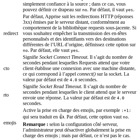
simplement confiance à la source ; dans ce cas, vous
pouvez définir ce drapeau sur
. Par défaut, il vaut
.
no
yes
Par défaut, Apprise suit les redirections HTTP (réponses
3xx) émises par le serveur distant, conformément au
comportement de la bibliothèque requests sous-jacente. Si
redirect
vous souhaitez empêcher la transmission des en-têtes
personnalisés et des identifiants vers des destinations
différentes de l’URL d’origine, définissez cette option sur
. Par défaut, elle vaut
.
no
yes
Signifie
Socket Connect Timeout
. Il s’agit du nombre de
secondes pendant lesquelles Requests attend que votre
cto
client établisse une connexion avec une machine distante,
ce qui correspond à l’appel
connect()
sur la socket. La
valeur par défaut est de
secondes.
4.0
Signifie
Socket Read Timeout
. Il s’agit du nombre de
secondes pendant lesquelles le client attend que le serveur
rto
envoie une réponse. La valeur par défaut est de
4.0
secondes.
Active la prise en charge des emojis, par exemple
:+1:
qui sera traduit en 👍. Par défaut, cette option vaut
.
no
emojis
Remarque :
selon la configuration côté serveur,
l’administrateur peut désactiver globalement la prise en
charge des emojis ; mais par défaut, ce n’est pas le cas.