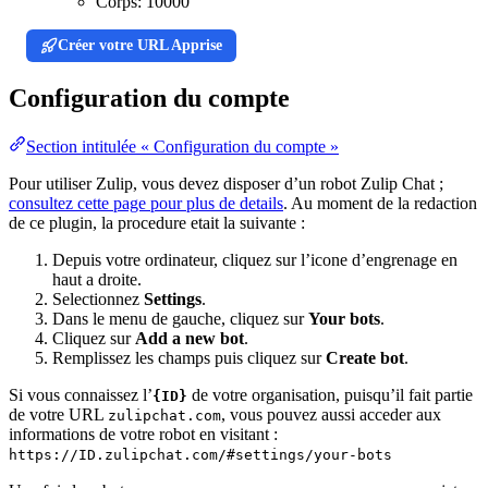
Corps:
10000
Créer votre URL Apprise
Configuration du compte
Section intitulée « Configuration du compte »
Pour utiliser Zulip, vous devez disposer d’un robot Zulip Chat ;
consultez cette page pour plus de details
. Au moment de la redaction
de ce plugin, la procedure etait la suivante :
Depuis votre ordinateur, cliquez sur l’icone d’engrenage en
haut a droite.
Selectionnez
Settings
.
Dans le menu de gauche, cliquez sur
Your bots
.
Cliquez sur
Add a new bot
.
Remplissez les champs puis cliquez sur
Create bot
.
Si vous connaissez l’
de votre organisation, puisqu’il fait partie
{ID}
de votre URL
, vous pouvez aussi acceder aux
zulipchat.com
informations de votre robot en visitant :
https://ID.zulipchat.com/#settings/your-bots