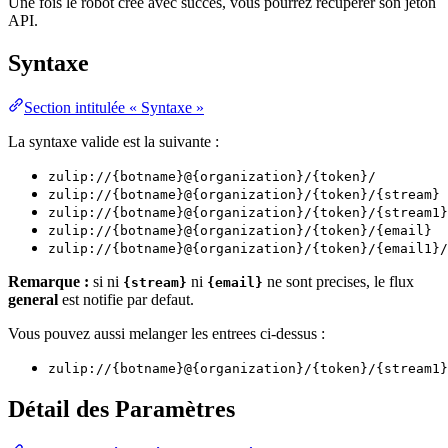
Une fois le robot cree avec succes, vous pourrez recuperer son jeton
API.
Syntaxe
Section intitulée « Syntaxe »
La syntaxe valide est la suivante :
zulip://{botname}@{organization}/{token}/
zulip://{botname}@{organization}/{token}/{stream}
zulip://{botname}@{organization}/{token}/{stream1}
zulip://{botname}@{organization}/{token}/{email}
zulip://{botname}@{organization}/{token}/{email1}/
Remarque :
si ni
ni
ne sont precises, le flux
{stream}
{email}
general
est notifie par defaut.
Vous pouvez aussi melanger les entrees ci-dessus :
zulip://{botname}@{organization}/{token}/{stream1}
Détail des Paramètres