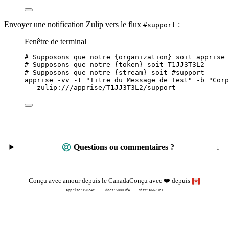
Envoyer une notification Zulip vers le flux
:
#support
Fenêtre de terminal
# Supposons que notre {organization} soit apprise
# Supposons que notre {token} soit T1JJ3T3L2
# Supposons que notre {stream} soit #support
apprise
-vv
-t
"
Titre du Message de Test
"
-b
"
Corp
zulip:///apprise/T1JJ3T3L2/support
Questions ou commentaires ?
Conçu avec
depuis
Conçu avec amour depuis le Canada
❤️
apprise:
158c4e1
docs:
58803f4
site:a6673c1