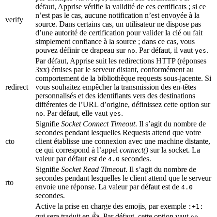
défaut, Apprise vérifie la validité de ces certificats ; si ce
n’est pas le cas, aucune notification n’est envoyée à la
verify
source. Dans certains cas, un utilisateur ne dispose pas
d’une autorité de certification pour valider la clé ou fait
simplement confiance à la source ; dans ce cas, vous
pouvez définir ce drapeau sur
. Par défaut, il vaut
.
no
yes
Par défaut, Apprise suit les redirections HTTP (réponses
3xx) émises par le serveur distant, conformément au
comportement de la bibliothèque requests sous-jacente. Si
redirect
vous souhaitez empêcher la transmission des en-têtes
personnalisés et des identifiants vers des destinations
différentes de l’URL d’origine, définissez cette option sur
. Par défaut, elle vaut
.
no
yes
Signifie
Socket Connect Timeout
. Il s’agit du nombre de
secondes pendant lesquelles Requests attend que votre
cto
client établisse une connexion avec une machine distante,
ce qui correspond à l’appel
connect()
sur la socket. La
valeur par défaut est de
secondes.
4.0
Signifie
Socket Read Timeout
. Il s’agit du nombre de
secondes pendant lesquelles le client attend que le serveur
rto
envoie une réponse. La valeur par défaut est de
4.0
secondes.
Active la prise en charge des emojis, par exemple
:+1:
qui sera traduit en 👍. Par défaut, cette option vaut
.
no