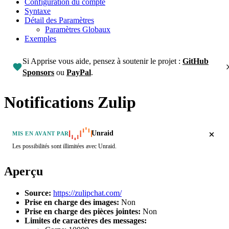
Configuration du compte
Syntaxe
Détail des Paramètres
Paramètres Globaux
Exemples
Si Apprise vous aide, pensez à soutenir le projet :
GitHub
Sponsors
ou
PayPal
.
Notifications Zulip
Unraid
MIS EN AVANT PAR
Les possibilités sont illimitées avec Unraid.
Aperçu
Source:
https://zulipchat.com/
Prise en charge des images:
Non
Prise en charge des pièces jointes:
Non
Limites de caractères des messages: