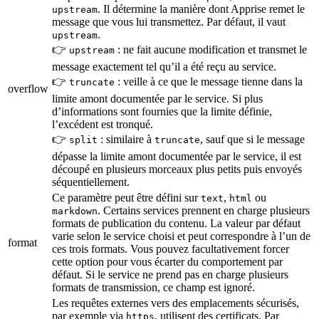
. Il détermine la manière dont Apprise remet le
upstream
message que vous lui transmettez. Par défaut, il vaut
.
upstream
👉
: ne fait aucune modification et transmet le
upstream
message exactement tel qu’il a été reçu au service.
👉
: veille à ce que le message tienne dans la
truncate
overflow
limite amont documentée par le service. Si plus
d’informations sont fournies que la limite définie,
l’excédent est tronqué.
👉
: similaire à
, sauf que si le message
split
truncate
dépasse la limite amont documentée par le service, il est
découpé en plusieurs morceaux plus petits puis envoyés
séquentiellement.
Ce paramètre peut être défini sur
,
ou
text
html
. Certains services prennent en charge plusieurs
markdown
formats de publication du contenu. La valeur par défaut
varie selon le service choisi et peut correspondre à l’un de
format
ces trois formats. Vous pouvez facultativement forcer
cette option pour vous écarter du comportement par
défaut. Si le service ne prend pas en charge plusieurs
formats de transmission, ce champ est ignoré.
Les requêtes externes vers des emplacements sécurisés,
par exemple via
, utilisent des certificats. Par
https