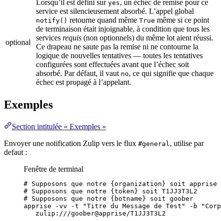
Lorsqu’il est défini sur
, un échec de remise pour ce
yes
service est silencieusement absorbé. L’appel global
retourne quand même
même si ce point
notify()
True
de terminaison était injoignable, à condition que tous les
services
requis
(non optionnels) du même lot aient réussi.
optional
Ce drapeau ne saute pas la remise ni ne contourne la
logique de nouvelles tentatives — toutes les tentatives
configurées sont effectuées avant que l’échec soit
absorbé. Par défaut, il vaut
, ce qui signifie que chaque
no
échec est propagé à l’appelant.
Exemples
Section intitulée « Exemples »
Envoyer une notification Zulip vers le flux
, utilise par
#general
defaut :
Fenêtre de terminal
# Supposons que notre {organization} soit apprise
# Supposons que notre {token} soit T1JJ3T3L2
# Supposons que notre {botname} soit goober
apprise
-vv
-t
"
Titre du Message de Test
"
-b
"
Corp
zulip:///goober@apprise/T1JJ3T3L2