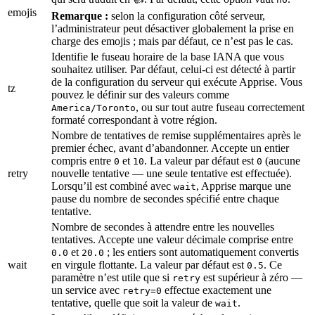
emojis
Remarque :
selon la configuration côté serveur,
l’administrateur peut désactiver globalement la prise en
charge des emojis ; mais par défaut, ce n’est pas le cas.
Identifie le fuseau horaire de la base IANA que vous
souhaitez utiliser. Par défaut, celui-ci est détecté à partir
de la configuration du serveur qui exécute Apprise. Vous
tz
pouvez le définir sur des valeurs comme
, ou sur tout autre fuseau correctement
America/Toronto
formaté correspondant à votre région.
Nombre de tentatives de remise supplémentaires après le
premier échec, avant d’abandonner. Accepte un entier
compris entre
et
. La valeur par défaut est
(aucune
0
10
0
retry
nouvelle tentative — une seule tentative est effectuée).
Lorsqu’il est combiné avec
, Apprise marque une
wait
pause du nombre de secondes spécifié entre chaque
tentative.
Nombre de secondes à attendre entre les nouvelles
tentatives. Accepte une valeur décimale comprise entre
et
; les entiers sont automatiquement convertis
0.0
20.0
wait
en virgule flottante. La valeur par défaut est
. Ce
0.5
paramètre n’est utile que si
est supérieur à zéro —
retry
un service avec
effectue exactement une
retry=0
tentative, quelle que soit la valeur de
.
wait