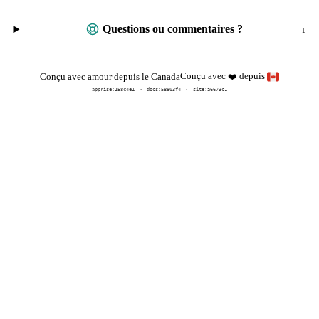
Questions ou commentaires ?
Conçu avec
depuis
Conçu avec amour depuis le Canada
❤️
apprise:
158c4e1
docs:
58803f4
site:a6673c1