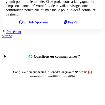
gratuit pour tout le monde. Si ce projet vous a fait gagner du
temps ou a amélioré votre flux de travail, envisagez une
contribution ponctuelle ou mensuelle pour l’aider à continuer
de grandir.
GitHub Sponsors
PayPal
Précédent
Vitrine
Questions ou commentaires ?
Conçu avec
depuis
Conçu avec amour depuis le Canada
❤️
apprise:
158c4e1
docs:
58803f4
site:a6673c1